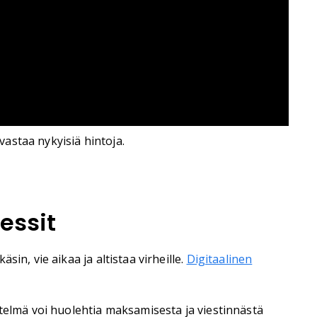
astaa nykyisiä hintoja.
essit
in, vie aikaa ja altistaa virheille.
Digitaalinen
stelmä voi huolehtia maksamisesta ja viestinnästä