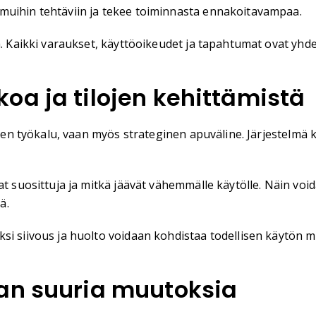
muihin tehtäviin ja tekee toiminnasta ennakoitavampaa.
ä. Kaikki varaukset, käyttöoikeudet ja tapahtumat ovat yhde
oa ja tilojen kehittämistä
inen työkalu, vaan myös strateginen apuväline. Järjestelmä 
at suosittuja ja mitkä jäävät vähemmälle käytölle. Näin voi
ä.
si siivous ja huolto voidaan kohdistaa todellisen käytön 
an suuria muutoksia