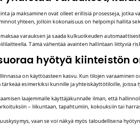
nta ja maksaminen ovat olleet erillisiä prosesseja, jotka vaa
minnot yhteen, jolloin kokonaisuus on helpompi hallita sek
, maksaa varauksen ja saada kulkuoikeuden automaattisesti.
ililaitteella. Tämä vähentää avainten hallintaan liittyviä ris
uoraa hyötyä kiinteistön o
allinnassa on käyttöasteen kasvu. Kun tilojen varaaminen o
ärkeää esimerkiksi kunnille ja yhteiskäyttötiloille, joissa t
vaamisen laajemmalle käyttäjäkunnalle ilman, että hallinnol
tarkoituksiin – liikuntaan, tapahtumiin, kokouksiin tai harra
uuskysymys, vaan se voi näkyä myös taloudellisena hyötyn