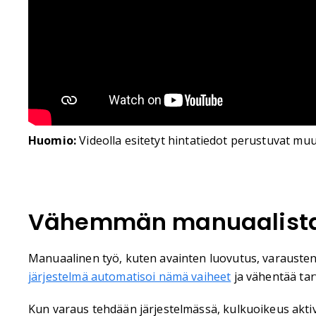
Huomio:
Videolla esitetyt hintatiedot perustuvat mu
Vähemmän manuaalista 
Manuaalinen työ, kuten avainten luovutus, varausten ha
järjestelmä automatisoi nämä vaiheet
ja vähentää tarve
Kun varaus tehdään järjestelmässä, kulkuoikeus aktiv