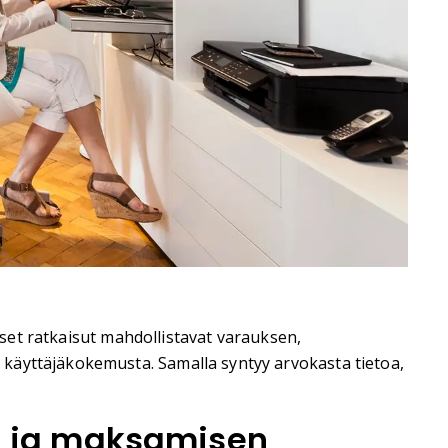
liset ratkaisut mahdollistavat varauksen,
käyttäjäkokemusta. Samalla syntyy arvokasta tietoa,
un ja maksamisen