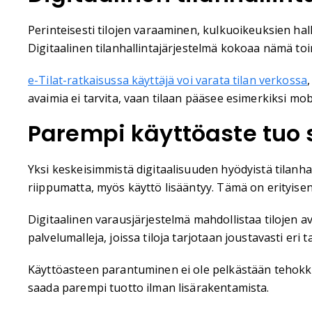
Perinteisesti tilojen varaaminen, kulkuoikeuksien halli
Digitaalinen tilanhallintajärjestelmä kokoaa nämä toi
e-Tilat-ratkaisussa käyttäjä voi varata tilan verkossa
avaimia ei tarvita, vaan tilaan pääsee esimerkiksi mobi
Parempi käyttöaste tuo s
Yksi keskeisimmistä digitaalisuuden hyödyistä tilanh
riippumatta, myös käyttö lisääntyy. Tämä on erityisen t
Digitaalinen varausjärjestelmä mahdollistaa tilojen a
palvelumalleja, joissa tiloja tarjotaan joustavasti eri 
Käyttöasteen parantuminen ei ole pelkästään tehokk
saada parempi tuotto ilman lisärakentamista.