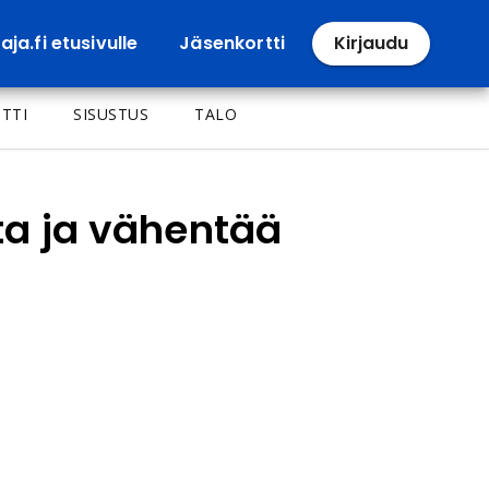
ja.fi etusivulle
Jäsenkortti
Kirjaudu
TTI
SISUSTUS
TALO
tta ja vähentää