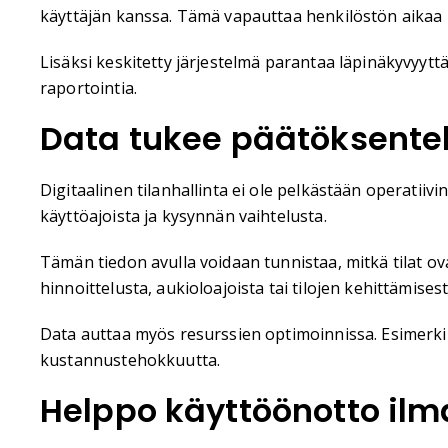
käyttäjän kanssa. Tämä vapauttaa henkilöstön aikaa 
Lisäksi keskitetty järjestelmä parantaa läpinäkyvyytt
raportointia.
Data tukee päätöksentek
Digitaalinen tilanhallinta ei ole pelkästään operatiiv
käyttöajoista ja kysynnän vaihtelusta.
Tämän tiedon avulla voidaan tunnistaa, mitkä tilat ov
hinnoittelusta, aukioloajoista tai tilojen kehittämisest
Data auttaa myös resurssien optimoinnissa. Esimerkik
kustannustehokkuutta.
Helppo käyttöönotto ilm