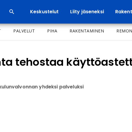
Keskustelut
Liity jäseneksi
Rakenta
T
PALVELUT
PIHA
RAKENTAMINEN
REMON
inta tehostaa käyttöaste
 kulunvalvonnan yhdeksi palveluksi