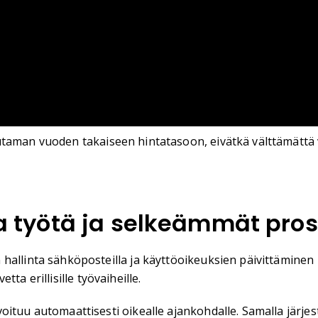
utaman vuoden takaiseen hintatasoon, eivätkä välttämättä v
työtä ja selkeämmät pros
llinta sähköposteilla ja käyttöoikeuksien päivittäminen käs
tta erillisille työvaiheille.
oituu automaattisesti oikealle ajankohdalle. Samalla järje