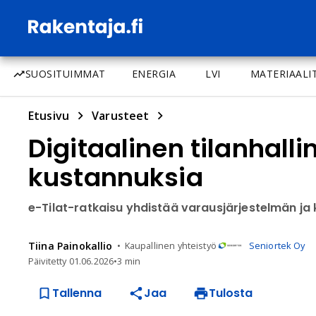
SUOSITUIMMAT
ENERGIA
LVI
MATERIAALI
Etusivu
Varusteet
Digitaalinen tilanhall
kustannuksia
e-Tilat-ratkaisu yhdistää varausjärjestelmän ja
Tiina
Painokallio
Kaupallinen yhteistyö
Seniortek Oy
Päivitetty
01.06.2026
•
3 min
Tallenna
Jaa
Tulosta