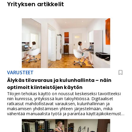
Yrityksen artikkelit
VARUSTEET
Älykäs tilavaraus ja kulunhallinta – näin
optimoit kiinteistöjen käytön
Tilojen tehokas käyttö on noussut keskeiseksi tavoitteeksi
niin kunnissa, yrityksissä kuin taloyhtiöissä. Digitaaliset
ratkaisut mahdollistavat varauksen, kulunhallinnan ja
maksamisen yhdistämisen yhteen järjestelmään, mikä
vähentää manuaalista työtä ja parantaa käyttäjäkokemusta.
Samalla syntyy arvokasta tietoa, jonka avulla tilojen käyttöä
voidaan kehittää pitkäjänteisesti.