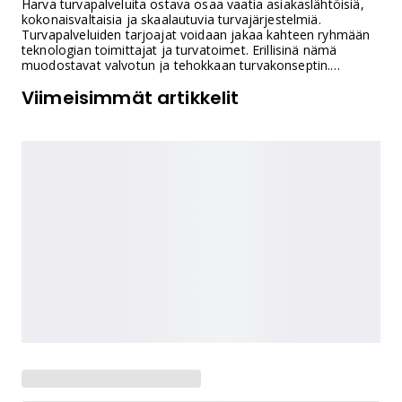
Harva turvapalveluita ostava osaa vaatia asiakaslähtöisiä,
kokonaisvaltaisia ja skaalautuvia turvajärjestelmiä.
Turvapalveluiden tarjoajat voidaan jakaa kahteen ryhmään
teknologian toimittajat ja turvatoimet. Erillisinä nämä
muodostavat valvotun ja tehokkaan turvakonseptin.
Rovaniemeläinen turvateknologian palveluratkaisuja
Viimeisimmät artikkelit
suunnitteleva ja toimittava Minesec on osa hoiva-alan
turvaratkaisuissa arvostettua Seniortekiä.