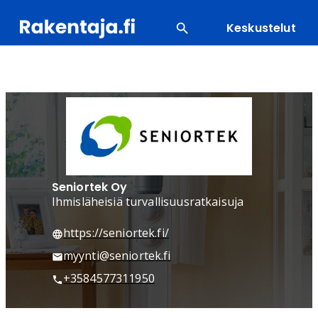
Keskustelut
SUOSITUIMMAT
ENERGIA
LVI
MATERIAALI
Seniortek Oy
Ihmisläheisiä turvallisuusratkaisuja
https://seniortek.fi/
myynti@seniortek.fi
+3584577311950