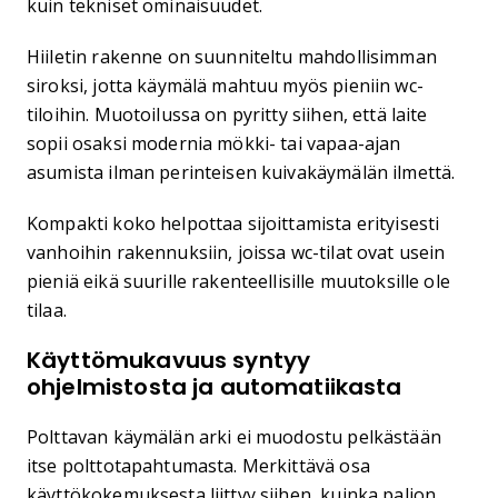
kuin tekniset ominaisuudet.
Hiiletin rakenne on suunniteltu mahdollisimman
siroksi, jotta käymälä mahtuu myös pieniin wc-
tiloihin. Muotoilussa on pyritty siihen, että laite
sopii osaksi modernia mökki- tai vapaa-ajan
asumista ilman perinteisen kuivakäymälän ilmettä.
Kompakti koko helpottaa sijoittamista erityisesti
vanhoihin rakennuksiin, joissa wc-tilat ovat usein
pieniä eikä suurille rakenteellisille muutoksille ole
tilaa.
Käyttömukavuus syntyy
ohjelmistosta ja automatiikasta
Polttavan käymälän arki ei muodostu pelkästään
itse polttotapahtumasta. Merkittävä osa
käyttökokemuksesta liittyy siihen, kuinka paljon