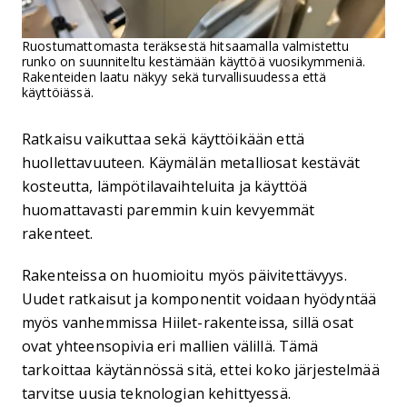
Ruostumattomasta teräksestä hitsaamalla valmistettu
runko on suunniteltu kestämään käyttöä vuosikymmeniä.
Rakenteiden laatu näkyy sekä turvallisuudessa että
käyttöiässä.
Ratkaisu vaikuttaa sekä käyttöikään että
huollettavuuteen. Käymälän metalliosat kestävät
kosteutta, lämpötilavaihteluita ja käyttöä
huomattavasti paremmin kuin kevyemmät
rakenteet.
Rakenteissa on huomioitu myös päivitettävyys.
Uudet ratkaisut ja komponentit voidaan hyödyntää
myös vanhemmissa Hiilet-rakenteissa, sillä osat
ovat yhteensopivia eri mallien välillä. Tämä
tarkoittaa käytännössä sitä, ettei koko järjestelmää
tarvitse uusia teknologian kehittyessä.