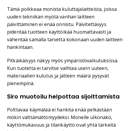
Tämä poikkeaa monista kuluttajalaitteista, joissa
uuden tekniikan myötä vanhan laitteen
päivittäminen ei enää onnistu. Päivitettävyys
pidentää tuotteen käyttöikää huomattavasti ja
vähentää samalla tarvetta kokonaan uuden laitteen
hankintaan.
Pitkäikäisyys näkyy myös ympäristövaikutuksissa.
Kun tuotetta ei tarvitse vaihtaa usein uuteen,
materiaalien kulutus ja jätteen määrä pysyvät
pienempinä.
Siro muotoilu helpottaa sijoittamista
Polttavaa käymälää ei hankita enää pelkästään
mökin välttämättömyydeksi. Monelle ulkonäkö,
käyttömukavuus ja tilankäyttö ovat yhtä tärkeitä