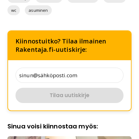
wc
asuminen
Kiinnostuitko? Tilaa ilmainen
Rakentaja.fi-uutiskirje:
Tilaa uutiskirje
Sinua voisi kiinnostaa myös: