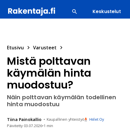
Keskustelut
SUOSITUIMMAT
ENERGIA
LVI
MATERIAALI
Etusivu
Varusteet
Mistä polttavan
käymälän hinta
muodostuu?
Näin polttavan käymälän todellinen
hinta muodostuu
Tiina
Painokallio
Kaupallinen yhteistyö
Hiilet Oy
Päivitetty
03.07.2026
•
1 min