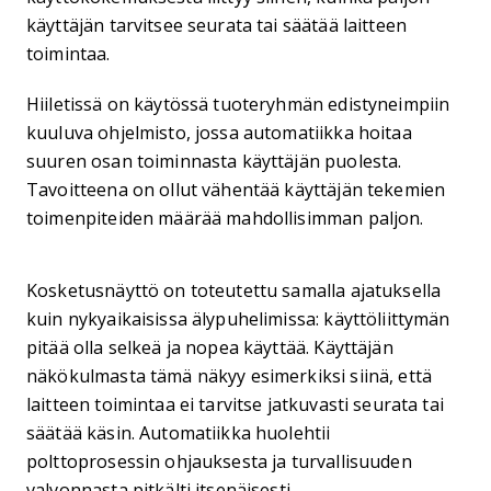
käyttäjän tarvitsee seurata tai säätää laitteen
toimintaa.
Hiiletissä on käytössä tuoteryhmän edistyneimpiin
kuuluva ohjelmisto, jossa automatiikka hoitaa
suuren osan toiminnasta käyttäjän puolesta.
Tavoitteena on ollut vähentää käyttäjän tekemien
toimenpiteiden määrää mahdollisimman paljon.
Kosketusnäyttö on toteutettu samalla ajatuksella
kuin nykyaikaisissa älypuhelimissa: käyttöliittymän
pitää olla selkeä ja nopea käyttää. Käyttäjän
näkökulmasta tämä näkyy esimerkiksi siinä, että
laitteen toimintaa ei tarvitse jatkuvasti seurata tai
säätää käsin. Automatiikka huolehtii
polttoprosessin ohjauksesta ja turvallisuuden
valvonnasta pitkälti itsenäisesti.