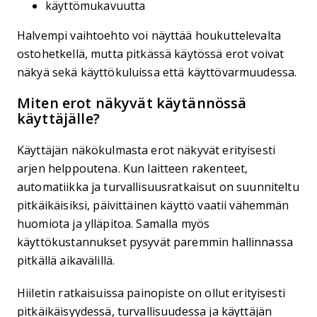
käyttömukavuutta
Halvempi vaihtoehto voi näyttää houkuttelevalta
ostohetkellä, mutta pitkässä käytössä erot voivat
näkyä sekä käyttökuluissa että käyttövarmuudessa.
Miten erot näkyvät käytännössä
käyttäjälle?
Käyttäjän näkökulmasta erot näkyvät erityisesti
arjen helppoutena. Kun laitteen rakenteet,
automatiikka ja turvallisuusratkaisut on suunniteltu
pitkäikäisiksi, päivittäinen käyttö vaatii vähemmän
huomiota ja ylläpitoa. Samalla myös
käyttökustannukset pysyvät paremmin hallinnassa
pitkällä aikavälillä.
Hiiletin ratkaisuissa painopiste on ollut erityisesti
pitkäikäisyydessä, turvallisuudessa ja käyttäjän