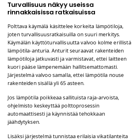
Turvallisuus näkyy useissa
rinnakkaisissa ratkaisuissa
Polttava käymälä käsittelee korkeita lämpötiloja,
joten turvallisuusratkaisuilla on suuri merkitys.
Käymälän käyttöturvallisuutta valvoo kolme erillistä
lämpötila-anturia. Anturit seuraavat rakenteiden
lämpötiloja jatkuvasti ja varmistavat, ettei laitteen
kuori pääse lämpenemään hallitsemattomasti.
Järjestelmä valvoo samalla, ettei lämpötila nouse
rakenteiden sisällä yli 65 asteen.
Jos lämpötila poikkeaa sallituista raja-arvoista,
ohjelmisto keskeyttää polttoprosessin
automaattisesti ja käynnistää tehokkaan
jäähdytyksen.
Lisäksi järjestelmä tunnistaa erilaisia vikatilanteita