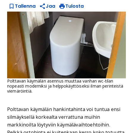
Tallenna
Jaa
Tulosta
Polttavan käymälän asennus muuttaa vanhan wc-tilan
nopeasti moderniksi ja helppokäyttöiseksi ilman perinteistä
viemäröintiä.
Polttavan käymälän hankintahinta voi tuntua ensi
silmäyksellä korkealta verrattuna muihin
markkinoilta löytyviin käymälävaihtoehtoihin.
Pelkkä ostohinta ei kuitenkaan kerro koko totuutta.