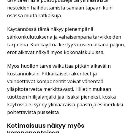
tarvita erillisiä polttopusseja tai ylimääräistä
nesteiden haihduttamista samaan tapaan kuin
osassa muita ratkaisuja.
Käytännössä tämä näkyy pienempänä
sähkönkulutuksena ja vähäisempänä tarvikkeiden
tarpeena. Kun käyttöä kertyy vuosien aikana paljon,
erot alkavat näkyä myös kokonaiskuluissa.
Myös huollon tarve vaikuttaa pitkän aikavälin
kustannuksiin. Pitkäikäiset rakenteet ja
vaihdettavat komponentit voivat vähentää
ylläpitotarvetta merkittävästi. Hiiletin mukaan
tuotteen hiilijalanjälki jää lisäksi pieneksi, koska
käytössä ei synny ylimääräisiä päästöjä esimerkiksi
poltettavista pusseista.
Kotimaisuus näkyy myös
komponenteissa