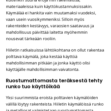
kuitenkin suuria eroja niin rakenteissa,
materiaaleissa kuin käyttökustannuksissakin.
Käymälää ei hankita vain muutamaksi vuodeksi,
vaan usein vuosikymmeniksi. Silloin myös
rakenteiden kestävyys, varaosien saatavuus ja
mahdollisuus päivittää laitetta myöhemmin
nousevat tärkeään rooliin.
Hiiletin ratkaisuissa lähtökohtana on ollut rakentaa
polttava käymälä, joka kestää käyttöä
mahdollisimman pitkään ja jonka käyttö olisi
käyttäjälle mahdollisimman vaivatonta.
Ruostumattomasta teräksestä tehty
runko tuo käyttöikää
Yksi suurimmista eroista polttavien käymälöiden
välillä löytyy rakenteista. Hiiletin käymälöissä runko
ja metalliosat valmistetaan ruostumattomasta