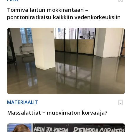
Toimiva laituri mökkirantaan –
ponttoniratkaisu kaikkiin vedenkorkeuksiin
MATERIAALIT
Massalattiat ‒ muovimaton korvaaja?