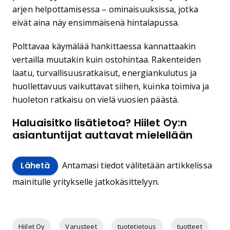
arjen helpottamisessa – ominaisuuksissa, jotka
eivät aina näy ensimmäisenä hintalapussa.
Polttavaa käymälää hankittaessa kannattaakin
vertailla muutakin kuin ostohintaa. Rakenteiden
laatu, turvallisuusratkaisut, energiankulutus ja
huollettavuus vaikuttavat siihen, kuinka toimiva ja
huoleton ratkaisu on vielä vuosien päästä.
Haluaisitko lisätietoa? Hiilet Oy:n
asiantuntijat auttavat mielellään
Antamasi tiedot välitetään artikkelissa
Lähetä
mainitulle yritykselle jatkokäsittelyyn.
Hiilet Oy
Varusteet
tuotetietous
tuotteet