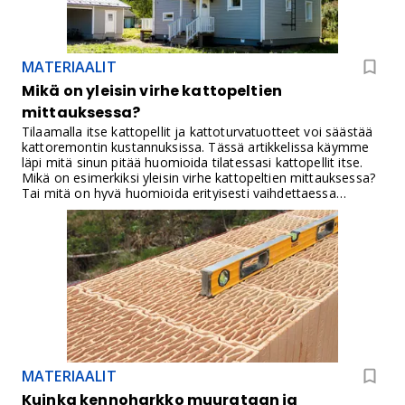
vaihtoehto, mutta tavallisella asennusliimalla alkaa odottelu:
teippiä, kiiloja ja huonekaluja valjastetaan pitämään
kappaleita paikallaan, kunnes liima ottaa kiinni.
MATERIAALIT
Mikä on yleisin virhe kattopeltien
mittauksessa?
Tilaamalla itse kattopellit ja kattoturvatuotteet voi säästää
kattoremontin kustannuksissa. Tässä artikkelissa käymme
läpi mitä sinun pitää huomioida tilatessasi kattopellit itse.
Mikä on esimerkiksi yleisin virhe kattopeltien mittauksessa?
Tai mitä on hyvä huomioida erityisesti vaihdettaessa
huopakatosta teräskatteeseen mitoituksen osalta?
Kysymyksiin vastaa kattopeltien ja kattoturvatuotteiden
asiantuntija Jaakko ItkonenMetehe Oy:stä.
MATERIAALIT
Kuinka kennoharkko muurataan ja