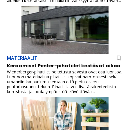
alueiden kateratkaisuihin haluttiin värikkyyttä rauhoittavaa
tummaa pintaa.
MATERIAALIT
Keraamiset Penter-pihatiilet kestävät aikaa
Wienerberger-pihatiilet poltetusta savesta ovat osa luontoa.
Luonnon materiaalina pihatiilet sopivat harmonisesti sekä
urbaaniin kaupunkimaisemaan että perinteiseen
puutarhasuunnitteluun. Pihatiilillä voit lisätä rakenteellista
korostusta ja luoda ympäristöä elävöittävää
tunnelmaa.Wienerberger-pihatiilet on valmistettu luonnon
savesta ja hiekasta, joilla aikaansaadaan niiden luonnollisen
rustiikki muotovaikutelma. Ne ovat korkealaatuisia ja
kestäviä. Ne pitävät hyvin värinsä ja kestävät kolhuja. Niiden
pinta on helppo puhdistaa ja ne kestävät vaativissakin
ympäristöolosuhteissa vuosikymmeniä.