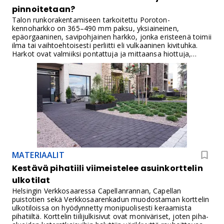
pinnoitetaan?
Talon runkorakentamiseen tarkoitettu Poroton-
kennoharkko on 365–490 mm paksu, yksiaineinen,
epäorgaaninen, savipohjainen harkko, jonka eristeenä toimii
ilma tai vaihtoehtoisesti perliitti eli vulkaaninen kivituhka.
Harkot ovat valmiiksi pontattuja ja mittaansa hiottuja,
eivätkä vaadi lisäeristekerroksia tai raudoittamista.
MATERIAALIT
Kestävä pihatiili viimeistelee asuinkorttelin
ulkotilat
Helsingin Verkkosaaressa Capellanrannan, Capellan
puistotien sekä Verkkosaarenkadun muodostaman korttelin
ulkotiloissa on hyödynnetty monipuolisesti keraamista
pihatiiltä. Korttelin tiilijulkisivut ovat moniväriset, joten piha-