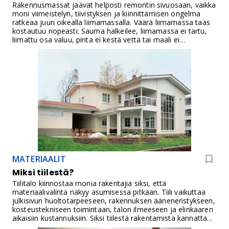
Rakennusmassat jäävät helposti remontin sivuosaan, vaikka
uudisrakentamiseen vai vanhan pinnan päälle tehtävään
moni viimeistelyn, tiivistyksen ja kiinnittämisen ongelma
saneeraukseen.Tässä artikkelissa käymme läpi yleisimmät
ratkeaa juuri oikealla liimamassalla. Väärä liimamassa taas
kipsilevyt ja niiden käyttökohteet: normaalin kipsilevyn,
kostautuu nopeasti. Sauma halkeilee, liimamassa ei tartu,
erikoiskovan levyn, lattiakipsilevyn, märkätilalevyt,
liimattu osa valuu, pinta ei kestä vettä tai maali ei
saneerauslevyn, tuulensuojakipsilevyn sekä palo-, ääni- ja
tartu.Rakennuskemian WTF-tuoteperhe on kehitetty
akustiikkalevyt.
tilanteisiin, joissa remontoija tarvitsee selkeän ja toimivan
ratkaisun. Tuotteen valinta kannattaa tehdä käyttökohteen
mukaan, sillä sama massa ei sovi joka paikkaan.
MATERIAALIT
Miksi tiilestä?
Tiilitalo kiinnostaa monia rakentajia siksi, että
materiaalivalinta näkyy asumisessa pitkään. Tiili vaikuttaa
julkisivun huoltotarpeeseen, rakennuksen ääneneristykseen,
kosteustekniseen toimintaan, talon ilmeeseen ja elinkaaren
aikaisiin kustannuksiin. Siksi tiilestä rakentamista kannattaa
arvioida muutenkin kuin pelkän rakennusvaiheen hinnan