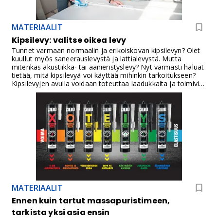
MATERIAALIT
Kipsilevy: valitse oikea levy
Tunnet varmaan normaalin ja erikoiskovan kipsilevyn? Olet
kuullut myös saneerauslevystä ja lattialevystä. Mutta
mitenkäs akustiikka- tai äänieristyslevy? Nyt varmasti haluat
tietää, mitä kipsilevyä voi käyttää mihinkin tarkoitukseen?
Kipsilevyjen avulla voidaan toteuttaa laadukkaita ja toimivia
rakenneratkaisuja edullisesti ja nopeasti. Kipsilevyjä on
vaivaton työstää ja niiden asentaminen on helppoa. Ne
voidaan asentaa puu- tai teräsrunkoon, ja niillä voidaan
tehdä myös kaarevia muotorakenteita. Kipsi tasaa myös
sisäilman kosteutta ja parantaa ääneneristävyyttä.Kipsilevy
onkin yksi kodin rakentamisen ja remontoinnin yleisimmistä
rakennuslevyistä. Sitä käytetään sisäseinissä, katoissa,
lattiarakenteissa, saneerauksissa, palosuojauksessa,
ääneneristyksessä ja joissakin ratkaisuissa myös
tuulensuojana. Oikea levy valitaan aina käyttökohteen
mukaan.Tavallinen kipsilevy riittää moniin kuiviin sisätiloihin,
mutta kaikkiin rakenteisiin se ei sovi. Märkätiloissa,
MATERIAALIT
lattioissa, ääntä eristävissä rakenteissa, palosuojauksessa
ja ulkoseinän tuulensuojassa tarvitaan levyltä erilaisia
Ennen kuin tartut massapuristimeen,
ominaisuuksia. Siksi ennen ostamista tulee selvittää, tuleeko
tarkista yksi asia ensin
levy seinään vai kattoon, kuivaan vai kosteaan tilaan,