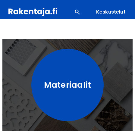
Keskustelut
SUOSITUIMMAT
ENERGIA
LVI
MATERIAALI
Materiaalit