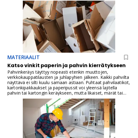
MATERIAALIT
Katso vinkit paperin ja pahvin kierrätykseen
Pahvinkeräys täyttyy nopeasti etenkin muuttojen,
verkkokauppatilausten ja juhlapyhien jälkeen. Kaikki pahvilta
näyttävä ei silti kuulu samaan astiaan. Puhtaat pahvilaatikot,
kartonkipakkaukset ja paperipussit voi yleensä lajitella
pahvin tai kartongin keräykseen, mutta likaiset, märät tai
selvästi pinnoitetut materiaalit voivat kuulua
sekajätteeseen.Erityisesti lahjapaperi aiheuttaa vuodesta
toiseen hämmennystä. Vaikka se näyttää paperilta, se ei
yleensä kuulu paperinkeräykseen eikä pahvinkeräykseen,
vaan sekajätteeseen. Lahjapapereissa voi olla runsaasti
painovärejä, täyteaineita ja pinnoitteita, jotka heikentävät
kierrätyskelpoisuutta.