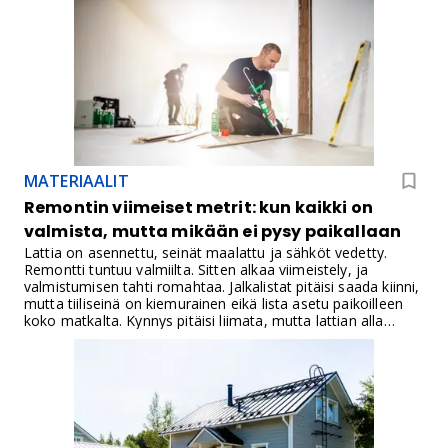
perusteella.
MATERIAALIT
Remontin viimeiset metrit: kun kaikki on
valmista, mutta mikään ei pysy paikallaan
Lattia on asennettu, seinät maalattu ja sähköt vedetty.
Remontti tuntuu valmiilta. Sitten alkaa viimeistely, ja
valmistumisen tahti romahtaa. Jalkalistat pitäisi saada kiinni,
mutta tiiliseinä on kiemurainen eikä lista asetu paikoilleen
koko matkalta. Kynnys pitäisi liimata, mutta lattian alla
kulkee vesikiertoinen lämmitys, joten poraaminen lattiaan ei
tule kysymykseen. Mediahuoneen kattoon ja seinille ostetut
akustiikkapaneelit nojaavat nurkkaan.Kaikki nämä ovat
pieniä töitä: kappale pitäisi kiinnittää valmiiseen pintaan niin,
ettei pintaa rikota, ettei reikiä tarvita ja että kiinnitys pitää.
Mekaaninen kiinnitys tarkoittaisi esimerkiksi naulatulppia ja
näkyviä kantoja valmiiseen listaan. Liimaus on siistimpi