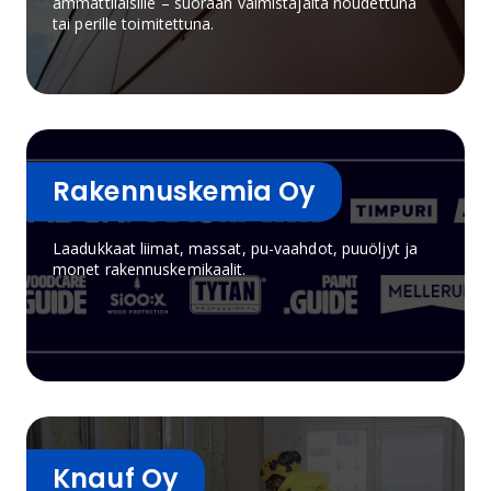
ammattilaisille – suoraan valmistajalta noudettuna
märkätilarakentamiseen.Tälle sivulle on koottu
tai perille toimitettuna.
Rakentaja.fi Finnfoam-artikkelit, työohjeet ja
käytännön esimerkit eri eristyskohteisiin.
Rakennuskemia Oy
Laadukkaat liimat, massat, pu-vaahdot, puuöljyt ja
monet rakennuskemikaalit.
Knauf Oy