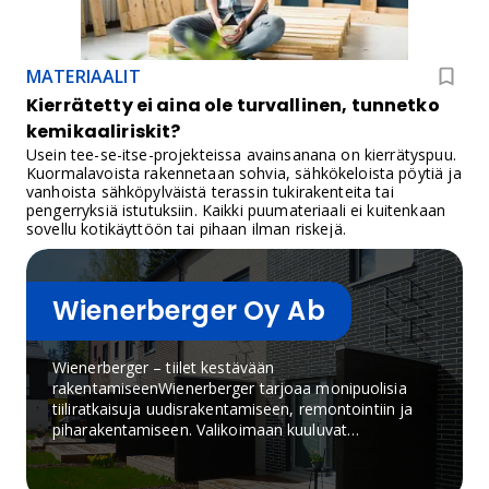
MATERIAALIT
Kierrätetty ei aina ole turvallinen, tunnetko
kemikaaliriskit?
Usein tee-se-itse-projekteissa avainsanana on kierrätyspuu.
Kuormalavoista rakennetaan sohvia, sähkökeloista pöytiä ja
vanhoista sähköpylväistä terassin tukirakenteita tai
pengerryksiä istutuksiin. Kaikki puumateriaali ei kuitenkaan
sovellu kotikäyttöön tai pihaan ilman riskejä.
Wienerberger Oy Ab
Wienerberger – tiilet kestävään
rakentamiseenWienerberger tarjoaa monipuolisia
tiiliratkaisuja uudisrakentamiseen, remontointiin ja
piharakentamiseen. Valikoimaan kuuluvat
julkisivutiilet, tiililaatat, keraamiset kattotiilet,
pihatiilet, sisustustiilet sekä Poroton-kennoharkot