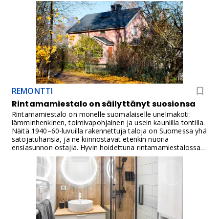
REMONTTI
Rintamamiestalo on säilyttänyt suosionsa
Rintamamiestalo on monelle suomalaiselle unelmakoti:
lämminhenkinen, toimivapohjainen ja usein kauniilla tontilla.
Näitä 1940–60-luvuilla rakennettuja taloja on Suomessa yhä
satojatuhansia, ja ne kiinnostavat etenkin nuoria
ensiasunnon ostajia. Hyvin hoidettuna rintamamiestalossa
on mahdollista asua mukavasti vuosikymmeniä, mutta
vanhan talon ostaminen vaatii harkintaa, tietoa ja usein
myös remontointia.Tässä artikkelissa käymme läpi,
millainen on tyypillinen rintamamiestalo, mitä
korjaustarpeita kannattaa odottaa ja miten talosta saa
nykyaikaisen kodin.