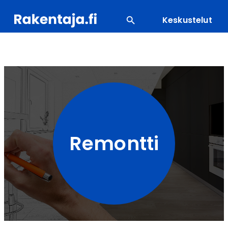
Keskustelut
SUOSITUIMMAT
ENERGIA
LVI
MATERIAALI
Remontti