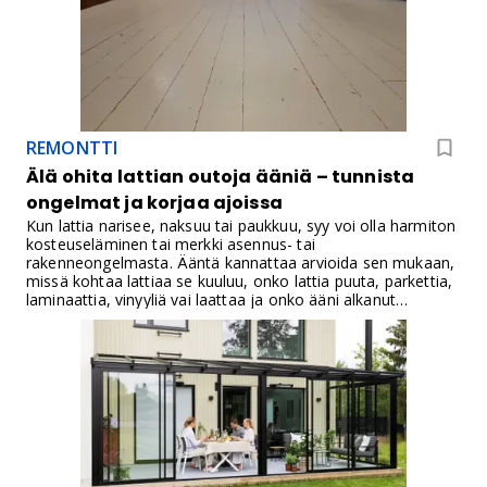
REMONTTI
Älä ohita lattian outoja ääniä – tunnista
ongelmat ja korjaa ajoissa
Kun lattia narisee, naksuu tai paukkuu, syy voi olla harmiton
kosteuseläminen tai merkki asennus- tai
rakenneongelmasta. Ääntä kannattaa arvioida sen mukaan,
missä kohtaa lattiaa se kuuluu, onko lattia puuta, parkettia,
laminaattia, vinyyliä vai laattaa ja onko ääni alkanut
äkillisesti.Lattian äänet voivat kertoa myös piilevistä
ongelmista, jotka on syytä korjata ennen kuin ne
aiheuttavat suurempia vaurioita. Käsittelemme yleisimpiä
lattian ääniä, niiden syitä ja korjausmenetelmiä.​Narinaa,
natinaa, pauketta vai naksumista?