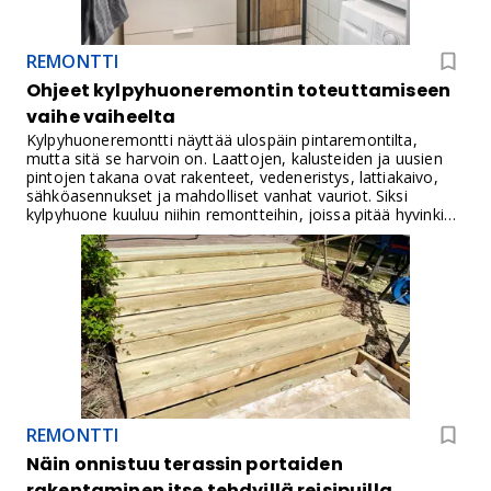
REMONTTI
Ohjeet kylpyhuoneremontin toteuttamiseen
vaihe vaiheelta
Kylpyhuoneremontti näyttää ulospäin pintaremontilta,
mutta sitä se harvoin on. Laattojen, kalusteiden ja uusien
pintojen takana ovat rakenteet, vedeneristys, lattiakaivo,
sähköasennukset ja mahdolliset vanhat vauriot. Siksi
kylpyhuone kuuluu niihin remontteihin, joissa pitää hyvinkin
paikkansa sanonta: "hyvin suunniteltu on puoliksi tehty".
REMONTTI
Näin onnistuu terassin portaiden
rakentaminen itse tehdyillä reisipuilla