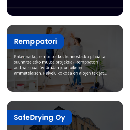
Remppatori
Rakennatko, remontoitko, kunnostatko pihaa tai
suunnitteletko muuta projektia? Remppatori
auttaa sinua löytämään juuri oikean
ammattilaisen. Palvelu kokoaa eri alojen tekijät
yhteen, jotta voit valita helposti tarpeisiisi
parhaiten sopivan osaajan.
SafeDrying Oy