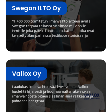
Swegon ILTO Oy
Yli 400 000 toimitetun ilmanvaihtolaitteen avulla
Swegon tarjoaa raikasta sisäilmaa miljoonille
ihmisille joka päivä! Taattuja ratkaisuja, jotka ovat
kehitetty alan parhaissa testilaboratorioissa ja
todistettu toimivaksi pohjoisen kylmissä
sääolosuhteissa
Vallox Oy
Laadukas ilmanvaihto lisää hyvinvointia. Vallox
huolehtii hiljaisesti ja huomaamatta rakennuksen
ilmanvaihdosta pitäen sisäilman aina raikkaana ja
puhtaana hengittää.