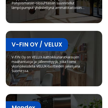
Pohjoismaisiin olosuhteisiin suunnitellut
lämpöpumput yhdistettynä ammattitaitoisiin
myyjiin ja parhaisiin asennustapoihin takaavat
sinulle parhaan lämmityslaitekokonaisuuden.
V-FIN OY / VELUX
V-FIN Oy on VELUX-kattoikkunaratkaisujen
maahantuoja ja jälleenmyyjä, joka toimii
yksinoikeudella VELUX-tuotteiden jakelijana
Suomessa.
Mondex