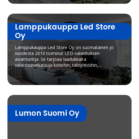
urheiluhalleihin ja kauppakeskuksiin.
Lamppukauppa Led Store
Oy
Lamppukauppa Led Store Oy on suomalainen jo
vuodesta 2010 toiminut LED-valaistuksen
asiantuntija. Se tarjoaa laadukkaita
valaistusratkaisuja koteihin, taloyhtiöihin,
liiketiloihin ja julkisiin kohteisiin. Yrityksen
valikoimaan kuuluvat LED-valaisimet, LED-nauhat,
alasvalot, ulkovalaisimet, älyvalaistusratkaisut
sekä valaistuksen ohjausjärjestelmät. LedStore
tunnetaan erityisesti laadukkaasta värintoistosta,
energiatehokkaista tuotteista ja asiantuntevasta
valaistussuunnittelusta.
Lumon Suomi Oy