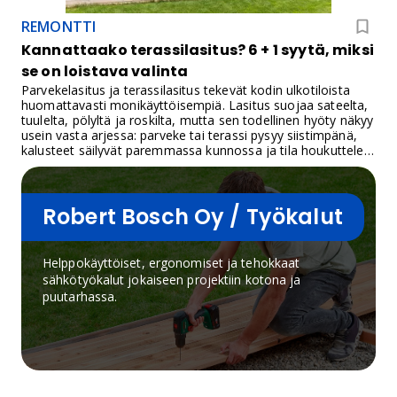
REMONTTI
Kannattaako terassilasitus? 6 + 1 syytä, miksi
se on loistava valinta
Parvekelasitus ja terassilasitus tekevät kodin ulkotiloista
huomattavasti monikäyttöisempiä. Lasitus suojaa sateelta,
tuulelta, pölyltä ja roskilta, mutta sen todellinen hyöty näkyy
usein vasta arjessa: parveke tai terassi pysyy siistimpänä,
kalusteet säilyvät paremmassa kunnossa ja tila houkuttelee
käyttöön myös silloin, kun sää ei ole täydellinen.
Robert Bosch Oy / Työkalut
Helppokäyttöiset, ergonomiset ja tehokkaat
sähkötyökalut jokaiseen projektiin kotona ja
puutarhassa.