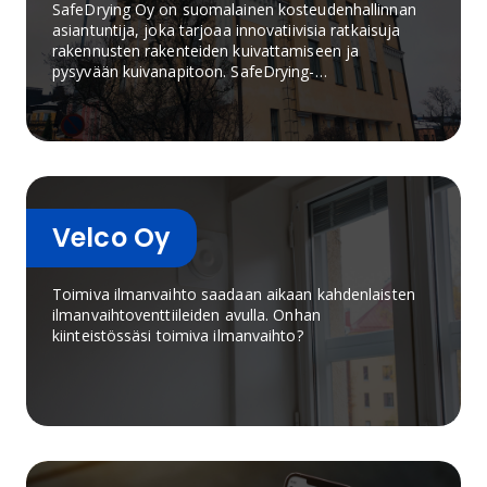
SafeDrying Oy on suomalainen kosteudenhallinnan
asiantuntija, joka tarjoaa innovatiivisia ratkaisuja
rakennusten rakenteiden kuivattamiseen ja
pysyvään kuivanapitoon. SafeDrying-
kuivanapitojärjestelmä soveltuu niin
uudisrakentamiseen kuin korjausrakentamiseen
sekä omakotitaloihin, taloyhtiöihin, liike- ja julkisiin
rakennuksiin. Järjestelmä kuivattaa rakenteita
niiden sisäpuolelta ja pitää ne kuivina koko
rakennuksen käyttöiän ajan etävalvonnan avulla.
Velco Oy
Toimiva ilmanvaihto saadaan aikaan kahdenlaisten
ilmanvaihtoventtiileiden avulla. Onhan
kiinteistössäsi toimiva ilmanvaihto?