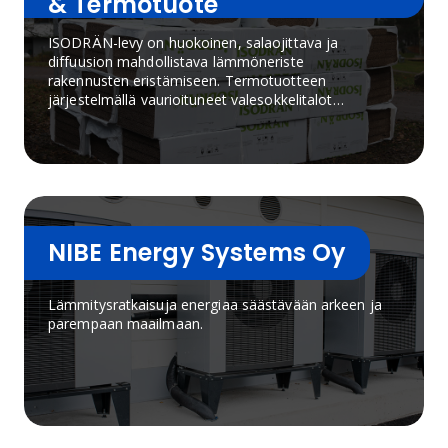
& Termotuote
ISODRÄN-levy on huokoinen, salaojittava ja
diffuusion mahdollistava lämmöneriste
rakennusten eristämiseen. Termotuotteen
järjestelmällä vaurioituneet valesokkelitalot
korjataan helposti ja nopeasti.
NIBE Energy Systems Oy
Lämmitysratkaisuja energiaa säästävään arkeen ja
parempaan maailmaan.