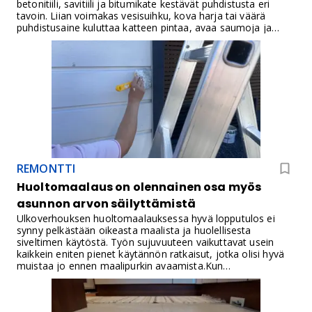
betonitiili, savitiili ja bitumikate kestävät puhdistusta eri
tavoin. Liian voimakas vesisuihku, kova harja tai väärä
puhdistusaine kuluttaa katteen pintaa, avaa saumoja ja
työntää vettä rakenteisiin.Sammaloitunut katto muuttuu
sateella erittäin liukkaaksi. Jos katolle ei pääse
asianmukaisia kulkureittejä pitkin tai työskentelyä ei pystytä
varmistamaan putoamissuojauksella, sammaleen poisto
kuuluu ammattilaiselle.
REMONTTI
Huoltomaalaus on olennainen osa myös
asunnon arvon säilyttämistä
Ulkoverhouksen huoltomaalauksessa hyvä lopputulos ei
synny pelkästään oikeasta maalista ja huolellisesta
siveltimen käytöstä. Työn sujuvuuteen vaikuttavat usein
kaikkein eniten pienet käytännön ratkaisut, jotka olisi hyvä
muistaa jo ennen maalipurkin avaamista.Kun
ulkomaalauksen aloittaa, huomaa nopeasti, mikä helpottaa
työtä ja mikä puolestaan kuluttaa aikaa ja hermoja. Kokosin
sinulle kymmenen käytännön vinkkiä.