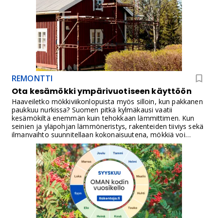
REMONTTI
Ota kesämökki ympärivuotiseen käyttöön
Haaveiletko mökkiviikonlopuista myös silloin, kun pakkanen
paukkuu nurkissa? Suomen pitkä kylmäkausi vaatii
kesämökiltä enemmän kuin tehokkaan lämmittimen. Kun
seinien ja yläpohjan lämmöneristys, rakenteiden tiiviys sekä
ilmanvaihto suunnitellaan kokonaisuutena, mökkiä voi
käyttää mukavasti ympäri vuoden. FF-PIR-eristeillä eristystä
voidaan parantaa ilman tarpeettoman paksuja rakenteita.