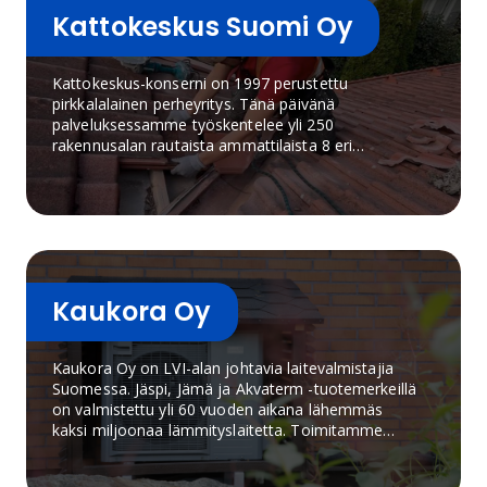
korjausrakentamiseen.Geberitin valikoimaan
Kattokeskus Suomi Oy
kuuluvat muun muassa piilohuuhtelusäiliöt, seinä-
WC, huuhtelupainikkeet, pesualtaat,
kylpyhuonekalusteet, suihkuratkaisut, lattiakaivot,
Kattokeskus-konserni on 1997 perustettu
käyttövesi- ja viemärijärjestelmät sekä
pirkkalalainen perheyritys. Tänä päivänä
innovatiiviset Geberit AquaClean -pesu-WC.
palveluksessamme työskentelee yli 250
Tuotteet tunnetaan laadusta, pitkästä käyttöiästä,
rakennusalan rautaista ammattilaista 8 eri
toimintavarmuudesta ja
toimipisteessä. Teemme kattoremontteja,
helppokäyttöisyydestä.Geberit panostaa vahvasti
kattohuoltoja ja asennamme aurinkopaneeleja
tuotekehitykseen, vastuullisuuteen ja veden
Uudenmaan, Pirkanmaan, Varsinais-Suomen,
tehokkaaseen käyttöön. Yrityksen ratkaisut on
Keski-Suomen, Pohjois-Savon ja Pohjois-
suunniteltu helpottamaan niin asentajien työtä
Pohjanmaan alueilla.
kuin loppukäyttäjän arkea, ja ne täyttävät
vaativankin rakentamisen tarpeet.
Kaukora Oy
Kaukora Oy on LVI-alan johtavia laitevalmistajia
Suomessa. Jäspi, Jämä ja Akvaterm -tuotemerkeillä
on valmistettu yli 60 vuoden aikana lähemmäs
kaksi miljoonaa lämmityslaitetta. Toimitamme
lämmitysjärjestelmiä kaiken kokoisiin kiinteistöihin
asuinkiinteistöistä teollisuuteen ja maatiloille sekä