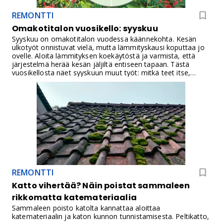
REMONTTI
Omakotitalon vuosikello: syyskuu
Syyskuu on omakotitalon vuodessa käännekohta. Kesän
ulkotyöt onnistuvat vielä, mutta lämmityskausi koputtaa jo
ovelle. Aloita lämmityksen koekäytöstä ja varmista, että
järjestelmä herää kesän jäljiltä entiseen tapaan. Tästä
vuosikellosta näet syyskuun muut työt: mitkä teet itse,
minkä vuoksi kannattaa varata ammattilainen ajoissa ja
mitä ensi kevään korjauksia valmistelet jo nyt.
REMONTTI
Katto vihertää? Näin poistat sammaleen
rikkomatta katemateriaalia
Sammaleen poisto katolta kannattaa aloittaa
katemateriaalin ja katon kunnon tunnistamisesta. Peltikatto,