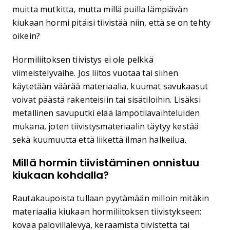
muitta mutkitta, mutta millä puilla lämpiävän
kiukaan hormi pitäisi tiivistää niin, että se on tehty
oikein?
Hormiliitoksen tiivistys ei ole pelkkä
viimeistelyvaihe. Jos liitos vuotaa tai siihen
käytetään väärää materiaalia, kuumat savukaasut
voivat päästä rakenteisiin tai sisätiloihin. Lisäksi
metallinen savuputki elää lämpötilavaihteluiden
mukana, joten tiivistysmateriaalin täytyy kestää
sekä kuumuutta että liikettä ilman halkeilua.
Millä hormin tiivistäminen onnistuu
kiukaan kohdalla?
Rautakaupoista tullaan pyytämään milloin mitäkin
materiaalia kiukaan hormiliitoksen tiivistykseen:
kovaa palovillalevyä, keraamista tiivistettä tai