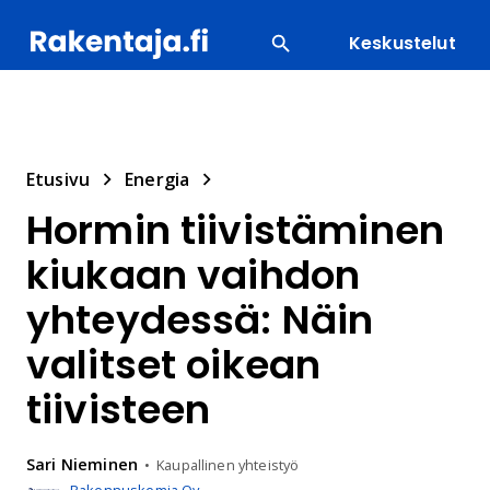
Keskustelut
SUOSITUIMMAT
ENERGIA
LVI
MATERIAALI
Etusivu
Energia
Hormin tiivistäminen
kiukaan vaihdon
yhteydessä: Näin
valitset oikean
tiivisteen
Sari
Nieminen
Kaupallinen yhteistyö