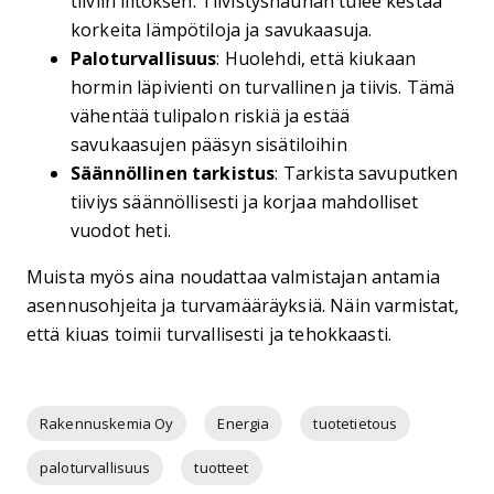
tiiviin liitoksen. Tiivistysnauhan tulee kestää
korkeita lämpötiloja ja savukaasuja.
Paloturvallisuus
: Huolehdi, että kiukaan
hormin läpivienti on turvallinen ja tiivis. Tämä
vähentää tulipalon riskiä ja estää
savukaasujen pääsyn sisätiloihin
Säännöllinen tarkistus
: Tarkista savuputken
tiiviys säännöllisesti ja korjaa mahdolliset
vuodot heti.
Muista myös aina noudattaa valmistajan antamia
asennusohjeita ja turvamääräyksiä. Näin varmistat,
että kiuas toimii turvallisesti ja tehokkaasti.
Rakennuskemia Oy
Energia
tuotetietous
paloturvallisuus
tuotteet