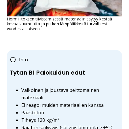
Hormiliitoksen tiivistämisessä materiaalin täytyy kestää
kovaa kuumuutta ja putken lämpöliikkeitä turvallisesti
vuodesta toiseen.
Info
Tytan B1 Palokuidun edut
Valkoinen ja joustava peittomainen
materiaali
Ei reagoi muiden materiaalien kanssa
Päästötön
Tiheys 128 kg/m³
Rajaton säilyvyys (säilytyslämpötila > +5°C