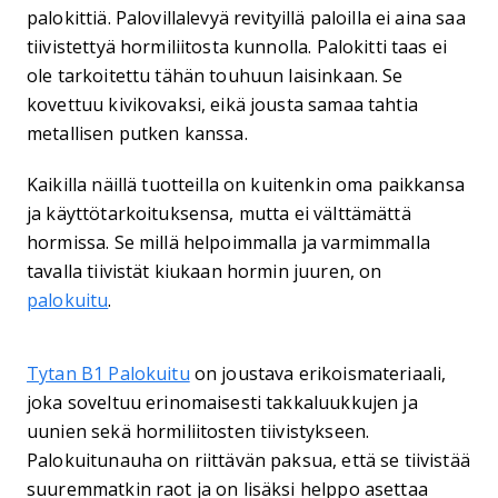
palokittiä. Palovillalevyä revityillä paloilla ei aina saa
tiivistettyä hormiliitosta kunnolla. Palokitti taas ei
ole tarkoitettu tähän touhuun laisinkaan. Se
kovettuu kivikovaksi, eikä jousta samaa tahtia
metallisen putken kanssa.
Kaikilla näillä tuotteilla on kuitenkin oma paikkansa
ja käyttötarkoituksensa, mutta ei välttämättä
hormissa. Se millä helpoimmalla ja varmimmalla
tavalla tiivistät kiukaan hormin juuren, on
palokuitu
.
Tytan B1 Palokuitu
on joustava erikoismateriaali,
joka soveltuu erinomaisesti takkaluukkujen ja
uunien sekä hormiliitosten tiivistykseen.
Palokuitunauha on riittävän paksua, että se tiivistää
suuremmatkin raot ja on lisäksi helppo asettaa