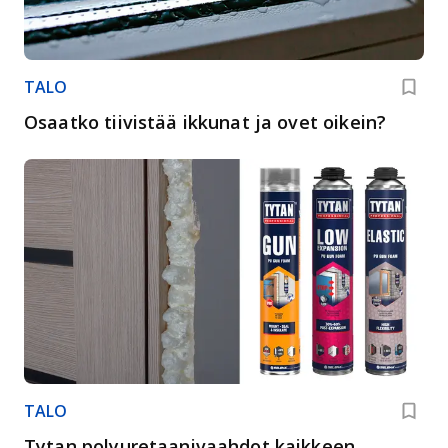
TALO
Osaatko tiivistää ikkunat ja ovet oikein?
TALO
Tytan polyuretaanivaahdot kaikkeen