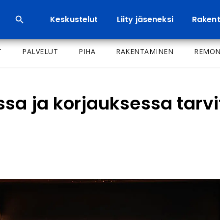
Keskustelut
Liity jäseneksi
Rakenta
T
PALVELUT
PIHA
RAKENTAMINEN
REMON
sa ja korjauksessa tarvit