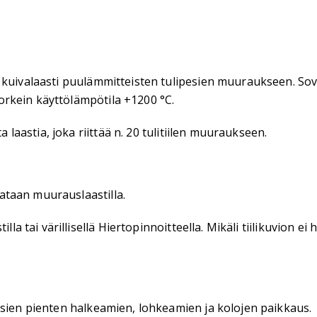
a kuivalaasti puulämmitteisten tulipesien muuraukseen. Sove
 Korkein käyttölämpötila +1200 °C.
a laastia, joka riittää n. 20 tulitiilen muuraukseen.
ataan muurauslaastilla.
lla tai värillisellä Hiertopinnoitteella. Mikäli tiilikuvion 
pesien pienten halkeamien, lohkeamien ja kolojen paikkaus.