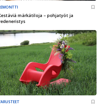
REMONTTI
Kestäviä märkätiloja – pohjatyöt ja
vedeneristys
VARUSTEET