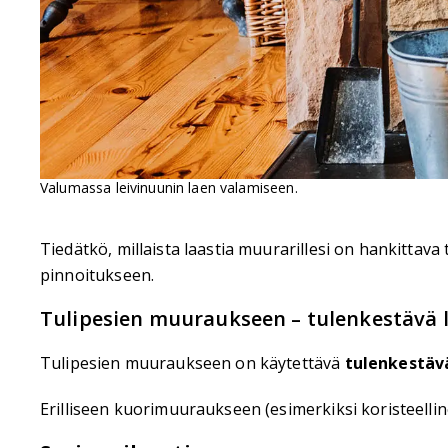
Valumassa leivinuunin laen valamiseen.
Tiedätkö, millaista laastia muurarillesi on hankitta
pinnoitukseen.
Tulipesien muuraukseen – tulenkestävä l
Tulipesien muuraukseen on käytettävä
tulenkestäv
Erilliseen kuorimuuraukseen (esimerkiksi koristeellin