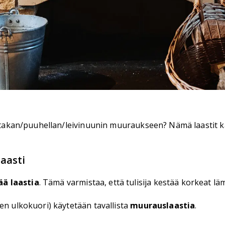
va takan/puuhellan/leivinuunin muuraukseen? Nämä laastit 
aasti
ää laastia
. Tämä varmistaa, että tulisija kestää korkeat lämp
en ulkokuori) käytetään tavallista
muurauslaastia
.