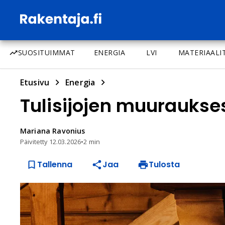
SUOSITUIMMAT
ENERGIA
LVI
MATERIAALI
Etusivu
Energia
Tulisijojen muuraukses
Mariana
Ravonius
Päivitetty
12.03.2026
•
2 min
Tallenna
Jaa
Tulosta