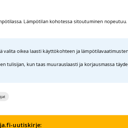
mpötilassa. Lämpötilan kohotessa sitoutuminen nopeutuu.
ä valita oikea laasti käyttökohteen ja lämpötilavaatimust
sen tulisijan, kun taas muurauslaasti ja korjausmassa täyd
ijat
.fi-uutiskirje: