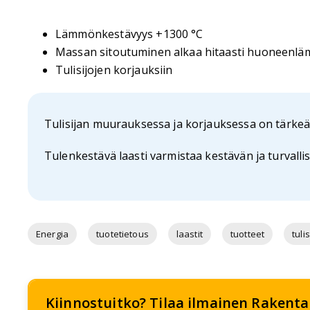
Lämmönkestävyys +1300 °C
Massan sitoutuminen alkaa hitaasti huoneenlä
Tulisijojen korjauksiin
Tulisijan muurauksessa ja korjauksessa on tärkeä
Tulenkestävä laasti varmistaa kestävän ja turvalli
Energia
tuotetietous
laastit
tuotteet
tulis
Kiinnostuitko? Tilaa ilmainen Rakentaja