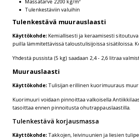
Massatarve 2200 kg/m³
Tulenkestäviin valuihin
Tulenkestävä muurauslaasti
Käyttökohde:
Kemiallisesti ja keraamisesti sitoutuv
puilla lämmitettävissä taloustulisijoissa sisätiloissa.
Yhdestä pussista (5 kg) saadaan 2,4 - 2,6 litraa valmist
Muurauslaasti
Käyttökohde:
Tulisijan erillinen kuorimuuraus muur
Kuorimuuri voidaan pinnoittaa valkoisella Antiikkilaasti
tasoittaa ennen pinnoitusta ohutrappauslaastilla.
Tulenkestävä korjausmassa
Käyttökohde:
Takkojen, leivinuunien ja liesien tuli