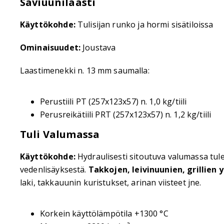
Saviuunilaasti
Käyttökohde:
Tulisijan runko ja hormi sisätiloissa
Ominaisuudet:
Joustava
Laastimenekki n. 13 mm saumalla:
Perustiili PT (257x123x57) n. 1,0 kg/tiili
Perusreikätiili PRT (257x123x57) n. 1,2 kg/tiili
Tuli Valumassa
Käyttökohde:
Hydraulisesti sitoutuva valumassa tul
vedenlisäyksestä.
Takkojen, leivinuunien, grillien 
laki, takkauunin kuristukset, arinan viisteet jne.
Korkein käyttölämpötila +1300 °C