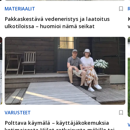
MATERIAALIT
Pakkaskestävä vedeneristys ja laatoitus
ulkotiloissa – huomioi nämä seikat
VARUSTEET
Polttava käymälä – käyttäjäkokemuksia
kotimaisesta Hiilet-ratkaisusta mökille tai