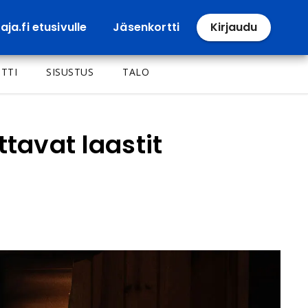
ja.fi etusivulle
Jäsenkortti
Kirjaudu
TTI
SISUSTUS
TALO
tavat laastit