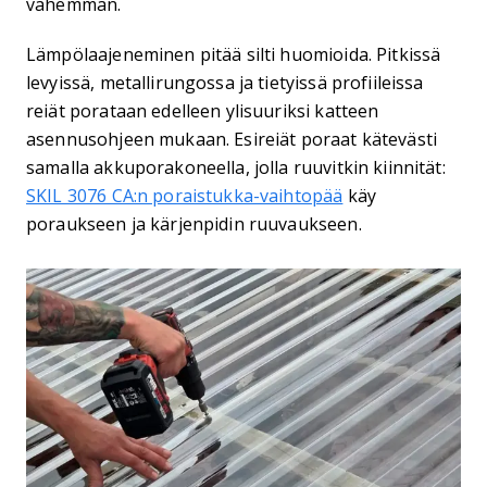
vähemmän.
Lämpölaajeneminen pitää silti huomioida. Pitkissä
levyissä, metallirungossa ja tietyissä profiileissa
reiät porataan edelleen ylisuuriksi katteen
asennusohjeen mukaan. Esireiät poraat kätevästi
samalla akkuporakoneella, jolla ruuvitkin kiinnität:
SKIL 3076 CA:n poraistukka-vaihtopää
käy
poraukseen ja kärjenpidin ruuvaukseen.