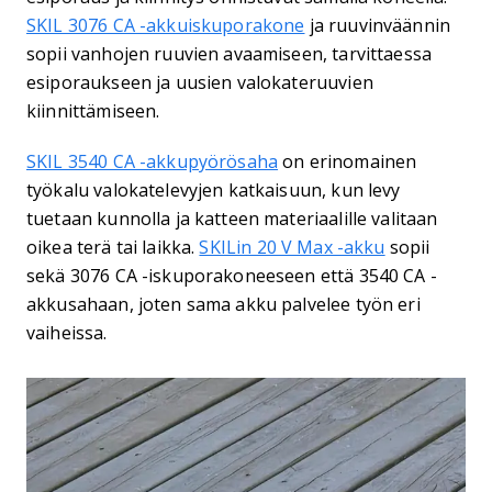
SKIL 3076 CA -akkuiskuporakone
ja ruuvinväännin
sopii vanhojen ruuvien avaamiseen, tarvittaessa
esiporaukseen ja uusien valokateruuvien
kiinnittämiseen.
SKIL 3540 CA -akkupyörösaha
on erinomainen
työkalu valokatelevyjen katkaisuun, kun levy
tuetaan kunnolla ja katteen materiaalille valitaan
oikea terä tai laikka.
SKILin 20 V Max -akku
sopii
sekä 3076 CA -iskuporakoneeseen että 3540 CA -
akkusahaan, joten sama akku palvelee työn eri
vaiheissa.