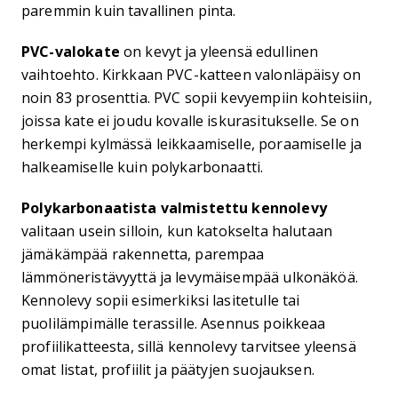
paremmin kuin tavallinen pinta.
PVC-valokate
on kevyt ja yleensä edullinen
vaihtoehto. Kirkkaan PVC-katteen valonläpäisy on
noin 83 prosenttia. PVC sopii kevyempiin kohteisiin,
joissa kate ei joudu kovalle iskurasitukselle. Se on
herkempi kylmässä leikkaamiselle, poraamiselle ja
halkeamiselle kuin polykarbonaatti.
Polykarbonaatista valmistettu kennolevy
valitaan usein silloin, kun katokselta halutaan
jämäkämpää rakennetta, parempaa
lämmöneristävyyttä ja levymäisempää ulkonäköä.
Kennolevy sopii esimerkiksi lasitetulle tai
puolilämpimälle terassille. Asennus poikkeaa
profiilikatteesta, sillä kennolevy tarvitsee yleensä
omat listat, profiilit ja päätyjen suojauksen.