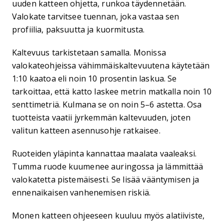
uuden katteen ohjetta, runkoa täydennetään.
Valokate tarvitsee tuennan, joka vastaa sen
profiilia, paksuutta ja kuormitusta.
Kaltevuus tarkistetaan samalla. Monissa
valokateohjeissa vähimmäiskaltevuutena käytetään
1:10 kaatoa eli noin 10 prosentin laskua. Se
tarkoittaa, että katto laskee metrin matkalla noin 10
senttimetriä. Kulmana se on noin 5–6 astetta. Osa
tuotteista vaatii jyrkemmän kaltevuuden, joten
valitun katteen asennusohje ratkaisee.
Ruoteiden yläpinta kannattaa maalata vaaleaksi.
Tumma ruode kuumenee auringossa ja lämmittää
valokatetta pistemäisesti. Se lisää vääntymisen ja
ennenaikaisen vanhenemisen riskiä.
Monen katteen ohjeeseen kuuluu myös alatiiviste,