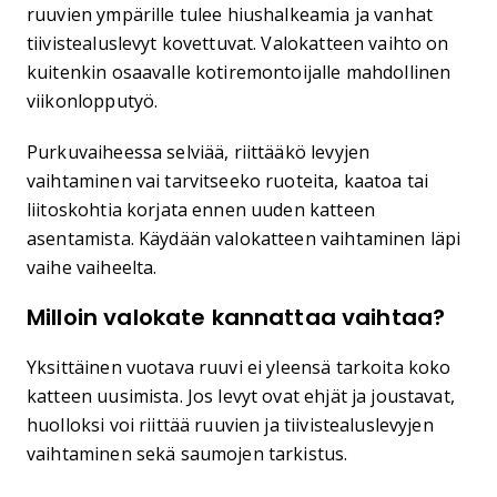
ruuvien ympärille tulee hiushalkeamia ja vanhat
tiivistealuslevyt kovettuvat. Valokatteen vaihto on
kuitenkin osaavalle kotiremontoijalle mahdollinen
viikonlopputyö.
Purkuvaiheessa selviää, riittääkö levyjen
vaihtaminen vai tarvitseeko ruoteita, kaatoa tai
liitoskohtia korjata ennen uuden katteen
asentamista. Käydään valokatteen vaihtaminen läpi
vaihe vaiheelta.
Milloin valokate kannattaa vaihtaa?
Yksittäinen vuotava ruuvi ei yleensä tarkoita koko
katteen uusimista. Jos levyt ovat ehjät ja joustavat,
huolloksi voi riittää ruuvien ja tiivistealuslevyjen
vaihtaminen sekä saumojen tarkistus.