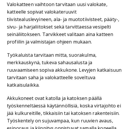
Valokatteen vaihtoon tarvitaan uusi valokate,
katteelle sopivat valokateruuvit
tiivistealuslevyineen, ala- ja muototiivisteet, pääty-,
sivu- ja harjaliitokset sekä tarvittaessa vesipelti
seinäliitokseen. Tarvikkeet valitaan aina katteen
profiilin ja valmistajan ohjeen mukaan.
Työkaluista tarvitaan mitta, suorakulma,
merkkauskynä, tukeva sahausalusta ja
ruuvaamiseen sopiva akkukone. Levyjen katkaisuun
tarvitaan saha ja valokatteelle soveltuva
katkaisulaikka.
Akkukoneet ovat katolla ja katoksen päällä
työskenneltäessä käytännöllisiä, koska virtajohto ei
jää kulkureitille, tikkaisiin tai katoksen rakenteisiin.
Työskentely on sujuvampaa, kun ruuvien avaus,
esiporaus ja kiinnitys onnistuvat samalla koneella.