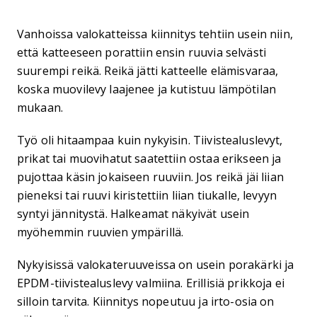
Vanhoissa valokatteissa kiinnitys tehtiin usein niin,
että katteeseen porattiin ensin ruuvia selvästi
suurempi reikä. Reikä jätti katteelle elämisvaraa,
koska muovilevy laajenee ja kutistuu lämpötilan
mukaan.
Työ oli hitaampaa kuin nykyisin. Tiivistealuslevyt,
prikat tai muovihatut saatettiin ostaa erikseen ja
pujottaa käsin jokaiseen ruuviin. Jos reikä jäi liian
pieneksi tai ruuvi kiristettiin liian tiukalle, levyyn
syntyi jännitystä. Halkeamat näkyivät usein
myöhemmin ruuvien ympärillä.
Nykyisissä valokateruuveissa on usein porakärki ja
EPDM-tiivistealuslevy valmiina. Erillisiä prikkoja ei
silloin tarvita. Kiinnitys nopeutuu ja irto-osia on