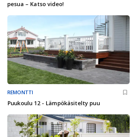
pesua – Katso video!
REMONTTI
Puukoulu 12 - Lämpökäsitelty puu