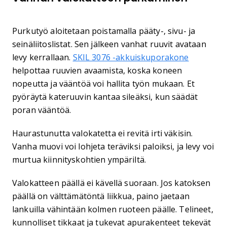
Purkutyö aloitetaan poistamalla pääty-, sivu- ja
seinäliitoslistat. Sen jälkeen vanhat ruuvit avataan
levy kerrallaan.
SKIL 3076 -akkuiskuporakone
helpottaa ruuvien avaamista, koska koneen
nopeutta ja vääntöä voi hallita työn mukaan. Et
pyöräytä kateruuvin kantaa sileäksi, kun säädät
poran vääntöä.
Haurastunutta valokatetta ei revitä irti väkisin.
Vanha muovi voi lohjeta teräviksi paloiksi, ja levy voi
murtua kiinnityskohtien ympäriltä.
Valokatteen päällä ei kävellä suoraan. Jos katoksen
päällä on välttämätöntä liikkua, paino jaetaan
lankuilla vähintään kolmen ruoteen päälle. Telineet,
kunnolliset tikkaat ja tukevat apurakenteet tekevät