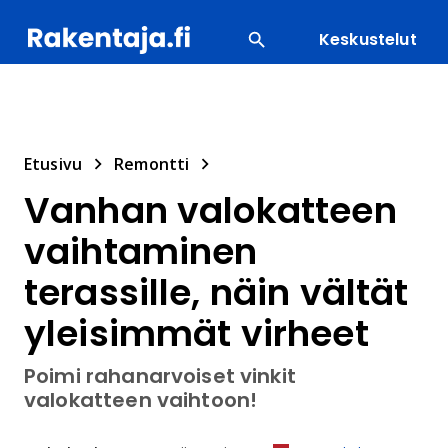
Keskustelut
SUOSITUIMMAT
ENERGIA
LVI
MATERIAALI
Etusivu
Remontti
Vanhan valokatteen
vaihtaminen
terassille, näin vältät
yleisimmät virheet
Poimi rahanarvoiset vinkit
valokatteen vaihtoon!