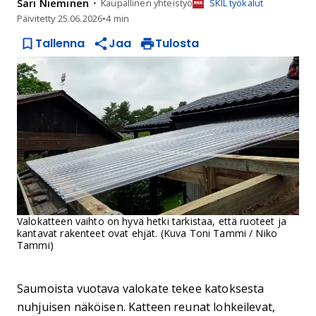
Sari
Nieminen
Kaupallinen yhteistyö
SKIL työkalut
Päivitetty
25.06.2026
•
4 min
Tallenna
Jaa
Tulosta
Valokatteen vaihto on hyvä hetki tarkistaa, että ruoteet ja
kantavat rakenteet ovat ehjät. (Kuva Toni Tammi / Niko
Tammi)
Saumoista vuotava valokate tekee katoksesta
nuhjuisen näköisen. Katteen reunat lohkeilevat,