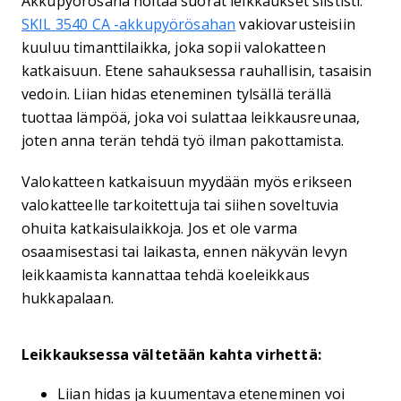
Akkupyörösaha hoitaa suorat leikkaukset siististi.
SKIL 3540 CA -akkupyörösahan
vakiovarusteisiin
kuuluu timanttilaikka, joka sopii valokatteen
katkaisuun. Etene sahauksessa rauhallisin, tasaisin
vedoin. Liian hidas eteneminen tylsällä terällä
tuottaa lämpöä, joka voi sulattaa leikkausreunaa,
joten anna terän tehdä työ ilman pakottamista.
Valokatteen katkaisuun myydään myös erikseen
valokatteelle tarkoitettuja tai siihen soveltuvia
ohuita katkaisulaikkoja. Jos et ole varma
osaamisestasi tai laikasta, ennen näkyvän levyn
leikkaamista kannattaa tehdä koeleikkaus
hukkapalaan.
Leikkauksessa vältetään kahta virhettä:
Liian hidas ja kuumentava eteneminen voi