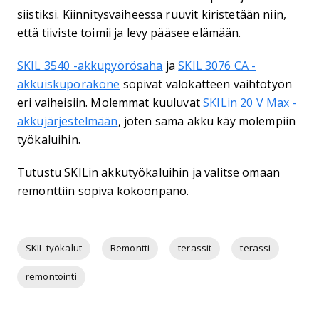
siistiksi. Kiinnitysvaiheessa ruuvit kiristetään niin,
että tiiviste toimii ja levy pääsee elämään.
SKIL 3540 -akkupyörösaha
ja
SKIL 3076 CA -
akkuiskuporakone
sopivat valokatteen vaihtotyön
eri vaiheisiin. Molemmat kuuluvat
SKILin 20 V Max -
akkujärjestelmään
, joten sama akku käy molempiin
työkaluihin.
Tutustu SKILin akkutyökaluihin ja valitse omaan
remonttiin sopiva kokoonpano.
SKIL työkalut
Remontti
terassit
terassi
remontointi