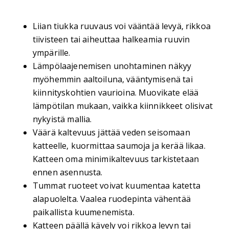
Liian tiukka ruuvaus voi vääntää levyä, rikkoa
tiivisteen tai aiheuttaa halkeamia ruuvin
ympärille.
Lämpölaajenemisen unohtaminen näkyy
myöhemmin aaltoiluna, vääntymisenä tai
kiinnityskohtien vaurioina. Muovikate elää
lämpötilan mukaan, vaikka kiinnikkeet olisivat
nykyistä mallia.
Väärä kaltevuus jättää veden seisomaan
katteelle, kuormittaa saumoja ja kerää likaa.
Katteen oma minimikaltevuus tarkistetaan
ennen asennusta.
Tummat ruoteet voivat kuumentaa katetta
alapuolelta. Vaalea ruodepinta vähentää
paikallista kuumenemista.
Katteen päällä kävely voi rikkoa levyn tai