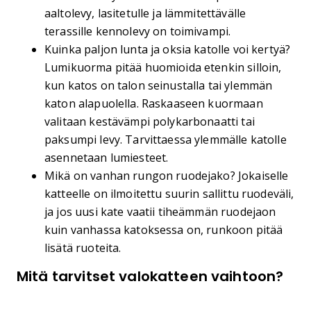
aaltolevy, lasitetulle ja lämmitettävälle
terassille kennolevy on toimivampi.
Kuinka paljon lunta ja oksia katolle voi kertyä?
Lumikuorma pitää huomioida etenkin silloin,
kun katos on talon seinustalla tai ylemmän
katon alapuolella. Raskaaseen kuormaan
valitaan kestävämpi polykarbonaatti tai
paksumpi levy. Tarvittaessa ylemmälle katolle
asennetaan lumiesteet.
Mikä on vanhan rungon ruodejako? Jokaiselle
katteelle on ilmoitettu suurin sallittu ruodeväli,
ja jos uusi kate vaatii tiheämmän ruodejaon
kuin vanhassa katoksessa on, runkoon pitää
lisätä ruoteita.
Mitä tarvitset valokatteen vaihtoon?