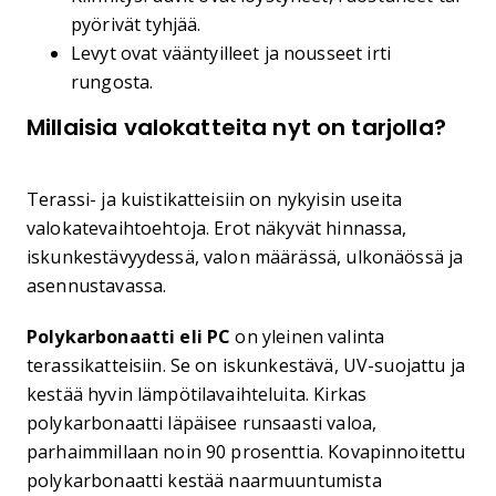
pyörivät tyhjää.
Levyt ovat vääntyilleet ja nousseet irti
rungosta.
Millaisia valokatteita nyt on tarjolla?
Terassi- ja kuistikatteisiin on nykyisin useita
valokatevaihtoehtoja. Erot näkyvät hinnassa,
iskunkestävyydessä, valon määrässä, ulkonäössä ja
asennustavassa.
Polykarbonaatti eli PC
on yleinen valinta
terassikatteisiin. Se on iskunkestävä, UV-suojattu ja
kestää hyvin lämpötilavaihteluita. Kirkas
polykarbonaatti läpäisee runsaasti valoa,
parhaimmillaan noin 90 prosenttia. Kovapinnoitettu
polykarbonaatti kestää naarmuuntumista