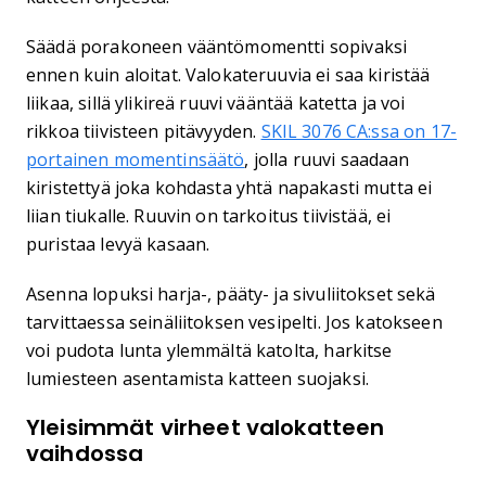
Säädä porakoneen vääntömomentti sopivaksi
ennen kuin aloitat. Valokateruuvia ei saa kiristää
liikaa, sillä ylikireä ruuvi vääntää katetta ja voi
rikkoa tiivisteen pitävyyden.
SKIL 3076 CA:ssa on 17-
portainen momentinsäätö
, jolla ruuvi saadaan
kiristettyä joka kohdasta yhtä napakasti mutta ei
liian tiukalle. Ruuvin on tarkoitus tiivistää, ei
puristaa levyä kasaan.
Asenna lopuksi harja-, pääty- ja sivuliitokset sekä
tarvittaessa seinäliitoksen vesipelti. Jos katokseen
voi pudota lunta ylemmältä katolta, harkitse
lumiesteen asentamista katteen suojaksi.
Yleisimmät virheet valokatteen
vaihdossa