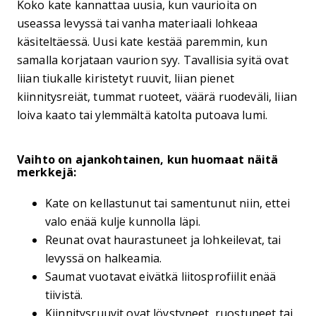
Koko kate kannattaa uusia, kun vaurioita on
useassa levyssä tai vanha materiaali lohkeaa
käsiteltäessä. Uusi kate kestää paremmin, kun
samalla korjataan vaurion syy. Tavallisia syitä ovat
liian tiukalle kiristetyt ruuvit, liian pienet
kiinnitysreiät, tummat ruoteet, väärä ruodeväli, liian
loiva kaato tai ylemmältä katolta putoava lumi.
Vaihto on ajankohtainen, kun huomaat näitä
merkkejä:
Kate on kellastunut tai samentunut niin, ettei
valo enää kulje kunnolla läpi.
Reunat ovat haurastuneet ja lohkeilevat, tai
levyssä on halkeamia.
Saumat vuotavat eivätkä liitosprofiilit enää
tiivistä.
Kiinnitysruuvit ovat löystyneet, ruostuneet tai