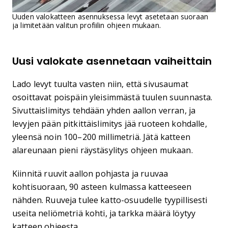
Uuden valokatteen asennuksessa levyt asetetaan suoraan
ja limitetään valitun profiilin ohjeen mukaan.
Uusi valokate asennetaan vaiheittain
Lado levyt tuulta vasten niin, että sivusaumat
osoittavat poispäin yleisimmästä tuulen suunnasta.
Sivuttaislimitys tehdään yhden aallon verran, ja
levyjen pään pitkittäislimitys jää ruoteen kohdalle,
yleensä noin 100–200 millimetriä. Jätä katteen
alareunaan pieni räystäsylitys ohjeen mukaan.
Kiinnitä ruuvit aallon pohjasta ja ruuvaa
kohtisuoraan, 90 asteen kulmassa katteeseen
nähden. Ruuveja tulee katto-osuudelle tyypillisesti
useita neliömetriä kohti, ja tarkka määrä löytyy
katteen ohjeesta.