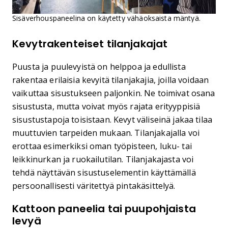
Sisäverhouspaneelina on käytetty vähäoksaista mäntyä.
Kevytrakenteiset tilanjakajat
Puusta ja puulevyistä on helppoa ja edullista
rakentaa erilaisia kevyitä tilanjakajia, joilla voidaan
vaikuttaa sisustukseen paljonkin. Ne toimivat osana
sisustusta, mutta voivat myös rajata erityyppisiä
sisustustapoja toisistaan. Kevyt väliseinä jakaa tilaa
muuttuvien tarpeiden mukaan. Tilanjakajalla voi
erottaa esimerkiksi oman työpisteen, luku- tai
leikkinurkan ja ruokailutilan. Tilanjakajasta voi
tehdä näyttävän sisustuselementin käyttämällä
persoonallisesti väritettyä pintakäsittelyä.
Kattoon paneelia tai puupohjaista
levyä