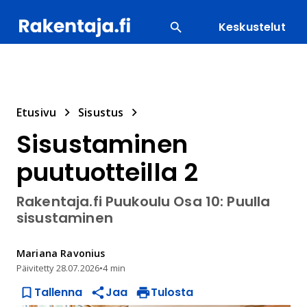
Keskustelut
SUOSITUIMMAT
ENERGIA
LVI
MATERIAALI
Etusivu
Sisustus
Sisustaminen
puutuotteilla 2
Rakentaja.fi Puukoulu Osa 10: Puulla
sisustaminen
Mariana
Ravonius
Päivitetty
28.07.2026
•
4 min
Tallenna
Jaa
Tulosta