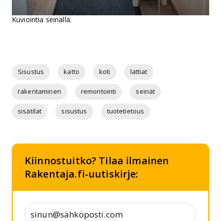
Kuviointia seinällä.
Sisustus
katto
koti
lattiat
rakentaminen
remontointi
seinät
sisätilat
sisustus
tuotetietous
Kiinnostuitko? Tilaa ilmainen
Rakentaja.fi-uutiskirje: