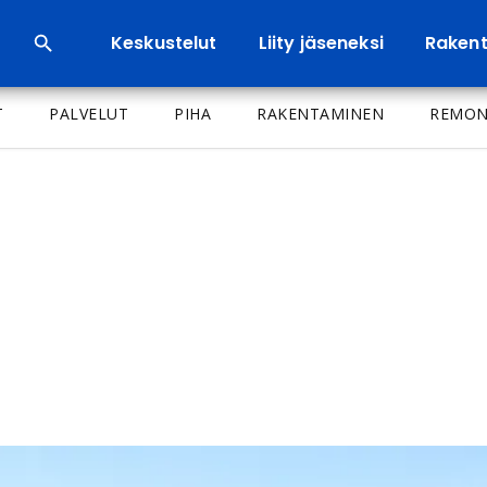
Keskustelut
Liity jäseneksi
Rakenta
T
PALVELUT
PIHA
RAKENTAMINEN
REMON