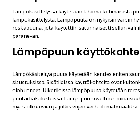
Lämpökäsittelyssä käytetään lähinnä kotimaisista puu
lämpökäsittelystä. Lämpöpuuta on nykyisin varsin hy
roskapuuna, jota käytettiin satunnaisesti sellun val
paranevan.
Lämpöpuun käyttökohte
Lämpökäsiteltyä puuta käytetään kenties eniten sau
sisustuksissa. Sisätiloissa käyttökohteita ovat kuite
olohuoneet. Ulkotiloissa lämpöpuuta käytetään terass
puutarhakalusteissa. Lämpöpuu soveltuu ominaisuuk
myös ulko-ovien ja julkisivujen verhoilumateriaaliksi.