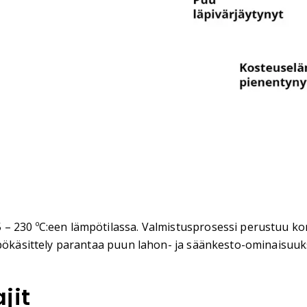
– 230 ºC:een lämpötilassa. Valmistusprosessi perustuu kor
ämpökäsittely parantaa puun lahon- ja säänkesto-ominaisuu
jit