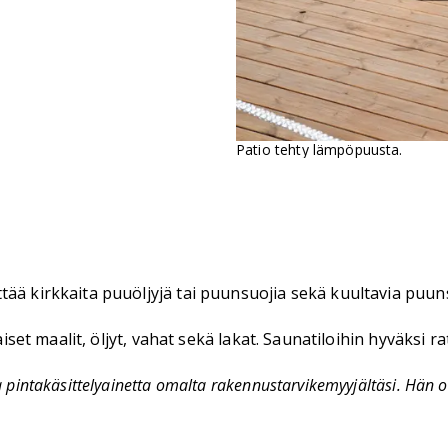
Patio tehty lämpöpuusta.
ää kirkkaita puuöljyjä tai puunsuojia sekä kuultavia puuns
aiset maalit, öljyt, vahat sekä lakat. Saunatiloihin hyväksi ra
 pintakäsittelyainetta omalta rakennustarvikemyyjältäsi. Hän o