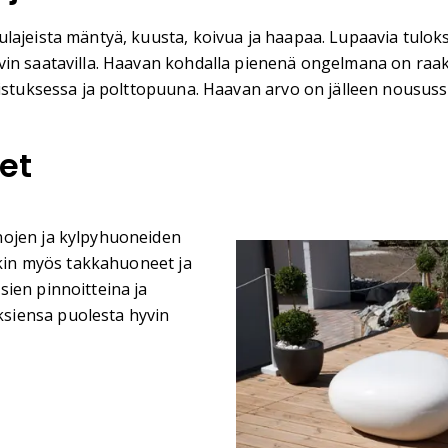
lajeista mäntyä, kuusta, koivua ja haapaa. Lupaavia tulok
vin saatavilla. Haavan kohdalla pienenä ongelmana on raak
mistuksessa ja polttopuuna. Haavan arvo on jälleen noususs
et
nojen ja kylpyhuoneiden
nkin myös takkahuoneet ja
ien pinnoitteina ja
siensa puolesta hyvin