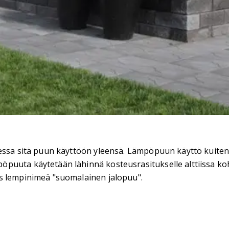
essa sitä puun käyttöön yleensä. Lämpöpuun käyttö kuitenk
uuta käytetään lähinnä kosteusrasitukselle alttiissa koht
s lempinimeä "suomalainen jalopuu".