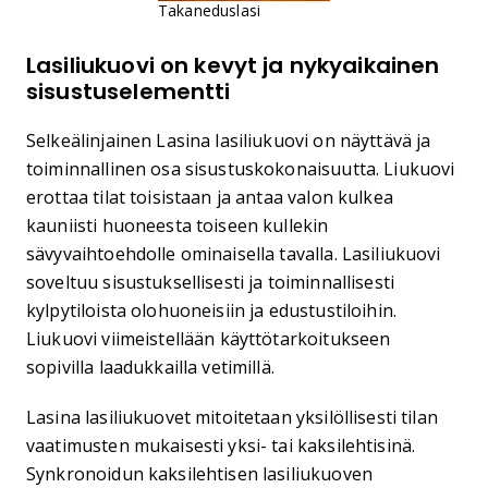
Takaneduslasi
Lasiliukuovi on kevyt ja nykyaikainen
sisustuselementti
Selkeälinjainen Lasina lasiliukuovi on näyttävä ja
toiminnallinen osa sisustuskokonaisuutta. Liukuovi
erottaa tilat toisistaan ja antaa valon kulkea
kauniisti huoneesta toiseen kullekin
sävyvaihtoehdolle ominaisella tavalla. Lasiliukuovi
soveltuu sisustuksellisesti ja toiminnallisesti
kylpytiloista olohuoneisiin ja edustustiloihin.
Liukuovi viimeistellään käyttötarkoitukseen
sopivilla laadukkailla vetimillä.
Lasina lasiliukuovet mitoitetaan yksilöllisesti tilan
vaatimusten mukaisesti yksi- tai kaksilehtisinä.
Synkronoidun kaksilehtisen lasiliukuoven