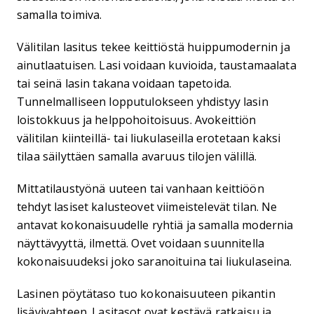
samalla toimiva.
Välitilan lasitus tekee keittiöstä huippumodernin ja
ainutlaatuisen. Lasi voidaan kuvioida, taustamaalata
tai seinä lasin takana voidaan tapetoida.
Tunnelmalliseen lopputulokseen yhdistyy lasin
loistokkuus ja helppohoitoisuus. Avokeittiön
välitilan kiinteillä- tai liukulaseilla erotetaan kaksi
tilaa säilyttäen samalla avaruus tilojen välillä.
Mittatilaustyönä uuteen tai vanhaan keittiöön
tehdyt lasiset kalusteovet viimeistelevät tilan. Ne
antavat kokonaisuudelle ryhtiä ja samalla modernia
näyttävyyttä, ilmettä. Ovet voidaan suunnitella
kokonaisuudeksi joko saranoituina tai liukulaseina.
Lasinen pöytätaso tuo kokonaisuuteen pikantin
lisävivahteen. Lasitasot ovat kestävä ratkaisu ja