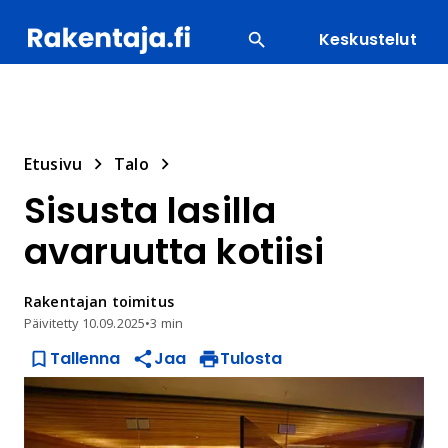
Keskustelut
SUOSITUIMMAT
ENERGIA
LVI
MATERIAALI
Etusivu
Talo
Sisusta lasilla
avaruutta kotiisi
Rakentajan
toimitus
Päivitetty
10.09.2025
•
3 min
Tallenna
Jaa
Tulosta