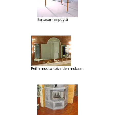
Baltasar-lasipöytä
Peilin muoto toiveiden mukaan.