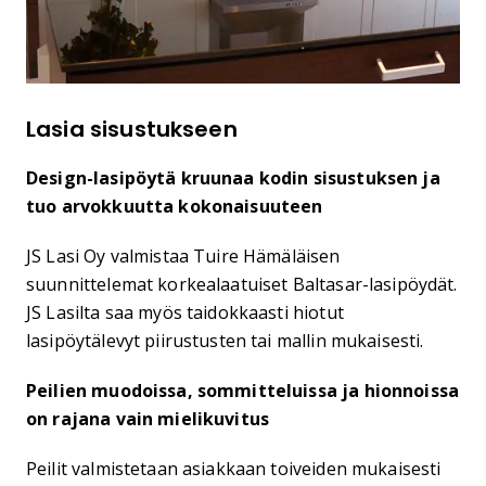
Lasia sisustukseen
Design-lasipöytä kruunaa kodin sisustuksen ja
tuo arvokkuutta kokonaisuuteen
JS Lasi Oy valmistaa Tuire Hämäläisen
suunnittelemat korkealaatuiset Baltasar-lasipöydät.
JS Lasilta saa myös taidokkaasti hiotut
lasipöytälevyt piirustusten tai mallin mukaisesti.
Peilien muodoissa, sommitteluissa ja hionnoissa
on rajana vain mielikuvitus
Peilit valmistetaan asiakkaan toiveiden mukaisesti