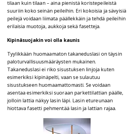
tilaan kuin tilaan – aina pienistä koristepeileistä
suuriin koko seinän peileihin. Eri kokoisia ja sävyisiä
peilejä voidaan liimata päällekkäin ja tehdä peileihin
erilaisia muotoja, aukkoja sekä fasetteja.
Kipinäsuojakin voi olla kaunis
Tyylikkään huomaamaton takaneduslasi on täysin
paloturvallisuusmääräysten mukainen.
Takaneduslasi ei riko sisustuksen linjoja kuten
esimerkiksi kipinäpelti, vaan se sulautuu
sisustukseen huomaamattomasti. Se voidaan
asentaa esimerkiksi suoraan parkettilattian päälle,
jolloin lattia näkyy lasin läpi. Lasin etureunaan
hiottava fasetti pehmentää lasin ja lattian rajaa.