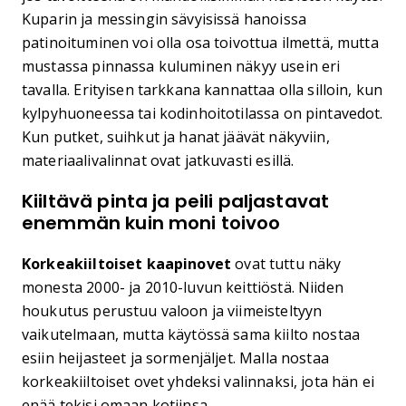
Kuparin ja messingin sävyisissä hanoissa
patinoituminen voi olla osa toivottua ilmettä, mutta
mustassa pinnassa kuluminen näkyy usein eri
tavalla. Erityisen tarkkana kannattaa olla silloin, kun
kylpyhuoneessa tai kodinhoitotilassa on pintavedot.
Kun putket, suihkut ja hanat jäävät näkyviin,
materiaalivalinnat ovat jatkuvasti esillä.
Kiiltävä pinta ja peili paljastavat
enemmän kuin moni toivoo
Korkeakiiltoiset kaapinovet
ovat tuttu näky
monesta 2000- ja 2010-luvun keittiöstä. Niiden
houkutus perustuu valoon ja viimeisteltyyn
vaikutelmaan, mutta käytössä sama kiilto nostaa
esiin heijasteet ja sormenjäljet. Malla nostaa
korkeakiiltoiset ovet yhdeksi valinnaksi, jota hän ei
enää tekisi omaan kotiinsa.