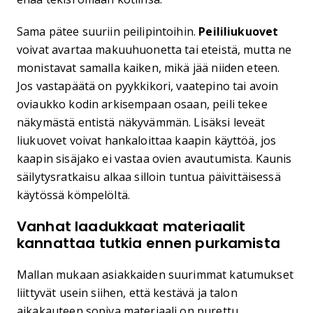
Sama pätee suuriin peilipintoihin.
Peililiukuovet
voivat avartaa makuuhuonetta tai eteistä, mutta ne
monistavat samalla kaiken, mikä jää niiden eteen.
Jos vastapäätä on pyykkikori, vaatepino tai avoin
oviaukko kodin arkisempaan osaan, peili tekee
näkymästä entistä näkyvämmän. Lisäksi leveät
liukuovet voivat hankaloittaa kaapin käyttöä, jos
kaapin sisäjako ei vastaa ovien avautumista. Kaunis
säilytysratkaisu alkaa silloin tuntua päivittäisessä
käytössä kömpelöltä.
Vanhat laadukkaat materiaalit
kannattaa tutkia ennen purkamista
Mallan mukaan asiakkaiden suurimmat katumukset
liittyvät usein siihen, että kestävä ja talon
aikakauteen sopiva materiaali on purettu