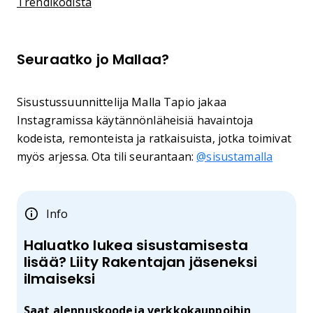
Trendikodista
Seuraatko jo Mallaa?
Sisustussuunnittelija Malla Tapio jakaa
Instagramissa käytännönläheisiä havaintoja
kodeista, remonteista ja ratkaisuista, jotka toimivat
myös arjessa. Ota tili seurantaan:
@sisustamalla
Info
Haluatko lukea sisustamisesta
lisää? Liity Rakentajan jäseneksi
ilmaiseksi
Saat alennuskoodeja verkkokauppoihin,