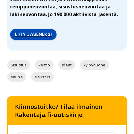
remppaneuvontaa, sisustusneuvontaa ja
lakineuvontaa. Jo 190 000 aktiivista jäsentä.
LIITY JÄSENEKSI
Sisustus
keittiö
ideat
kylpyhuone
sauna
sisustus
Kiinnostuitko? Tilaa ilmainen
Rakentaja.fi-uutiskirje: