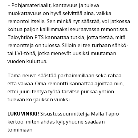
– Pohjamateriaalit, kantavuus ja tuleva
muokattavuus on hyvä selvittää aina, vaikka
remontoi itselle. Sen minkä nyt säästää, voi jatkossa
koitua paljon kalliimmaksi seuraavassa remontissa.
Taloyhtiön PTS kannattaa tutkia, jotta tietää, mitä
remontteja on tulossa. Silloin ei tee turhaan sähkö-
tai LVI-töitä, jotka menevät uusiksi muutaman
vuoden kuluttua.
Tämä neuvo säästää parhaimmillaan sekä rahaa
että vaivaa. Oma remontti kannattaa ajoittaa niin,
ettei juuri tehtyä työtä tarvitse purkaa yhtiön
tulevan korjauksen vuoksi.
LUKUVINKKI!
Sisustussuunnittelija Malla Tapio
kertoo, miten ahdas kylpyhuone saadaan
toimimaan