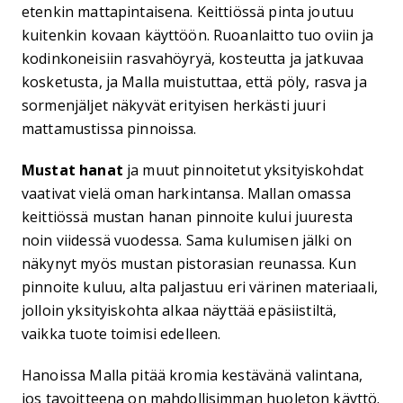
etenkin mattapintaisena. Keittiössä pinta joutuu
kuitenkin kovaan käyttöön. Ruoanlaitto tuo oviin ja
kodinkoneisiin rasvahöyryä, kosteutta ja jatkuvaa
kosketusta, ja Malla muistuttaa, että pöly, rasva ja
sormenjäljet näkyvät erityisen herkästi juuri
mattamustissa pinnoissa.
Mustat hanat
ja muut pinnoitetut yksityiskohdat
vaativat vielä oman harkintansa. Mallan omassa
keittiössä mustan hanan pinnoite kului juuresta
noin viidessä vuodessa. Sama kulumisen jälki on
näkynyt myös mustan pistorasian reunassa. Kun
pinnoite kuluu, alta paljastuu eri värinen materiaali,
jolloin yksityiskohta alkaa näyttää epäsiistiltä,
vaikka tuote toimisi edelleen.
Hanoissa Malla pitää kromia kestävänä valintana,
jos tavoitteena on mahdollisimman huoleton käyttö.