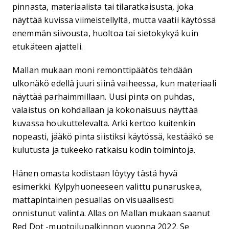
pinnasta, materiaalista tai tilaratkaisusta, joka
näyttää kuvissa viimeistellyltä, mutta vaatii käytössä
enemmän siivousta, huoltoa tai sietokykyä kuin
etukäteen ajatteli.
Mallan mukaan moni remonttipäätös tehdään
ulkonäkö edellä juuri siinä vaiheessa, kun materiaali
näyttää parhaimmillaan. Uusi pinta on puhdas,
valaistus on kohdallaan ja kokonaisuus näyttää
kuvassa houkuttelevalta. Arki kertoo kuitenkin
nopeasti, jääkö pinta siistiksi käytössä, kestääkö se
kulutusta ja tukeeko ratkaisu kodin toimintoja.
Hänen omasta kodistaan löytyy tästä hyvä
esimerkki. Kylpyhuoneeseen valittu punaruskea,
mattapintainen pesuallas on visuaalisesti
onnistunut valinta. Allas on Mallan mukaan saanut
Red Dot -muotoilupalkinnon vuonna 2022. Se