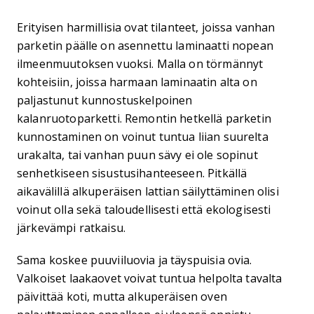
Erityisen harmillisia ovat tilanteet, joissa vanhan
parketin päälle on asennettu laminaatti nopean
ilmeenmuutoksen vuoksi. Malla on törmännyt
kohteisiin, joissa harmaan laminaatin alta on
paljastunut kunnostuskelpoinen
kalanruotoparketti. Remontin hetkellä parketin
kunnostaminen on voinut tuntua liian suurelta
urakalta, tai vanhan puun sävy ei ole sopinut
senhetkiseen sisustusihanteeseen. Pitkällä
aikavälillä alkuperäisen lattian säilyttäminen olisi
voinut olla sekä taloudellisesti että ekologisesti
järkevämpi ratkaisu.
Sama koskee puuviiluovia ja täyspuisia ovia.
Valkoiset laakaovet voivat tuntua helpolta tavalta
päivittää koti, mutta alkuperäisen oven