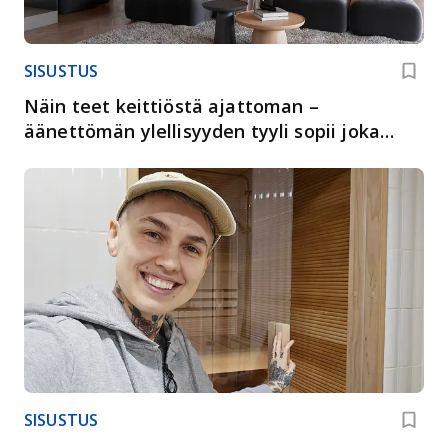
SISUSTUS
Näin teet keittiöstä ajattoman –
äänettömän ylellisyyden tyyli sopii joka
kotiin
SISUSTUS