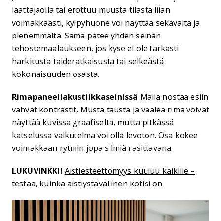
laattajaolla tai erottuu muusta tilasta liian
voimakkaasti, kylpyhuone voi näyttää sekavalta ja
pienemmältä. Sama pätee yhden seinän
tehostemaalaukseen, jos kyse ei ole tarkasti
harkitusta taideratkaisusta tai selkeästä
kokonaisuuden osasta.
Rimapaneeliakustiikkaseinissä
Malla nostaa esiin
vahvat kontrastit. Musta tausta ja vaalea rima voivat
näyttää kuvissa graafiselta, mutta pitkässä
katselussa vaikutelma voi olla levoton. Osa kokee
voimakkaan rytmin jopa silmiä rasittavana.
LUKUVINKKI!
Aistiesteettömyys kuuluu kaikille –
testaa, kuinka aistiystävällinen kotisi on