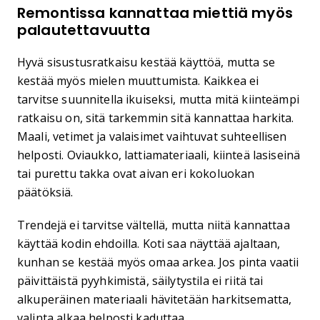
Remontissa kannattaa miettiä myös
palautettavuutta
Hyvä sisustusratkaisu kestää käyttöä, mutta se
kestää myös mielen muuttumista. Kaikkea ei
tarvitse suunnitella ikuiseksi, mutta mitä kiinteämpi
ratkaisu on, sitä tarkemmin sitä kannattaa harkita.
Maali, vetimet ja valaisimet vaihtuvat suhteellisen
helposti. Oviaukko, lattiamateriaali, kiinteä lasiseinä
tai purettu takka ovat aivan eri kokoluokan
päätöksiä.
Trendejä ei tarvitse vältellä, mutta niitä kannattaa
käyttää kodin ehdoilla. Koti saa näyttää ajaltaan,
kunhan se kestää myös omaa arkea. Jos pinta vaatii
päivittäistä pyyhkimistä, säilytystila ei riitä tai
alkuperäinen materiaali hävitetään harkitsematta,
valinta alkaa helposti kaduttaa.