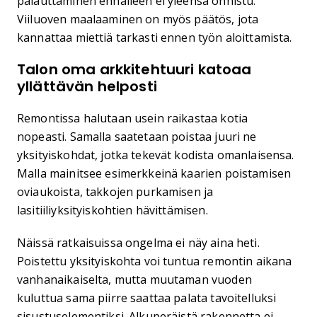
palauttaminen ennalleen ei yleensä onnistu.
Viiluoven maalaaminen on myös päätös, jota
kannattaa miettiä tarkasti ennen työn aloittamista.
Talon oma arkkitehtuuri katoaa
yllättävän helposti
Remontissa halutaan usein raikastaa kotia
nopeasti. Samalla saatetaan poistaa juuri ne
yksityiskohdat, jotka tekevät kodista omanlaisensa.
Malla mainitsee esimerkkeinä kaarien poistamisen
oviaukoista, takkojen purkamisen ja
lasitiiliyksityiskohtien hävittämisen.
Näissä ratkaisuissa ongelma ei näy aina heti.
Poistettu yksityiskohta voi tuntua remontin aikana
vanhanaikaiselta, mutta muutaman vuoden
kuluttua sama piirre saattaa palata tavoitelluksi
sisustuselementiksi. Alkuperäistä rakennetta ei