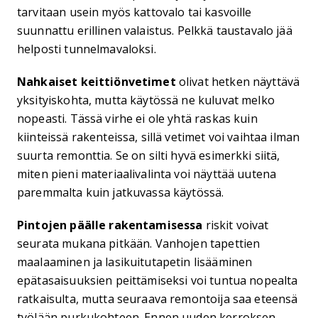
tarvitaan usein myös kattovalo tai kasvoille
suunnattu erillinen valaistus. Pelkkä taustavalo jää
helposti tunnelmavaloksi.
Nahkaiset keittiönvetimet
olivat hetken näyttävä
yksityiskohta, mutta käytössä ne kuluvat melko
nopeasti. Tässä virhe ei ole yhtä raskas kuin
kiinteissä rakenteissa, sillä vetimet voi vaihtaa ilman
suurta remonttia. Se on silti hyvä esimerkki siitä,
miten pieni materiaalivalinta voi näyttää uutena
paremmalta kuin jatkuvassa käytössä.
Pintojen päälle rakentamisessa
riskit voivat
seurata mukana pitkään. Vanhojen tapettien
maalaaminen ja lasikuitutapetin lisääminen
epätasaisuuksien peittämiseksi voi tuntua nopealta
ratkaisulta, mutta seuraava remontoija saa eteensä
työlään purkukohteen. Ennen uuden kerroksen