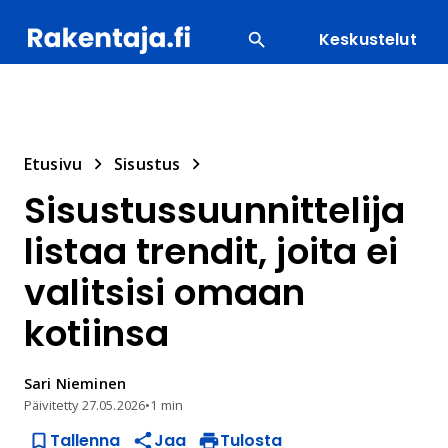
Keskustelut
SUOSITUIMMAT
ENERGIA
LVI
MATERIAALI
Etusivu
Sisustus
Sisustussuunnittelija
listaa trendit, joita ei
valitsisi omaan
kotiinsa
Sari
Nieminen
Päivitetty
27.05.2026
•
1 min
Tallenna
Jaa
Tulosta