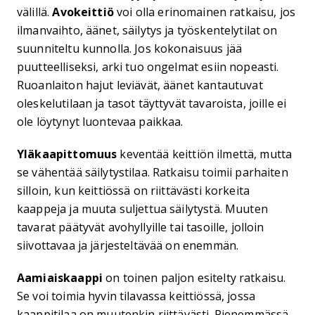
välillä.
Avokeittiö
voi olla erinomainen ratkaisu, jos
ilmanvaihto, äänet, säilytys ja työskentelytilat on
suunniteltu kunnolla. Jos kokonaisuus jää
puutteelliseksi, arki tuo ongelmat esiin nopeasti.
Ruoanlaiton hajut leviävät, äänet kantautuvat
oleskelutilaan ja tasot täyttyvät tavaroista, joille ei
ole löytynyt luontevaa paikkaa.
Yläkaapittomuus
keventää keittiön ilmettä, mutta
se vähentää säilytystilaa. Ratkaisu toimii parhaiten
silloin, kun keittiössä on riittävästi korkeita
kaappeja ja muuta suljettua säilytystä. Muuten
tavarat päätyvät avohyllyille tai tasoille, jolloin
siivottavaa ja järjesteltävää on enemmän.
Aamiaiskaappi
on toinen paljon esitelty ratkaisu.
Se voi toimia hyvin tilavassa keittiössä, jossa
kaappitilaa on muutenkin riittävästi. Pienemmässä