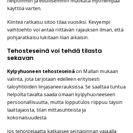
helpommin ja edullisemmin muokata myöhempää
käyttöä varten.
Kiinteä ratkaisu sitoo tilaa vuosiksi. Kevyempi
vaihtoehto voi antaa riittävän rajauksen ilman, että
pohjaratkaisu lukitaan liian aikaisin.
Tehosteseinä voi tehdä tilasta
sekavan
Kylpyhuoneen tehosteseinä
on Mallan mukaan
valinta, jota tarjotaan edelleen erityisesti
taloyhtiöiden linjasaneerauksissa. Se saattaa tuntua
helpolta tavalta saada omaan kylpyhuoneeseen
persoonallisuutta, mutta lopputulos riippuu täysin
laattajaosta, tilan mittasuhteista ja
kokonaisuudesta.
Jos tehostelaatta katkaisee seinäpinnan vajaalla