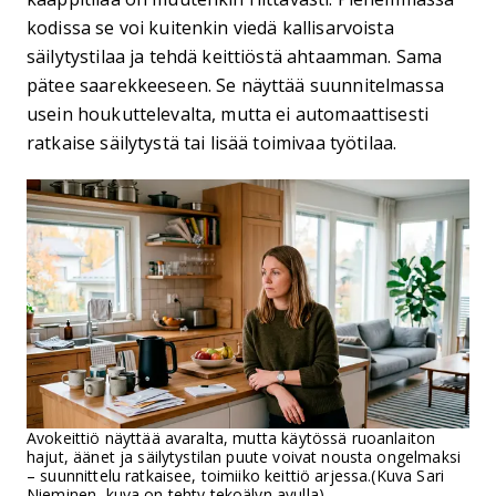
kodissa se voi kuitenkin viedä kallisarvoista
säilytystilaa ja tehdä keittiöstä ahtaamman. Sama
pätee saarekkeeseen. Se näyttää suunnitelmassa
usein houkuttelevalta, mutta ei automaattisesti
ratkaise säilytystä tai lisää toimivaa työtilaa.
Avokeittiö näyttää avaralta, mutta käytössä ruoanlaiton
hajut, äänet ja säilytystilan puute voivat nousta ongelmaksi
– suunnittelu ratkaisee, toimiiko keittiö arjessa.(Kuva Sari
Nieminen, kuva on tehty tekoälyn avulla)