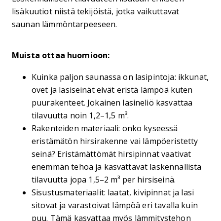
lisäkuutiot niistä tekijöistä, jotka vaikuttavat
saunan lämmöntarpeeseen.
Muista ottaa huomioon:
Kuinka paljon saunassa on lasipintoja: ikkunat,
ovet ja lasiseinät eivät eristä lämpöä kuten
puurakenteet. Jokainen lasineliö kasvattaa
tilavuutta noin 1,2–1,5 m³.
Rakenteiden materiaali: onko kyseessä
eristämätön hirsirakenne vai lämpöeristetty
seinä? Eristämättömät hirsipinnat vaativat
enemmän tehoa ja kasvattavat laskennallista
tilavuutta jopa 1,5–2 m³ per hirsiseinä.
Sisustusmateriaalit: laatat, kivipinnat ja lasi
sitovat ja varastoivat lämpöä eri tavalla kuin
puu. Tämä kasvattaa myös lämmitystehon