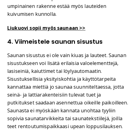
umpinainen rakenne estää myös lauteiden
kuivumisen kunnolla.
Liukuovi sopii myös saunaan >>
4. Viimeistele saunan sisustus
Saunan sisustus ei ole vain kiuas ja lauteet. Saunan
sisustukseen voi lisätä erilaisia valoelementtejä,
lasiseiniä, kaiuttimet tai löylyautomaatin.
Sisustuksellisia yksityiskohtia ja käyttötarpeita
kannattaa miettiä jo saunaa suunniteltaessa, jotta
seinä- ja lattiarakenteisiin tulevat tuet ja
putkitukset saadaan asennettua oikeille paikoilleen.
Saunasta ei myöskään kannata unohtaa tyyliin
sopivia saunatarvikkeita tai saunatekstiilejä, joilla
teet rentoutumispaikkaasi upean loppusilauksen.