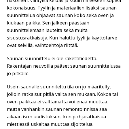
näköinen, viihtyisä keidas ja kodin ilmeeseen sopiva
kokonaisuus. Tyylin ja materiaalien lisäksi saunan
suunnittelua ohjaavat saunan koko sekä oven ja
kiukaan paikka. Sen jälkeen päästään
suunnittelemaan lauteita sekä muita
sisustusratkaisuja. Kun haluttu tyyli ja käyttötarve
ovat selvillä, vaihtoehtoja riittää.
Saunan suunnittelu ei ole rakettitiedettä.
Rakentajan neuvoilla pääset saunan suunnittelussa
jo pitkälle.
Usein saunalle suunniteltu tila on jo määritelty,
jolloin ratkaisut pitää valita sen mukaan. Kokoa tai
oven paikkaa ei välttämättä voi enää muuttaa,
mutta vanhankin saunan remontoinnissa saa
aikaan ison uudistuksen, kun pohjaratkaisua
miettiessä uskaltaa muuttaa sijoittelua.