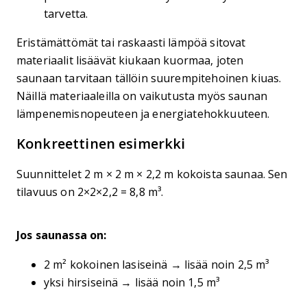
tarvetta.
Eristämättömät tai raskaasti lämpöä sitovat
materiaalit lisäävät kiukaan kuormaa, joten
saunaan tarvitaan tällöin suurempitehoinen kiuas.
Näillä materiaaleilla on vaikutusta myös saunan
lämpenemisnopeuteen ja energiatehokkuuteen.
Konkreettinen esimerkki
Suunnittelet 2 m × 2 m × 2,2 m kokoista saunaa. Sen
tilavuus on 2×2×2,2 = 8,8 m³.
Jos saunassa on:
2 m² kokoinen lasiseinä → lisää noin 2,5 m³
yksi hirsiseinä → lisää noin 1,5 m³