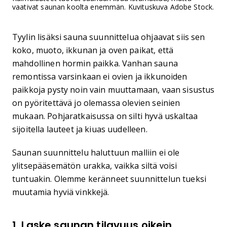
vaativat saunan koolta enemmän. Kuvituskuva Adobe Stock.
Tyylin lisäksi sauna suunnittelua ohjaavat siis sen
koko, muoto, ikkunan ja oven paikat, että
mahdollinen hormin paikka. Vanhan sauna
remontissa varsinkaan ei ovien ja ikkunoiden
paikkoja pysty noin vain muuttamaan, vaan sisustus
on pyöritettävä jo olemassa olevien seinien
mukaan. Pohjaratkaisussa on silti hyvä uskaltaa
sijoitella lauteet ja kiuas uudelleen.
Saunan suunnittelu haluttuun malliin ei ole
ylitsepääsemätön urakka, vaikka siltä voisi
tuntuakin. Olemme keränneet suunnittelun tueksi
muutamia hyviä vinkkejä.
1. Laske saunan tilavuus oikein