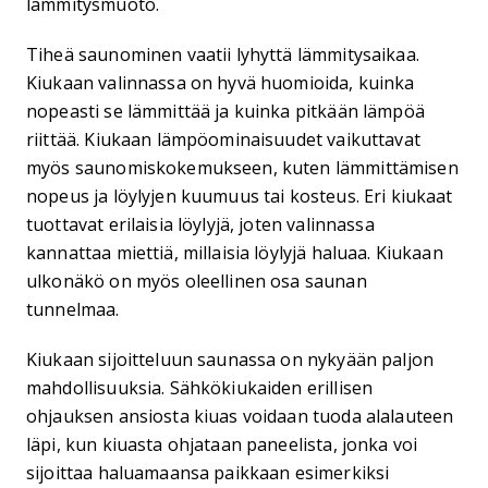
lämmitysmuoto.
Tiheä saunominen vaatii lyhyttä lämmitysaikaa.
Kiukaan valinnassa on hyvä huomioida, kuinka
nopeasti se lämmittää ja kuinka pitkään lämpöä
riittää. Kiukaan lämpöominaisuudet vaikuttavat
myös saunomiskokemukseen, kuten lämmittämisen
nopeus ja löylyjen kuumuus tai kosteus. Eri kiukaat
tuottavat erilaisia löylyjä, joten valinnassa
kannattaa miettiä, millaisia löylyjä haluaa. Kiukaan
ulkonäkö on myös oleellinen osa saunan
tunnelmaa.
Kiukaan sijoitteluun saunassa on nykyään paljon
mahdollisuuksia. Sähkökiukaiden erillisen
ohjauksen ansiosta kiuas voidaan tuoda alalauteen
läpi, kun kiuasta ohjataan paneelista, jonka voi
sijoittaa haluamaansa paikkaan esimerkiksi