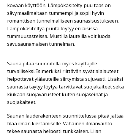
kovaan käyttöön. Lämpökäsitelty puu taas on
sävymaailmaltaan tummempi ja sopii hyvin
romanttisen tunnelmalliseen saunasisustukseen.
Lämpökäsiteltyä puuta löytyy erilaisissa
tummuusasteissa. Mustilla lauteilla voit luoda
savusaunamaisen tunnelman.
Sauna pitää suunnitella myös käyttäjille
turvalliseksi.Esimerkiksi riittävän syvät alalauteet
helpottavat ylälauteille siirtymistä sujuvasti. Lisäksi
saunasta täytyy löytyä tarvittavat suojakaiteet sekä
kiukaan suojavarusteet kuten suojaseinät ja
suojakaiteet.
Saunan lauderakenteen suunnittelussa pitää jättää
tilaa ilman kiertämiselle. Vähäinen ilmanvaihto
tekee saunasta helposti tunkkaisen. Liian