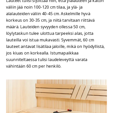
Lauteet tulisi sijoittaa niin, että ylälauteen ja katon
väliin jää noin 100-120 cm tilaa, ja ylä- ja
alalauteiden väliin 40-45 cm. Askelmille hyvä
korkeus on 30-35 cm, ja niitä tarvitaan riittävä
määrä. Lauteiden syvyyden ollessa 50 cm,
löylytaskun tulee ulottua tarpeeksi alas, jotta
lauteilla voi istua mukavasti. Syvemmät, 60 cm
lauteet antavat lisätilaa jaloille, mikä on hyödyllistä,
jos kiuas on korkealla. Istumapaikkaa
suunniteltaessa tulisi laudeleveyttä varata
vähintään 60 cm per henkilö.