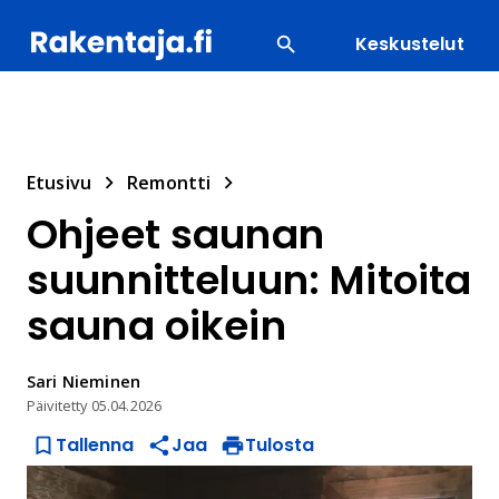
Keskustelut
SUOSITUIMMAT
ENERGIA
LVI
MATERIAALI
Etusivu
Remontti
Ohjeet saunan
suunnitteluun: Mitoita
sauna oikein
Sari
Nieminen
Päivitetty
05.04.2026
Tallenna
Jaa
Tulosta