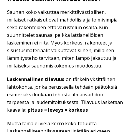
Saunan koko vaikuttaa merkittävästi siihen,
millaiset ratkaisut ovat mahdollisia ja toimivimpia
sekä rakenteiden että varustelun osalta. Kun
suunnittelet saunaa, pelkkä lattianeliöiden
laskeminen ei riitä. Myös korkeus, rakenteet ja
sisustusmateriaalit vaikuttavat siihen, millainen
lämmitysteho tarvitaan, miten lämpö jakautuu ja
millaiseksi saunomiskokemus muodostuu.
Laskennallinen tilavuus
on tärkein yksittäinen
lähtökohta, jonka perusteella tehdään päätöksiä
esimerkiksi kiukaan tehosta, ilmanvaihdon
tarpeesta ja laudemitoituksesta. Tilavuus lasketaan
kaavalla:
pituus × leveys × korkeus
Mutta tämä ei vielä kerro koko totuutta.
Laskennalliseen tilavuuteen lisätään erikseen