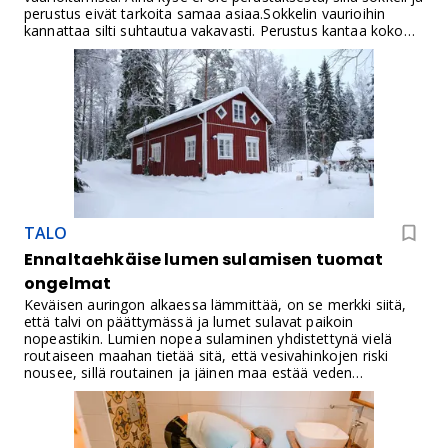
perustus eivät tarkoita samaa asiaa.Sokkelin vaurioihin
kannattaa silti suhtautua vakavasti. Perustus kantaa koko
rakennusta, ja vaurion syy pitää selvittää ennen
paikkaamista, pinnoittamista tai kaivuutöitä. Pieni pintavika
voidaan usein korjata kevyesti, mutta rakennuksen
painuminen, kallistuminen tai liikkuminen vaatii
ammattilaisen arviota.
TALO
Ennaltaehkäise lumen sulamisen tuomat
ongelmat
Keväisen auringon alkaessa lämmittää, on se merkki siitä,
että talvi on päättymässä ja lumet sulavat paikoin
nopeastikin. Lumien nopea sulaminen yhdistettynä vielä
routaiseen maahan tietää sitä, että vesivahinkojen riski
nousee, sillä routainen ja jäinen maa estää veden
imeytymisen. Sulamisvedet kerääntyvät maan pinnalle sekä
perustusten vierustalle, jolloin vesi voi päätyä halkeamien
kautta myös sisälle.Riskin suuruus vaihtelee kuitenkin
merkittävästi rakennuksen iän, perustamistavan, maaperän