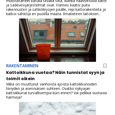
muistuttaneet karulla tavalla siitä, kuinka haavoittuvia katot
ja sadevesijärjestelmät ovat. Hannes kaatoi puita
rakennusten ja sähkölinjojen päälle, repi kattorakenteita ja
katkoi sähköjä eri puolilla maata. Ilmatieteen laitoksen
mukaan myrsky oli vaikutuksiltaan yksi tämän
vuosituhannen pahimmista matalapainemyrskyistä
Suomessa, ja samaan aikaan ilman sähköä oli pahimmillaan
yli 180 000 asiakasta.Kun suurimmat rakenteelliset vauriot
on kartoitettu ja ammattilaiset hoitavat kiireellisimmät
korjaukset, omakotitalon katto ja rännit kannattaa käydä
läpi rauhassa myös pienempien vaurioiden varalta. Myrsky
paljastaa usein kohtia, jotka ovat olleet jo pidempään
heikkoja: löystyneitä ruuveja, ruostuneita saumoja,
halkeilleita läpivientejä ja rännien liitoksia, joista vesi pääsee
väärään paikkaan.
RAKENTAMINEN
Kattoikkuna vuotaa? Näin tunnistat syyn ja
toimit oikein
Mikä on muuttunut vanhoista ajoista kattoikkunoiden
tiiviyden ja asennuksen suhteen. Ovatko nykyajan
kattoikkunat turvallisempia kuin ennen? Vai pelkkiä vuotavia
harmeja?