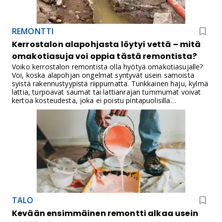
REMONTTI
Kerrostalon alapohjasta löytyi vettä – mitä
omakotiasuja voi oppia tästä remontista?
Voiko kerrostalon remontista olla hyötyä omakotiasujalle?
Voi, koska alapohjan ongelmat syntyvät usein samoista
syistä rakennustyypistä riippumatta. Tunkkainen haju, kylmä
lattia, turpoavat saumat tai lattianrajan tummumat voivat
kertoa kosteudesta, joka ei poistu pintapuolisilla
korjauksilla, jos varsinainen syy jää rakenteisiin.
TALO
Kevään ensimmäinen remontti alkaa usein