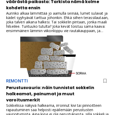
väärästä paikasta: Tarkista nämä kolme
kohdetta ensin
Aurinko alkaa lämmittää jo aamulla seinää, lumet sulavat ja
kädet syyhyävät tarttua johonkin. Ehkä siihen terassilautaan,
joka talven aikana halkesi. Tai sokkelin pintaan, jonka maali
hilseilee. Tuntuuko tutulta? Joka kevät toistuu sama kaava:
ensimmäinen lämmin viikonloppu vie rautakauppaan, ja
kotiin kannetaan maalipurkkeja, terassiöljyä ja
pihalaatoituksia. Pintaremontti tuntuu hyvältä, koska
tuloksen näkee heti, mutta nyt kannattaisi katsoa aivan
muualle kuin pelkkää pintaa.
REMONTTI
Perustusvaurio: näin tunnistat sokkelin
halkeamat, painumat ja muut
varoitusmerkit
Sokkelissa näkyvä halkeama, irronnut kivi tai pinnoitteen
rapautuminen saa helposti epäilemään perustusten
vaurioitumista. Aina kyse ei ole perustuksesta, sillä sokkeli ja