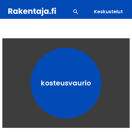
Keskustelut
SUOSITUIMMAT
ENERGIA
LVI
MATERIAALI
kosteusvaurio