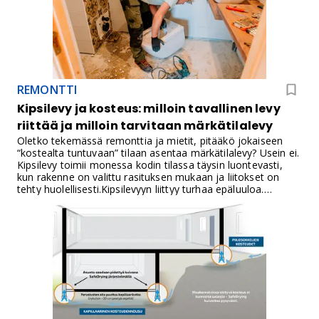
sekä sade- ja salaojajärjestelmien kunnon mukaan. Kaikissa
taloissa sulamisvesi ei aiheuta ongelmia, jos veden ohjaus
on toteutettu oikein.
REMONTTI
Kipsilevy ja kosteus: milloin tavallinen levy
riittää ja milloin tarvitaan märkätilalevy
Oletko tekemässä remonttia ja mietit, pitääkö jokaiseen
“kostealta tuntuvaan” tilaan asentaa märkätilalevy? Usein ei.
Kipsilevy toimii monessa kodin tilassa täysin luontevasti,
kun rakenne on valittu rasituksen mukaan ja liitokset on
tehty huolellisesti.Kipsilevyyn liittyy turhaa epäluuloa.
Ongelmat alkavat yleensä siitä, että vettä pääsee
rakenteeseen saumoista, nurkista ja läpivienneistä. Sama
riski koskee myös muita levyratkaisuja, jos yksityiskohdat
jäävät tekemättä.Kun erotat arjen ilmankosteuden,
roiskeveden ja suoran vesirasituksen, levyn valinta
helpottuu. Samalla tiedät, mitä tehdä, jos levy pääsee
kastumaan ja milloin korjaus onnistuu, joskus yllättävän
pienellä paikalla.