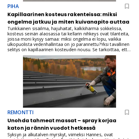
PIHA
Kapillaarinen kosteus rakenteissa: miksi
ongelma jatkuu ja miten kuivanapito auttaa
Tunkkainen sisäilma, hajuhaitat, kalkkihärmä sokkelissa,
kosteus seinän alaosassa tai kellarin nihkeys ovat tilanteita,
joissa moni kysyy samaa: miksi ongelma ei lopu, vaikka
ulkopuolista vedenhallintaa on jo parannettu?Yksi tavallinen
selitys on kapillaarinen kosteuden nousu. Se tarkoittaa, että
vesi imeytyy maaperästä huokoisiin rakennusmateriaaleihin,
kuten betoniin, tiileen ja harkkoihin, ja etenee rakenteissa
pysty- ja vaakasuunnassa. Vanhemmissa rakennuksissa
riskitaso kasvaa, jos perustukset on tehty kalliolle,
perusmaan tai hienojakoisen maa-aineksen varaan ilman
toimivaa kapillaarikatkoa.
REMONTTI
Unohda tahmeat massat – spray korjaa
katon ja rännin vuodot hetkessä
Syksyn ja alkutalven myrskyt, viimeksi Hannes, ovat