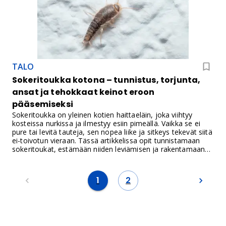
TALO
Sokeritoukka kotona – tunnistus, torjunta,
ansat ja tehokkaat keinot eroon
pääsemiseksi
Sokeritoukka on yleinen kotien haittaeläin, joka viihtyy
kosteissa nurkissa ja ilmestyy esiin pimeällä. Vaikka se ei
pure tai levitä tauteja, sen nopea liike ja sitkeys tekevät siitä
ei-toivotun vieraan. Tässä artikkelissa opit tunnistamaan
sokeritoukat, estämään niiden leviämisen ja rakentamaan
tehokkaita ansoja kotona.
1
2