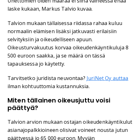
Unettomien öiden määrää ei siinä vaiheessa enää
laske kukaan, Markus Talvio kuvaa.
Talvion mukaan tällaisessa riidassa rahaa kuluu
normaalin elämisen lisäksi jatkuvasti erilaisiin
selvityksiin ja oikeudelliseen apuun.
Oikeusturvakuutus korvaa oikeudenkäyntikuluja 8
500 euroon saakka, ja se määrä on tässä
tapauksessa jo käytetty.
Tarvitsetko juridista neuvontaa?
JuriNet Oy auttaa
ilman kohtuuttomia kustannuksia.
Miten tällainen oikeusjuttu voisi
päättyä?
Talvion arvion mukaan ostajan oikeudenkäyntikulut
asianajopalkkioineen olisivat voineet nousta jutun
päättyessä jo 65 000 euroon. Myyjän