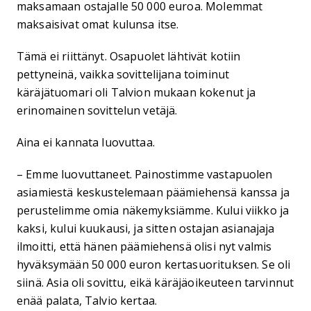
maksamaan ostajalle 50 000 euroa. Molemmat
maksaisivat omat kulunsa itse.
Tämä ei riittänyt. Osapuolet lähtivät kotiin
pettyneinä, vaikka sovittelijana toiminut
käräjätuomari oli Talvion mukaan kokenut ja
erinomainen sovittelun vetäjä.
Aina ei kannata luovuttaa.
– Emme luovuttaneet. Painostimme vastapuolen
asiamiestä keskustelemaan päämiehensä kanssa ja
perustelimme omia näkemyksiämme. Kului viikko ja
kaksi, kului kuukausi, ja sitten ostajan asianajaja
ilmoitti, että hänen päämiehensä olisi nyt valmis
hyväksymään 50 000 euron kertasuorituksen. Se oli
siinä. Asia oli sovittu, eikä käräjäoikeuteen tarvinnut
enää palata, Talvio kertaa.