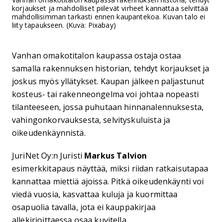
korjaukset ja mahdolliset piilevät virheet kannattaa selvittää
mahdollisimman tarkasti ennen kaupantekoa. Kuvan talo ei
liity tapaukseen. (Kuva: Pixabay)
Vanhan omakotitalon kaupassa ostaja ostaa
samalla rakennuksen historian, tehdyt korjaukset ja
joskus myös yllätykset. Kaupan jälkeen paljastunut
kosteus- tai rakenneongelma voi johtaa nopeasti
tilanteeseen, jossa puhutaan hinnanalennuksesta,
vahingonkorvauksesta, selvityskuluista ja
oikeudenkäynnistä.
JuriNet Oy:n Juristi
Markus Talvion
esimerkkitapaus näyttää, miksi riidan ratkaisutapaa
kannattaa miettiä ajoissa. Pitkä oikeudenkäynti voi
viedä vuosia, kasvattaa kuluja ja kuormittaa
osapuolia tavalla, jota ei kauppakirjaa
allekirjoittaessa osaa kuvitella.