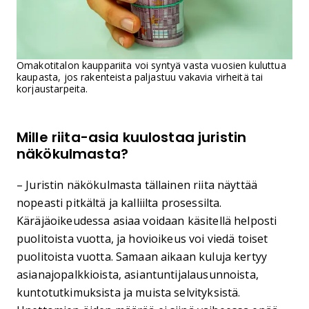
Omakotitalon kauppariita voi syntyä vasta vuosien kuluttua
kaupasta, jos rakenteista paljastuu vakavia virheitä tai
korjaustarpeita.
Mille riita-asia kuulostaa juristin
näkökulmasta?
– Juristin näkökulmasta tällainen riita näyttää
nopeasti pitkältä ja kalliilta prosessilta.
Käräjäoikeudessa asiaa voidaan käsitellä helposti
puolitoista vuotta, ja hovioikeus voi viedä toiset
puolitoista vuotta. Samaan aikaan kuluja kertyy
asianajopalkkioista, asiantuntijalausunnoista,
kuntotutkimuksista ja muista selvityksistä.