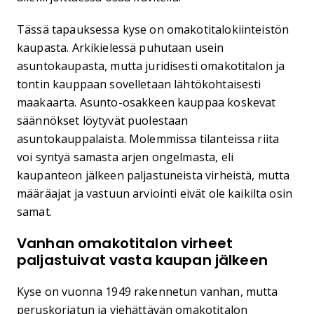
Tässä tapauksessa kyse on omakotitalokiinteistön
kaupasta. Arkikielessä puhutaan usein
asuntokaupasta, mutta juridisesti omakotitalon ja
tontin kauppaan sovelletaan lähtökohtaisesti
maakaarta. Asunto-osakkeen kauppaa koskevat
säännökset löytyvät puolestaan
asuntokauppalaista. Molemmissa tilanteissa riita
voi syntyä samasta arjen ongelmasta, eli
kaupanteon jälkeen paljastuneista virheistä, mutta
määräajat ja vastuun arviointi eivät ole kaikilta osin
samat.
Vanhan omakotitalon virheet
paljastuivat vasta kaupan jälkeen
Kyse on vuonna 1949 rakennetun vanhan, mutta
peruskorjatun ja viehättävän omakotitalon