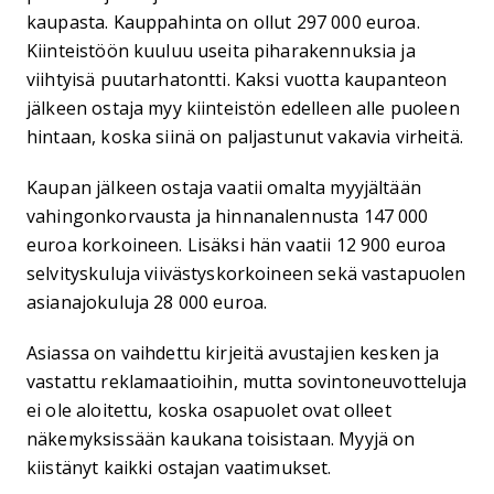
kaupasta. Kauppahinta on ollut 297 000 euroa.
Kiinteistöön kuuluu useita piharakennuksia ja
viihtyisä puutarhatontti. Kaksi vuotta kaupanteon
jälkeen ostaja myy kiinteistön edelleen alle puoleen
hintaan, koska siinä on paljastunut vakavia virheitä.
Kaupan jälkeen ostaja vaatii omalta myyjältään
vahingonkorvausta ja hinnanalennusta 147 000
euroa korkoineen. Lisäksi hän vaatii 12 900 euroa
selvityskuluja viivästyskorkoineen sekä vastapuolen
asianajokuluja 28 000 euroa.
Asiassa on vaihdettu kirjeitä avustajien kesken ja
vastattu reklamaatioihin, mutta sovintoneuvotteluja
ei ole aloitettu, koska osapuolet ovat olleet
näkemyksissään kaukana toisistaan. Myyjä on
kiistänyt kaikki ostajan vaatimukset.