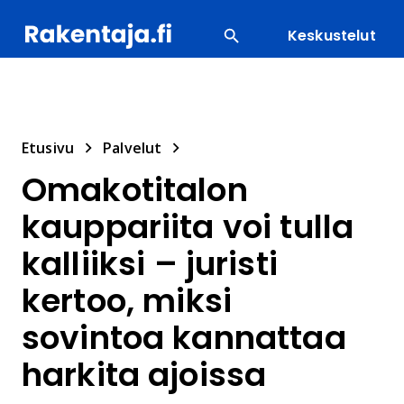
Keskustelut
SUOSITUIMMAT
ENERGIA
LVI
MATERIAALI
Etusivu
Palvelut
Omakotitalon
kauppariita voi tulla
kalliiksi – juristi
kertoo, miksi
sovintoa kannattaa
harkita ajoissa