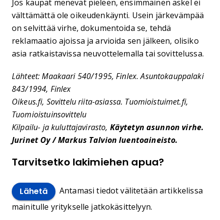
Jos kaupat menevät pieleen, ensimmäinen askel ei
välttämättä ole oikeudenkäynti. Usein järkevämpää
on selvittää virhe, dokumentoida se, tehdä
reklamaatio ajoissa ja arvioida sen jälkeen, olisiko
asia ratkaistavissa neuvottelemalla tai sovittelussa.
Lähteet: Maakaari 540/1995, Finlex. Asuntokauppalaki
843/1994, Finlex
Oikeus.fi, Sovittelu riita-asiassa. Tuomioistuimet.fi,
Tuomioistuinsovittelu
Kilpailu- ja kuluttajavirasto,
Käytetyn asunnon virhe.
Jurinet Oy / Markus Talvion luentoaineisto.
Tarvitsetko lakimiehen apua?
Antamasi tiedot välitetään artikkelissa
Lähetä
mainitulle yritykselle jatkokäsittelyyn.