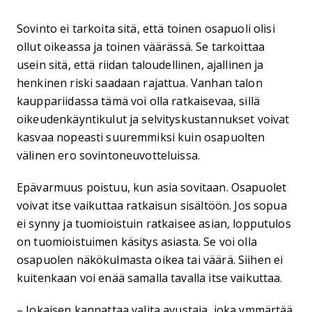
Sovinto ei tarkoita sitä, että toinen osapuoli olisi
ollut oikeassa ja toinen väärässä. Se tarkoittaa
usein sitä, että riidan taloudellinen, ajallinen ja
henkinen riski saadaan rajattua. Vanhan talon
kauppariidassa tämä voi olla ratkaisevaa, sillä
oikeudenkäyntikulut ja selvityskustannukset voivat
kasvaa nopeasti suuremmiksi kuin osapuolten
välinen ero sovintoneuvotteluissa.
Epävarmuus poistuu, kun asia sovitaan. Osapuolet
voivat itse vaikuttaa ratkaisun sisältöön. Jos sopua
ei synny ja tuomioistuin ratkaisee asian, lopputulos
on tuomioistuimen käsitys asiasta. Se voi olla
osapuolen näkökulmasta oikea tai väärä. Siihen ei
kuitenkaan voi enää samalla tavalla itse vaikuttaa.
– Jokaisen kannattaa valita avustaja, joka ymmärtää