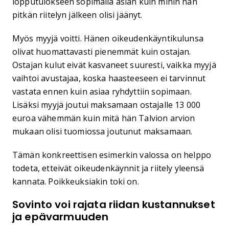
lopputulokseen sopimalla asian kuin mihin hän
pitkän riitelyn jälkeen olisi jäänyt.
Myös myyjä voitti. Hänen oikeudenkäyntikulunsa
olivat huomattavasti pienemmät kuin ostajan.
Ostajan kulut eivät kasvaneet suuresti, vaikka myyjä
vaihtoi avustajaa, koska haasteeseen ei tarvinnut
vastata ennen kuin asiaa ryhdyttiin sopimaan.
Lisäksi myyjä joutui maksamaan ostajalle 13 000
euroa vähemmän kuin mitä hän Talvion arvion
mukaan olisi tuomiossa joutunut maksamaan.
Tämän konkreettisen esimerkin valossa on helppo
todeta, etteivät oikeudenkäynnit ja riitely yleensä
kannata. Poikkeuksiakin toki on.
Sovinto voi rajata riidan kustannukset
ja epävarmuuden