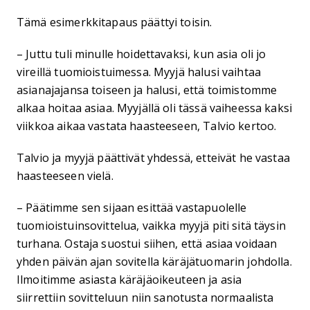
Tämä esimerkkitapaus päättyi toisin.
– Juttu tuli minulle hoidettavaksi, kun asia oli jo
vireillä tuomioistuimessa. Myyjä halusi vaihtaa
asianajajansa toiseen ja halusi, että toimistomme
alkaa hoitaa asiaa. Myyjällä oli tässä vaiheessa kaksi
viikkoa aikaa vastata haasteeseen, Talvio kertoo.
Talvio ja myyjä päättivät yhdessä, etteivät he vastaa
haasteeseen vielä.
– Päätimme sen sijaan esittää vastapuolelle
tuomioistuinsovittelua, vaikka myyjä piti sitä täysin
turhana. Ostaja suostui siihen, että asiaa voidaan
yhden päivän ajan sovitella käräjätuomarin johdolla.
Ilmoitimme asiasta käräjäoikeuteen ja asia
siirrettiin sovitteluun niin sanotusta normaalista