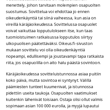
menettely, johon tarvitaan molempien osapuolten
suostumus. Sovittelua voi ehdottaa jo ennen
oikeudenkäyntiä tai siinä vaiheessa, kun asia on
vireillä käräjäoikeudessa. Sovittelussa osapuolet
voivat vaikuttaa lopputulokseen itse, kun taas
tuomioistuimen ratkaisussa lopputulos siirtyy
ulkopuolisen päätettäväksi. Oikeus.fi-sivuston
mukaan sovittelu voi olla oikeudenkäyntiä
nopeampi, edullisempi ja joustavampi tapa ratkaista
riita, jos osapuolilla on aito halu päästä sovintoon.
Käräjäoikeudessa sovitteluistunnossa asiaa puitiin
koko päivä, mutta sovintoa ei syntynyt. Välillä
päämiesten tunteet kuumenivat, ja istunnossa
pidettiin useita taukoja. Osapuolten vaatimukset
kuitenkin lähenivät toisiaan. Ostaja olisi ollut valmis
sopimaan asian 100 000 eurolla, ja myyjä lupautui