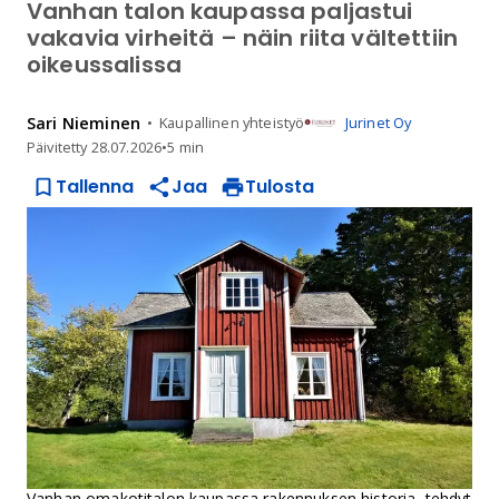
Vanhan talon kaupassa paljastui
vakavia virheitä – näin riita vältettiin
oikeussalissa
Sari
Nieminen
Kaupallinen yhteistyö
Jurinet Oy
Päivitetty
28.07.2026
•
5 min
Tallenna
Jaa
Tulosta
Vanhan omakotitalon kaupassa rakennuksen historia, tehdyt