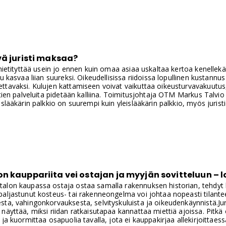
vä juristi maksaa?
 mietityttää usein jo ennen kuin omaa asiaa uskaltaa kertoa kenelle
ku kasvaa liian suureksi. Oikeudellisissa riidoissa lopullinen kustann
tavaksi. Kulujen kattamiseen voivat vaikuttaa oikeusturvavakuutus,
tien palveluita pidetään kalliina. Toimitusjohtaja OTM Markus Talvio J
islääkärin palkkio on suurempi kuin yleislääkärin palkkio, myös jurist
i suurimman osan päämiesten palkkiosta maksaa joku muu kuin asia
 olekaan kallis?
n kauppariita vei ostajan ja myyjän sovitteluun – 
alon kaupassa ostaja ostaa samalla rakennuksen historian, tehdyt k
paljastunut kosteus- tai rakenneongelma voi johtaa nopeasti tilant
ta, vahingonkorvauksesta, selvityskuluista ja oikeudenkäynnistä.Jur
näyttää, miksi riidan ratkaisutapaa kannattaa miettiä ajoissa. Pitkä
ja kuormittaa osapuolia tavalla, jota ei kauppakirjaa allekirjoittaess