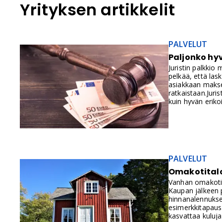
Yrityksen artikkelit
PALVELUT
Paljonko hy
Juristin palkkio
pelkää, että las
asiakkaan makset
ratkaistaan.Juris
kuin hyvän eriko
Loppujen lopuks
Eikö hyvä juristi
PALVELUT
Omakotitalo
Vanhan omakotit
Kaupan jälkeen 
hinnanalennukses
esimerkkitapaus 
kasvattaa kuluja 