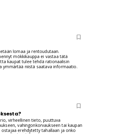
ietetään lomaa ja rentoudutaan.
 mennyt mökkikauppa ei vastaa tätä
tta kaupat tulee tehdä rationaalisin
 ja ymmärtää niistä saatava informaatio.
toksesta?
o, virheellinen tieto, puuttuva
nnukseen, vahingonkorvaukseen tai kaupan
o ostajaa erehdytetty tahallaan ja onko