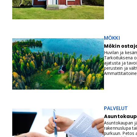
MÖKKI
Mökin ostaja
Huvilan ja kesäm
Tarkoituksena on
ajatusta ja tavo
perustein ja väl
Ammattitaitoinen
PALVELUT
Asuntokaupan
Asuntokaupan jäl
rakennuslupa ta
purkuun. Petos a