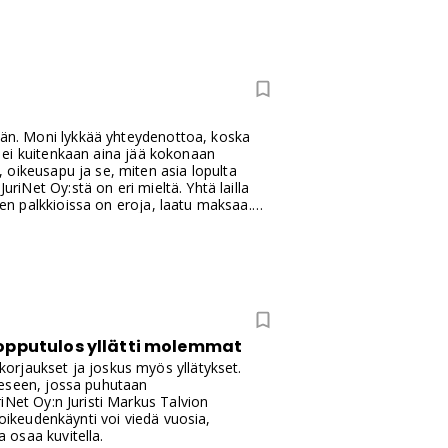
kään. Moni lykkää yhteydenottoa, koska
us ei kuitenkaan aina jää kokonaan
 oikeusapu ja se, miten asia lopulta
uriNet Oy:stä on eri mieltä. Yhtä lailla
ien palkkioissa on eroja, laatu maksaa.
kas itse. Miten tämä on mahdollista?
lopputulos yllätti molemmat
orjaukset ja joskus myös yllätykset.
eeseen, jossa puhutaan
iNet Oy:n Juristi Markus Talvion
 oikeudenkäynti voi viedä vuosia,
a osaa kuvitella.