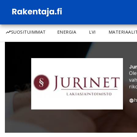
SUOSITUIMMAT
ENERGIA
LVI
MATERIAALI
Jur
Ole
vah
rik
h