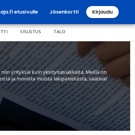
ja.fi etusivulle
Jäsenkortti
Kirjaudu
TTI
SISUSTUS
TALO
iin yrityksiä kuin yksityisasiakkaita. Meillä on
tä ja monista muista lakipalveluista, vaativat