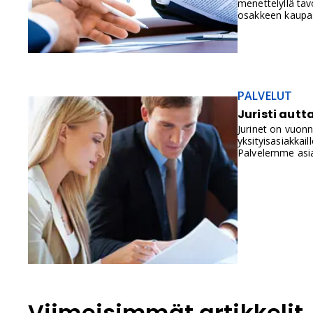
menettelyllä tavo
osakkeen kaupass
maakaarta. Peto
erehdytetään ta
PALVELUT
Juristi autt
Jurinet on vuonn
yksityisasiakkai
Palvelemme asia
Viimeisimmät artikkelit