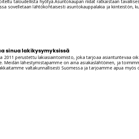
iteltu taloudellista hyötyä.Asuntokaupan riidat ratkaistaan tavallisesti
a sovelletaan lähtökohtaisesti asuntokauppalakia ja kiinteistön, k
s arvioidaan rikoslain perusteella. Rikoslain mukaan petoksessa on 
i erehdystä käytetään hyväksi oikeudettoman taloudellisen hyödyn s
aa sinua lakikysymyksissä
a 2011 perustettu lakiasiaintoimisto, joka tarjoaa asiantuntevaa oik
lle. Meidän lähestymistapamme on aina asiakaslähtöinen, ja toimimm
kkaitamme valtakunnallisesti Suomessa ja tarjoamme apua myös oi