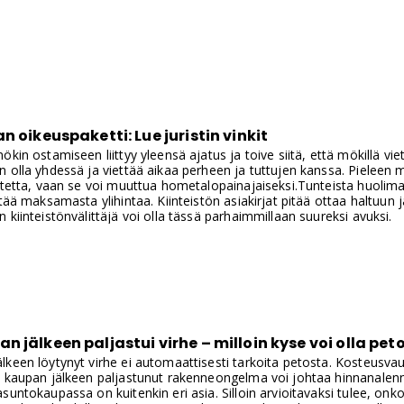
n oikeuspaketti: Lue juristin vinkit
ökin ostamiseen liittyy yleensä ajatus ja toive siitä, että mökillä v
 olla yhdessä ja viettää aikaa perheen ja tuttujen kanssa. Pieleen
itetta, vaan se voi muuttua hometalopainajaiseksi.Tunteista huolima
ttää maksamasta ylihintaa. Kiinteistön asiakirjat pitää ottaa haltuun
 kiinteistönvälittäjä voi olla tässä parhaimmillaan suureksi avuksi.
 jälkeen paljastui virhe – milloin kyse voi olla pe
keen löytynyt virhe ei automaattisesti tarkoita petosta. Kosteusvauri
i kaupan jälkeen paljastunut rakenneongelma voi johtaa hinnanale
suntokaupassa on kuitenkin eri asia. Silloin arvioitavaksi tulee, onk