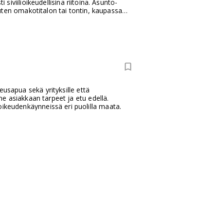
 siviilioikeudellisina riitoina. Asunto-
uten omakotitalon tai tontin, kaupassa
kyse menettelystä, jossa toinen
aamiseksi tai vahingon aiheuttamiseksi.
eusapua sekä yrityksille että
e asiakkaan tarpeet ja etu edellä.
keudenkäynneissä eri puolilla maata.