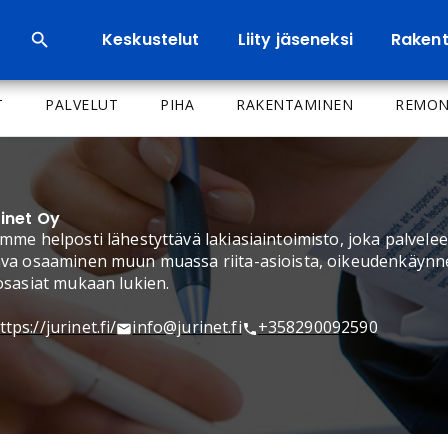
Keskustelut
Liity jäseneksi
Rakenta
T
PALVELUT
PIHA
RAKENTAMINEN
REMON
inet Oy
mme helposti lähestyttävä lakiasiaintoimisto, joka palvelee n
va osaaminen muun muassa riita-asioista, oikeudenkäynneis
osasiat mukaan lukien.
ttps://jurinet.fi/
info@jurinet.fi
+358290092590