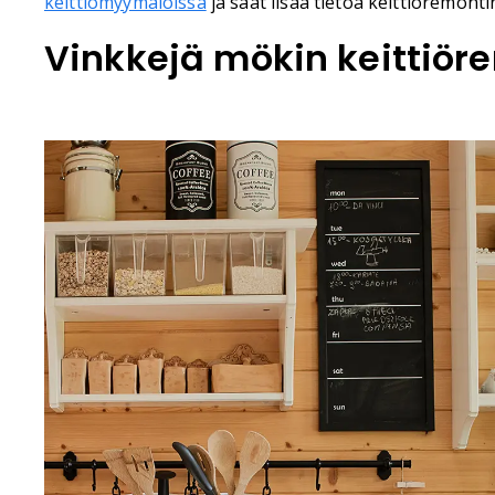
keittiömyymälöissä
ja saat lisää tietoa keittiöremonti
Vinkkejä mökin keittiör