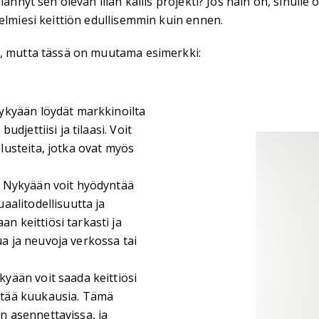
ännyt sen olevan liian kallis projekti? Jos näin on, sinulle 
elmiesi keittiön edullisemmin kuin ennen.
a, mutta tässä on muutama esimerkki:
kyään löydät markkinoilta
udjettiisi ja tilaasi. Voit
alusteita, jotka ovat myös
Nykyään voit hyödyntää
uaalitodellisuutta ja
n keittiösi tarkasti ja
ua ja neuvoja verkossa tai
yään voit saada keittiösi
estää kuukausia. Tämä
in asennettavissa, ja