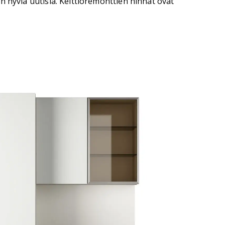
on hyviä uutisia. Keittiöremonttien hinnat ovat