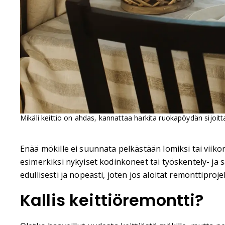
Mikäli keittiö on ahdas, kannattaa harkita ruokapöydän sijoitta
Enää mökille ei suunnata pelkästään lomiksi tai viiko
esimerkiksi nykyiset kodinkoneet tai työskentely- ja s
edullisesti ja nopeasti, joten jos aloitat remonttiproj
Kallis keittiöremontti?