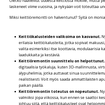
Oletko haaveillut uudesta keittiöstä mökille, mutta pel
laskeneet viime vuosina, ja nykyään voit toteuttaa un
Miksi keittiöremontti on halventunut? Syitä on moni
Keittiökalusteiden valikoima on kasvanut.
Ny
erilaisia keittiökalusteita, jotka sopivat makuusi, b
valita esimerkiksi itse koottavia, modulaarisia k
laadukkaita ja kestäviä.
Keittiöremontin suunnittelu on helpottunut.
digitaalisia työkaluja, kuten 3D-mallinnusta, virt
älypuhelimia, jotka auttavat sinua suunnittelemaa
realistisesti. Voit myös saada ammattilaisten ap
paikan päällä.
Keittiöremontin toteutus on nopeutunut.
Nyk
valmiiksi jopa viikossa, kun ennen se saattoi k
johtuu siitä, että keittiökalusteet ovat helpomm