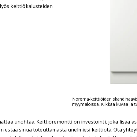
yös keittiökalusteiden
Norema-keittiöiden skandinaavise
myymälöissä. Klikkaa kuvaa ja tar
nattaa unohtaa. Keittiöremontti on investointi, joka lisää 
en estää sinua toteuttamasta unelmiesi keittiötä. Ota yhtey