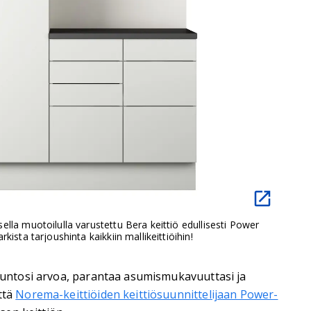
lla muotoilulla varustettu Bera keittiö edullisesti Power
kista tarjoushinta kaikkiin mallikeittiöihin!
asuntosi arvoa, parantaa asumismukavuuttasi ja
ttä
Norema-keittiöiden keittiösuunnittelijaan Power-