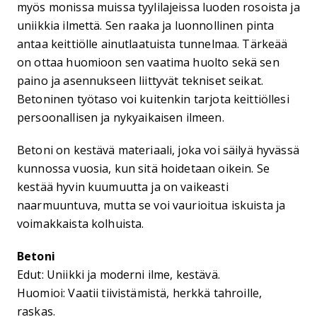
myös monissa muissa tyylilajeissa luoden rosoista ja
uniikkia ilmettä. Sen raaka ja luonnollinen pinta
antaa keittiölle ainutlaatuista tunnelmaa. Tärkeää
on ottaa huomioon sen vaatima huolto sekä sen
paino ja asennukseen liittyvät tekniset seikat.
Betoninen työtaso voi kuitenkin tarjota keittiöllesi
persoonallisen ja nykyaikaisen ilmeen.
Betoni on kestävä materiaali, joka voi säilyä hyvässä
kunnossa vuosia, kun sitä hoidetaan oikein. Se
kestää hyvin kuumuutta ja on vaikeasti
naarmuuntuva, mutta se voi vaurioitua iskuista ja
voimakkaista kolhuista.
Betoni
Edut: Uniikki ja moderni ilme, kestävä.
Huomioi: Vaatii tiivistämistä, herkkä tahroille,
raskas.