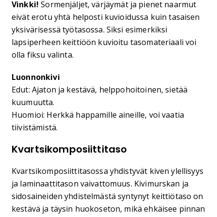
Vinkki!
Sormenjäljet, värjäymät ja pienet naarmut
eivät erotu yhtä helposti kuvioidussa kuin tasaisen
yksivärisessä työtasossa. Siksi esimerkiksi
lapsiperheen keittiöön kuvioitu tasomateriaali voi
olla fiksu valinta.
Luonnonkivi
Edut: Ajaton ja kestävä, helppohoitoinen, sietää
kuumuutta.
Huomioi: Herkkä happamille aineille, voi vaatia
tiivistämistä.
Kvartsikomposiittitaso
Kvartsikomposiittitasossa yhdistyvät kiven ylellisyys
ja laminaattitason vaivattomuus. Kivimurskan ja
sidosaineiden yhdistelmästä syntynyt keittiötaso on
kestävä ja täysin huokoseton, mikä ehkäisee pinnan