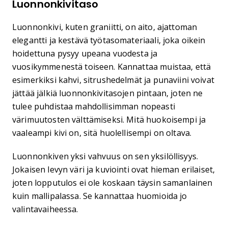
Luonnonkivitaso
Luonnonkivi, kuten graniitti, on aito, ajattoman
elegantti ja kestävä työtasomateriaali, joka oikein
hoidettuna pysyy upeana vuodesta ja
vuosikymmenestä toiseen. Kannattaa muistaa, että
esimerkiksi kahvi, sitrushedelmät ja punaviini voivat
jättää jälkiä luonnonkivitasojen pintaan, joten ne
tulee puhdistaa mahdollisimman nopeasti
värimuutosten välttämiseksi. Mitä huokoisempi ja
vaaleampi kivi on, sitä huolellisempi on oltava.
Luonnonkiven yksi vahvuus on sen yksilöllisyys.
Jokaisen levyn väri ja kuviointi ovat hieman erilaiset,
joten lopputulos ei ole koskaan täysin samanlainen
kuin mallipalassa. Se kannattaa huomioida jo
valintavaiheessa.