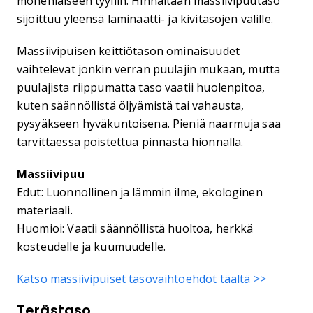
monenlaiseen tyyliin. Hinnaltaan massiivipuutaso
sijoittuu yleensä laminaatti- ja kivitasojen välille.
Massiivipuisen keittiötason ominaisuudet
vaihtelevat jonkin verran puulajin mukaan, mutta
puulajista riippumatta taso vaatii huolenpitoa,
kuten säännöllistä öljyämistä tai vahausta,
pysyäkseen hyväkuntoisena. Pieniä naarmuja saa
tarvittaessa poistettua pinnasta hionnalla.
Massiivipuu
Edut: Luonnollinen ja lämmin ilme, ekologinen
materiaali.
Huomioi: Vaatii säännöllistä huoltoa, herkkä
kosteudelle ja kuumuudelle.
Katso massiivipuiset tasovaihtoehdot täältä >>
Terästaso