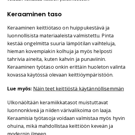
Keraaminen taso
Keraaminen keittiötaso on huippukestävä ja
luonnollisista materiaaleista valmistettu. Pinta
kestää ongelmitta suuria lämpötilan vaihteluja,
hieman kovempiakin kolhuja ja myös helposti
tahrivia aineita, kuten kahvin ja punaviinin.
Keraaminen työtaso onkin erittäin huoleton valinta
kovassa käytössä olevaan keittiöympäristöön.
Lue myös:
Näin teet keittiöstä käytännöllisemmän
Ulkonäöltään keramiikkatasot muistuttavat
luonnonkiveä ja niiden värivalikoima on laaja.
Keraamisia työtasoja voidaan valmistaa myös hyvin
ohuina, mikä mahdollistaa keittiöön keveän ja
modernin ilmeen.