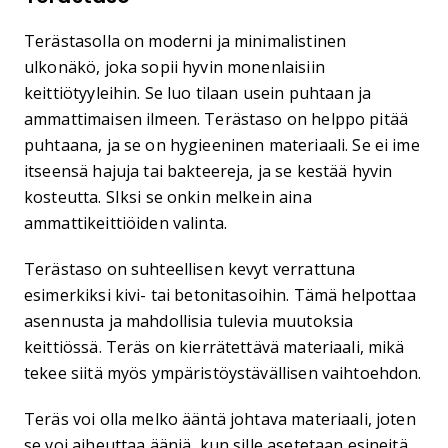
Terästasolla on moderni ja minimalistinen
ulkonäkö, joka sopii hyvin monenlaisiin
keittiötyyleihin. Se luo tilaan usein puhtaan ja
ammattimaisen ilmeen. Terästaso on helppo pitää
puhtaana, ja se on hygieeninen materiaali. Se ei ime
itseensä hajuja tai bakteereja, ja se kestää hyvin
kosteutta. SIksi se onkin melkein aina
ammattikeittiöiden valinta.
Terästaso on suhteellisen kevyt verrattuna
esimerkiksi kivi- tai betonitasoihin. Tämä helpottaa
asennusta ja mahdollisia tulevia muutoksia
keittiössä. Teräs on kierrätettävä materiaali, mikä
tekee siitä myös ympäristöystävällisen vaihtoehdon.
Teräs voi olla melko ääntä johtava materiaali, joten
se voi aiheuttaa ääniä, kun sille asetetaan esineitä