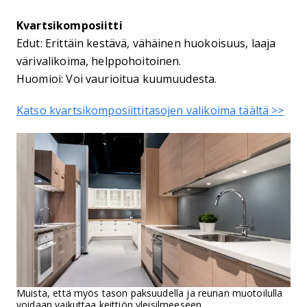
Kvartsikomposiitti
Edut: Erittäin kestävä, vähäinen huokoisuus, laaja
värivalikoima, helppohoitoinen.
Huomioi: Voi vaurioitua kuumuudesta.
Katso kvartsikomposiittitasojen valikoima täältä >>
Muista, että myös tason paksuudella ja reunan muotoilulla
voidaan vaikuttaa keittiön yleisilmeeseen.