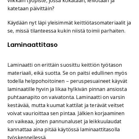
vilkkain työpiste, jossa kokataan, leivotaan ja
katetaan päivittäin?
Käydään nyt läpi yleisimmät keittiötasomateriaalit ja
se, missä tilanteessa kukin niistä toimii parhaiten.
Laminaattitaso
Laminaatti on erittäin suosittu keittiön työtason
materiaali, eikä suotta. Se on paitsi edullinen myös
todella helppohoitoinen – peruspesuaineet käyvät
laminaatille hyvin ja likaa hylkivän pinnan ansiosta
puhtaanapito on vaivatonta. Laminaatti on varsin
kestävää, mutta kuumat kattilat ja terävät veitset
voivat vaurioittaa sen pintaa. Jälkien korjaaminen
on vaikeaa, joten pannunaluset ja leikkuulaudat
kannattaa aina pitää käytössä laminaattitasolla
työskennellessä.