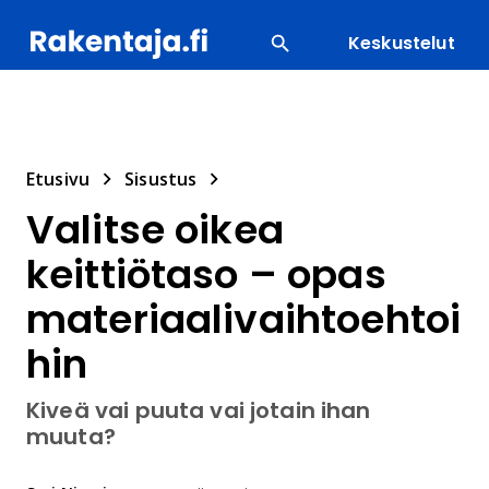
Keskustelut
SUOSITUIMMAT
ENERGIA
LVI
MATERIAALI
Etusivu
Sisustus
Valitse oikea
keittiötaso – opas
materiaalivaihtoehtoi
hin
Kiveä vai puuta vai jotain ihan
muuta?