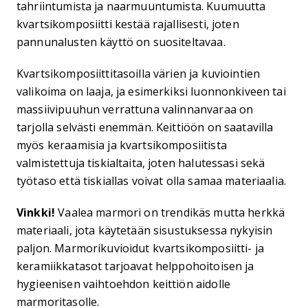
tahriintumista ja naarmuuntumista. Kuumuutta
kvartsikomposiitti kestää rajallisesti, joten
pannunalusten käyttö on suositeltavaa.
Kvartsikomposiittitasoilla värien ja kuviointien
valikoima on laaja, ja esimerkiksi luonnonkiveen tai
massiivipuuhun verrattuna valinnanvaraa on
tarjolla selvästi enemmän. Keittiöön on saatavilla
myös keraamisia ja kvartsikomposiitista
valmistettuja tiskialtaita, joten halutessasi sekä
työtaso että tiskiallas voivat olla samaa materiaalia.
Vinkki!
Vaalea marmori on trendikäs mutta herkkä
materiaali, jota käytetään sisustuksessa nykyisin
paljon. Marmorikuvioidut kvartsikomposiitti- ja
keramiikkatasot tarjoavat helppohoitoisen ja
hygieenisen vaihtoehdon keittiön aidolle
marmoritasolle.