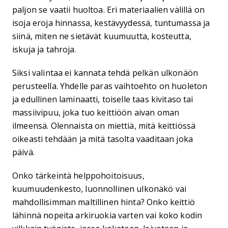
paljon se vaatii huoltoa. Eri materiaalien välillä on
isoja eroja hinnassa, kestävyydessä, tuntumassa ja
siinä, miten ne sietävät kuumuutta, kosteutta,
iskuja ja tahroja.
Siksi valintaa ei kannata tehdä pelkän ulkonäön
perusteella. Yhdelle paras vaihtoehto on huoleton
ja edullinen laminaatti, toiselle taas kivitaso tai
massiivipuu, joka tuo keittiöön aivan oman
ilmeensä. Olennaista on miettiä, mitä keittiössä
oikeasti tehdään ja mitä tasolta vaaditaan joka
päivä.
Onko tärkeintä helppohoitoisuus,
kuumuudenkesto, luonnollinen ulkonäkö vai
mahdollisimman maltillinen hinta? Onko keittiö
lähinnä nopeita arkiruokia varten vai koko kodin