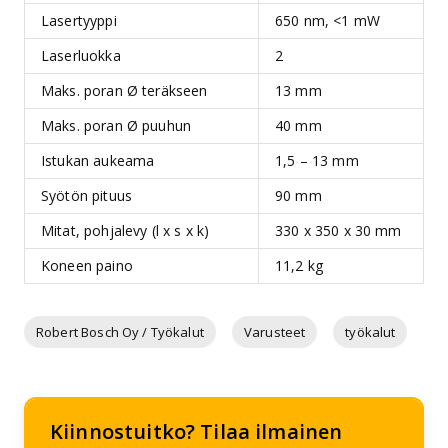
Lasertyyppi
650 nm, <1 mW
Laserluokka
2
Maks. poran Ø teräkseen
13 mm
Maks. poran Ø puuhun
40 mm
Istukan aukeama
1,5 – 13 mm
Syötön pituus
90 mm
Mitat, pohjalevy (l x s x k)
330 x 350 x 30 mm
Koneen paino
11,2 kg
Robert Bosch Oy / Työkalut
Varusteet
työkalut
Kiinnostuitko? Tilaa ilmainen