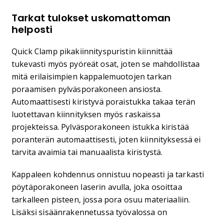
Tarkat tulokset uskomattoman
helposti
Quick Clamp pikakiinnityspuristin kiinnittää
tukevasti myös pyöreät osat, joten se mahdollistaa
mitä erilaisimpien kappalemuotojen tarkan
poraamisen pylväsporakoneen ansiosta.
Automaattisesti kiristyvä poraistukka takaa terän
luotettavan kiinnityksen myös raskaissa
projekteissa. Pylväsporakoneen istukka kiristää
poranterän automaattisesti, joten kiinnityksessä ei
tarvita avaimia tai manuaalista kiristystä.
Kappaleen kohdennus onnistuu nopeasti ja tarkasti
pöytäporakoneen laserin avulla, joka osoittaa
tarkalleen pisteen, jossa pora osuu materiaaliin.
Lisäksi sisäänrakennetussa työvalossa on