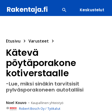
Keskustelut
SUOSITUIMMAT
ENERGIA
LVI
MATERIAALI
Etusivu
Varusteet
Kätevä
pöytäporakone
kotiverstaalle
-Lue, miksi sinäkin tarvitsisit
pylväsporakoneen autotalliisi
Noel
Kouvo
Kaupallinen yhteistyö
Robert Bosch Oy / Työkalut