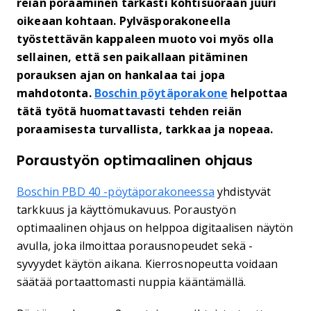
reiän poraaminen tarkasti kohtisuoraan juuri
oikeaan kohtaan. Pylväsporakoneella
työstettävän kappaleen muoto voi myös olla
sellainen, että sen paikallaan pitäminen
porauksen ajan on hankalaa tai jopa
mahdotonta.
Boschin pöytäporakone
helpottaa
tätä työtä huomattavasti tehden reiän
poraamisesta turvallista, tarkkaa ja nopeaa.
Poraustyön optimaalinen ohjaus
Boschin PBD 40 -pöytäporakoneessa
yhdistyvät
tarkkuus ja käyttömukavuus. Poraustyön
optimaalinen ohjaus on helppoa digitaalisen näytön
avulla, joka ilmoittaa porausnopeudet sekä -
syvyydet käytön aikana. Kierrosnopeutta voidaan
säätää portaattomasti nuppia kääntämällä.