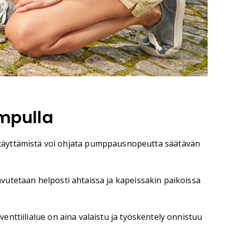
mpulla
 täyttämistä voi ohjata pumppausnopeutta säätävän
aavutetaan helposti ahtaissa ja kapeissakin paikoissa
venttiilialue on aina valaistu ja työskentely onnistuu