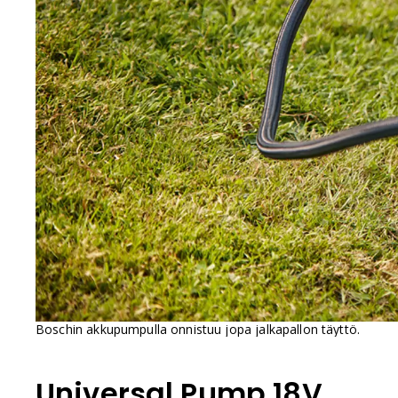
Boschin akkupumpulla onnistuu jopa jalkapallon täyttö.
Universal Pump 18V