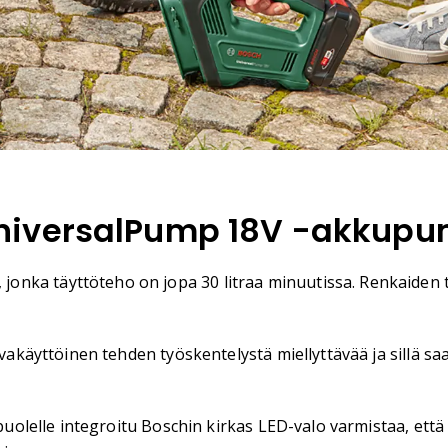
niversalPump 18V -akkupu
onka täyttöteho on jopa 30 litraa minuutissa. Renkaiden
avakäyttöinen tehden työskentelystä miellyttävää ja sillä s
puolelle integroitu Boschin kirkas LED-valo varmistaa, että 