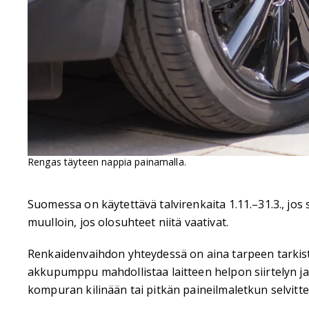
Rengas täyteen nappia painamalla.
Suomessa on käytettävä talvirenkaita 1.11.–31.3., jos 
muulloin, jos olosuhteet niitä vaativat.
Renkaidenvaihdon yhteydessä on aina tarpeen tarkis
akkupumppu mahdollistaa laitteen helpon siirtelyn j
kompuran kilinään tai pitkän paineilmaletkun selv