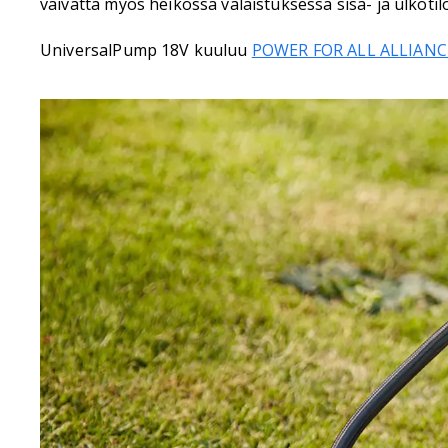
vaivatta myös heikossa valaistuksessa sisä- ja ulkotilo
UniversalPump 18V kuuluu
POWER FOR ALL ALLIANC