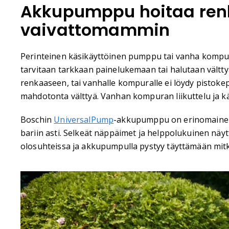
Akkupumppu hoitaa renk
vaivattomammin
Perinteinen käsikäyttöinen pumppu tai vanha kompura 
tarvitaan tarkkaan painelukemaan tai halutaan vältty
renkaaseen, tai vanhalle kompuralle ei löydy pistoke
mahdotonta välttyä. Vanhan kompuran liikuttelu ja kä
Boschin
UniversalPump
-akkupumppu on erinomainen ra
bariin asti. Selkeät näppäimet ja helppolukuinen näy
olosuhteissa ja akkupumpulla pystyy täyttämään mitkä