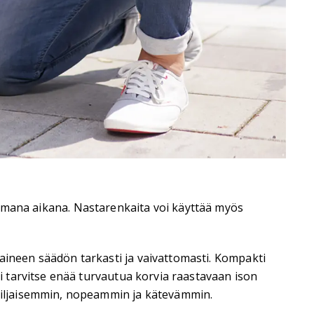
a samana aikana. Nastarenkaita voi käyttää myös
neen säädön tarkasti ja vaivattomasti. Kompakti
 tarvitse enää turvautua korvia raastavaan ison
hiljaisemmin, nopeammin ja kätevämmin.