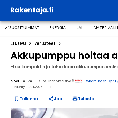
SUOSITUIMMAT
ENERGIA
LVI
MATERIAALI
Etusivu
Varusteet
Akkupumppu hoitaa au
-Lue kompaktin ja tehokkaan akkupumpun omina
Noel
Kouvo
Kaupallinen yhteistyö
Robert Bosch Oy / T
Päivitetty
10.04.2026
•
1 min
Tallenna
Jaa
Tulosta