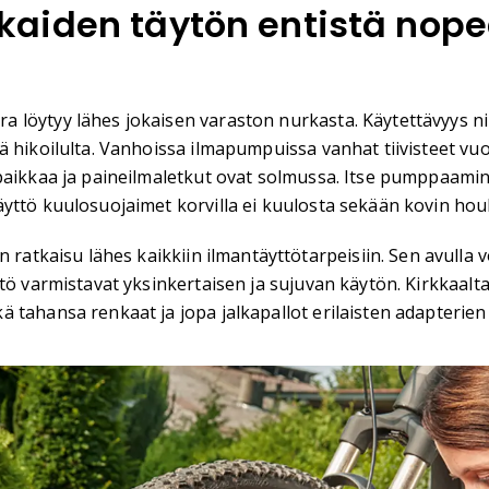
aiden täytön entistä nop
löytyy lähes jokaisen varaston nurkasta. Käytettävyys niis
ä hikoilulta. Vanhoissa ilmapumpuissa vanhat tiivisteet vu
paikkaa ja paineilmaletkut ovat solmussa. Itse pumppaamine
yttö kuulosuojaimet korvilla ei kuulosta sekään kovin houk
tkaisu lähes kaikkiin ilmantäyttötarpeisiin. Sen avulla v
ttö varmistavat yksinkertaisen ja sujuvan käytön. Kirkkaalt
 tahansa renkaat ja jopa jalkapallot erilaisten adapterien