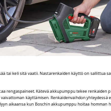
sää tai keli sitä vaatii. Nastarenkaiden käyttö on sallittu
taa rengaspaineet. Kätevä akkupumppu tekee renkaiden pai
a vaivattoman käyttämisen. Renkaidenvaihdon yhteydessä ei
ittelyyn aikaansa kun Boschin akkupumppu hoitaa homman 