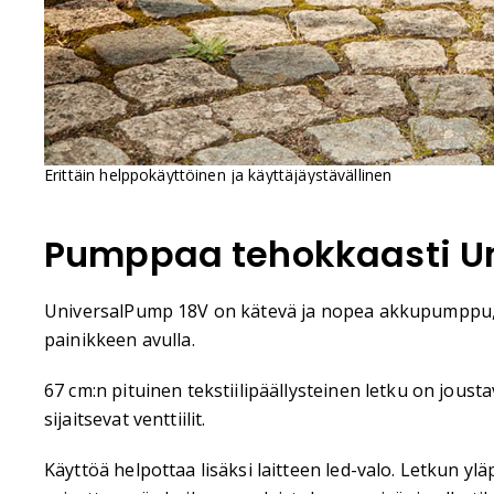
Erittäin helppokäyttöinen ja käyttäjäystävällinen
Pumppaa tehokkaasti U
UniversalPump 18V on kätevä ja nopea akkupumppu, j
painikkeen avulla.
67 cm:n pituinen tekstiilipäällysteinen letku on joust
sijaitsevat venttiilit.
Käyttöä helpottaa lisäksi laitteen led-valo. Letkun ylä