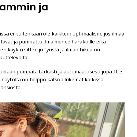
eammin ja
sä ei kuitenkaan ole kaikkein optimaalisin, jos ilmaa
otavat ja pumpattu ilma menee harakoille eikä
n käykin sitten jo työstä ja ilman hikeä on
uttelevalta.
oidaan pumpata tarkasti ja automaattisesti jopa 10.3
a näytöltä on helppo katsoa lukemat kaikissa
 ansiosta.