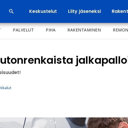
Keskustelut
Liity jäseneksi
Rakenta
T
PALVELUT
PIHA
RAKENTAMINEN
REMON
tonrenkaista jalkapallo
isuudet!
yökalut