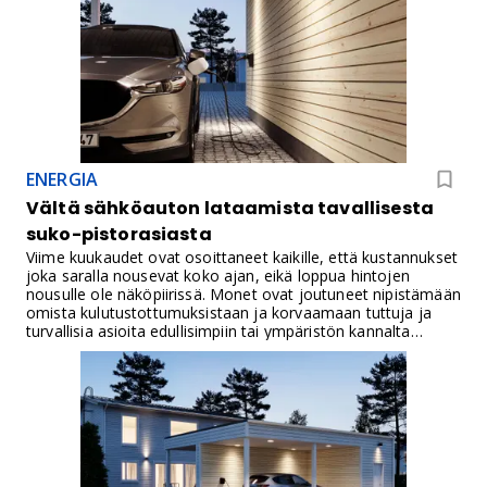
kaikkein helpointa.Myös loma-asunnoille on moni
asennuttanut latausaseman. Koti ja auto ovat yleensä
suomalaisten suurimmat investoinnit, joten turvallisuus
kannattaa huomioida latausta kotiin miettiessä.
Sähköpalojen ja -vikojen välttämiseksi kannattaa panostaa
laadukkaaseen latausasemaan sekä sen ammattimaiseen
asennukseen.
ENERGIA
Vältä sähköauton lataamista tavallisesta
suko-pistorasiasta
Viime kuukaudet ovat osoittaneet kaikille, että kustannukset
joka saralla nousevat koko ajan, eikä loppua hintojen
nousulle ole näköpiirissä. Monet ovat joutuneet nipistämään
omista kulutustottumuksistaan ja korvaamaan tuttuja ja
turvallisia asioita edullisimpiin tai ympäristön kannalta
järkevimpiin ratkaisuihin. Muun muassa polttoaineiden
hintojen nousu on lisännyt kiinnostusta erityisesti
sähköautoihin. Sähköautojen kanta kasvaa koko ajan,
samoin latausverkon, mutta tässä vaiheessa kaikille
sähköautoille ei riitä julkisia latauspaikkoja nimeksikään.
Ladattavia sähköautoja on Suomessa jo noin 100 000
kappaletta, joten kotilatauslaitteiden tarve on merkittävä.