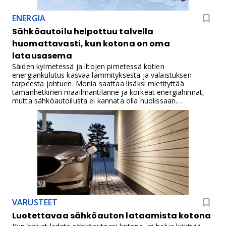
ENERGIA
Sähköautoilu helpottuu talvella
huomattavasti, kun kotona on oma
latausasema
Säiden kylmetessä ja iltojen pimetessä kotien
energiankulutus kasvaa lämmityksestä ja valaistuksen
tarpeesta johtuen. Monia saattaa lisäksi mietityttää
tämänhetkinen maailmantilanne ja korkeat energiahinnat,
mutta sähköautoilusta ei kannata olla huolissaan.
Sähköautoa ladataan pääsääntöisesti yöllä, jolloin
kiinteistön muu kulutus on pienimmillään ja lataus on
mahdollista ajoittaa edullisimmille tunneille. Turvallisinta
lataaminen on siihen suunnitellulla laitteella.
VARUSTEET
Luotettavaa sähköauton lataamista kotona