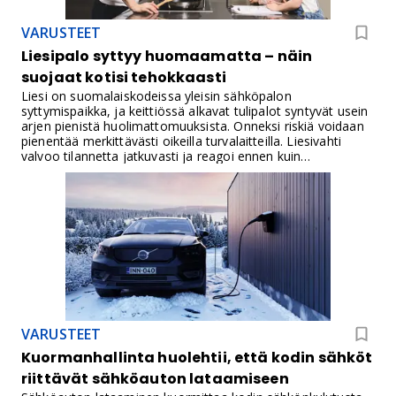
VARUSTEET
Liesipalo syttyy huomaamatta – näin
suojaat kotisi tehokkaasti
Liesi on suomalaiskodeissa yleisin sähköpalon
syttymispaikka, ja keittiössä alkavat tulipalot syntyvät usein
arjen pienistä huolimattomuuksista. Onneksi riskiä voidaan
pienentää merkittävästi oikeilla turvalaitteilla. Liesivahti
valvoo tilannetta jatkuvasti ja reagoi ennen kuin
vaaratilanne ehtii kehittyä paloksi.
VARUSTEET
Kuormanhallinta huolehtii, että kodin sähköt
riittävät sähköauton lataamiseen