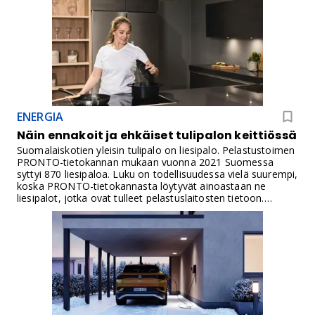
ENERGIA
Näin ennakoit ja ehkäiset tulipalon keittiössä
Suomalaiskotien yleisin tulipalo on liesipalo. Pelastustoimen
PRONTO-tietokannan mukaan vuonna 2021 Suomessa
syttyi 870 liesipaloa. Luku on todellisuudessa vielä suurempi,
koska PRONTO-tietokannasta löytyvät ainoastaan ne
liesipalot, jotka ovat tulleet pelastuslaitosten tietoon.
Näiden ilmoitettujen liesipalomäärien päälle voi laskea vielä
ne palot, jotka asukas on itse saanut sammutettua.
Esimerkiksi Yhdysvalloissa määrän on arvioitu olevan peräti
27 raportoimatonta paloa yhtä raportoitua kohden.