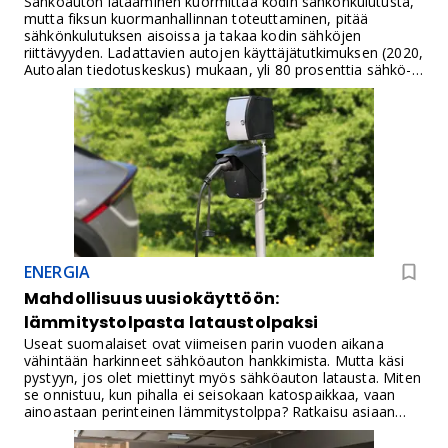
Sähköauton lataaminen kuormittaa kodin sähkönkulutusta,
mutta fiksun kuormanhallinnan toteuttaminen, pitää
sähkönkulutuksen aisoissa ja takaa kodin sähköjen
riittävyyden. Ladattavien autojen käyttäjätutkimuksen (2020,
Autoalan tiedotuskeskus) mukaan, yli 80 prosenttia sähkö-
ja hybridiautojen omistajista lataa autoaan kotona
vähintään kerran viikossa. Kuormanhallinta varmistaa, ettei
sähköauton lataus pimennä vahingossa koko taloa.
ENERGIA
Mahdollisuus uusiokäyttöön:
lämmitystolpasta lataustolpaksi
Useat suomalaiset ovat viimeisen parin vuoden aikana
vähintään harkinneet sähköauton hankkimista. Mutta käsi
pystyyn, jos olet miettinyt myös sähköauton latausta. Miten
se onnistuu, kun pihalla ei seisokaan katospaikkaa, vaan
ainoastaan perinteinen lämmitystolppa? Ratkaisu asiaan
tulee tässä.