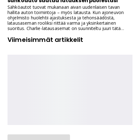
sähköauto säätää latauksen puolestasi
Sähköautot tuovat mukanaan aivan uudenlaisen tavan
hallita auton toimintoja – myös latausta. Kun ajoneuvon
ohjelmisto huolehtii ajastuksesta ja tehonsäädöstä,
latausaseman rooliksi riittää varma ja yksinkertainen
suoritus. Charlie-latausasemat on suunniteltu juuri tätä
varten: älykäs auto ei tarvitse älykästä asemaa.
Viimeisimmät artikkelit