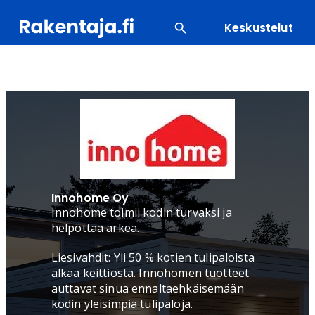
Keskustelut
SUOSITUIMMAT
ENERGIA
LVI
MATERIAALI
Innohome Oy
Innohome toimii kodin turvaksi ja
helpottaa arkea.
Liesivahdit: Yli 50 % kotien tulipaloista
alkaa keittiöstä. Innohomen tuotteet
auttavat sinua ennaltaehkäisemään
kodin yleisimpiä tulipaloja.