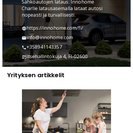
Sähköautojen lataus: Innohome
Charlie latausasemalla lataat autosi
nopeasti ja turvallisesti.
https://innohome.com/fi/
info@innohome.com
+358941143357
Itsehallintokuja 4, FI-02600
Yrityksen artikkelit