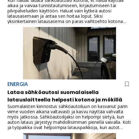
Kun haluat ladata sähköautoasi kotona, et halua käyttää
aikaa ja vaivaa tunnistautumiseen, kirjautumiseen tai
pilvipalveluiden käyttöön. Haluat vain kytkeä autosi
latausasemaan ja antaa sen hoitaa loput. Siksi
yksinkertainen latausasema on paras vaihtoehto kotona
lataamiseen. Se ei vaadi mitään ylimääräisiä toimintoja tai
laitteita, vaan toimii aina kun auton latauskaapeli on siihen
kiinnitettynä.
ENERGIA
Lataa sähköautosi suomalaisella
latauslaitteella helposti kotona ja mökillä
Suomalaisten kiinnostus sähköautoiluun on kasvanut parin
viime vuoden aikana valtavasti ja kasvu näyttää vahvalta
myös jatkossa. Sähköautoilijaksi on helpompi siirtyä, kun
auton lataus järjestyy mahdollisimman pienellä vaivalla. Koti
ja työpaikka ovat helpoimpia latauspaikkoja, kun autot
seisovat paikoillaan useampia tunteja putkeen.
Pientaloasujille latauksen järjestäminen kotona on yleensä