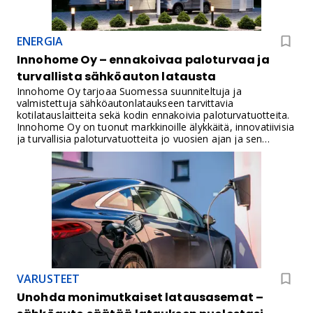
ENERGIA
Innohome Oy – ennakoivaa paloturvaa ja
turvallista sähköauton latausta
Innohome Oy tarjoaa Suomessa suunniteltuja ja
valmistettuja sähköautonlataukseen tarvittavia
kotilatauslaitteita sekä kodin ennakoivia paloturvatuotteita.
Innohome Oy on tuonut markkinoille älykkäitä, innovatiivisia
ja turvallisia paloturvatuotteita jo vuosien ajan ja sen
jälleenmyyntiketju kattaa koko Suomen. Innohomen
liesivahdit ja SSA ovat nykyaikaisinta paloturvatekniikkaa,
joilla voidaan ennaltaehkäistä suuri osa kotien tulipaloista,
kuten liesipalot ja sähkölaitepalot.
VARUSTEET
Unohda monimutkaiset latausasemat –