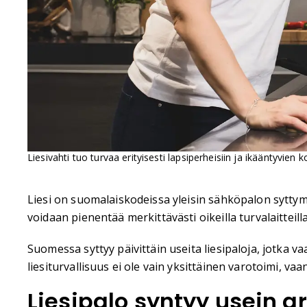
Liesivahti tuo turvaa erityisesti lapsiperheisiin ja ikääntyvien k
Liesi on suomalaiskodeissa yleisin sähköpalon syttymi
voidaan pienentää merkittävästi oikeilla turvalaitteill
Suomessa syttyy päivittäin useita liesipaloja, jotka vaa
liesiturvallisuus ei ole vain yksittäinen varotoimi, va
Liesipalo syntyy usein a