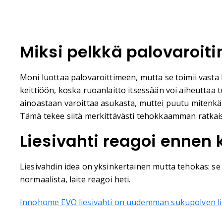
Miksi pelkkä palovaroitin
Moni luottaa palovaroittimeen, mutta se toimii vasta h
keittiöön, koska ruoanlaitto itsessään voi aiheuttaa t
ainoastaan varoittaa asukasta, muttei puutu mitenkää
Tämä tekee siitä merkittävästi tehokkaamman ratkais
Liesivahti reagoi ennen
Liesivahdin idea on yksinkertainen mutta tehokas: se 
normaalista, laite reagoi heti.
Innohome EVO liesivahti on uudemman sukupolven li