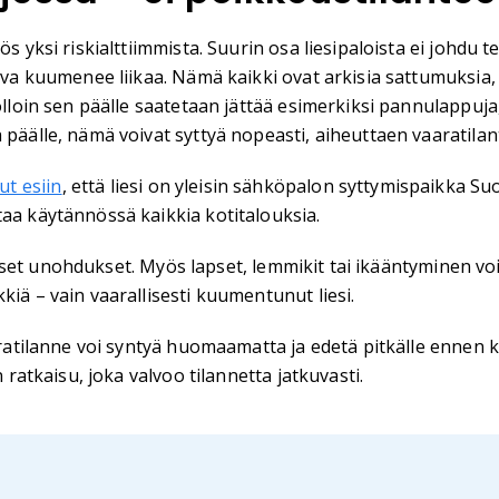
 yksi riskialttiimmista. Suurin osa liesipaloista ei johdu tekn
rasva kuumenee liikaa. Nämä kaikki ovat arkisia sattumuksi
olloin sen päälle saatetaan jättää esimerkiksi pannulappuja,
 päälle, nämä voivat syttyä nopeasti, aiheuttaen vaaratilan
t esiin
, että liesi on yleisin sähköpalon syttymispaikka Su
taa käytännössä kaikkia kotitalouksia.
lliset unohdukset. Myös lapset, lemmikit tai ikääntyminen voi
kiä – vain vaarallisesti kuumentunut liesi.
aaratilanne voi syntyä huomaamatta ja edetä pitkälle ennen 
 ratkaisu, joka valvoo tilannetta jatkuvasti.