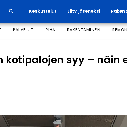
Keskustelut
Liity jäseneksi
Rakenta
T
PALVELUT
PIHA
RAKENTAMINEN
REMON
n kotipalojen syy – näin 