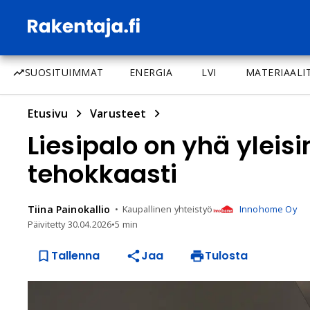
SUOSITUIMMAT
ENERGIA
LVI
MATERIAALI
Etusivu
Varusteet
Liesipalo on yhä yleisi
tehokkaasti
Tiina
Painokallio
Kaupallinen yhteistyö
Innohome Oy
Päivitetty
30.04.2026
•
5 min
Tallenna
Jaa
Tulosta