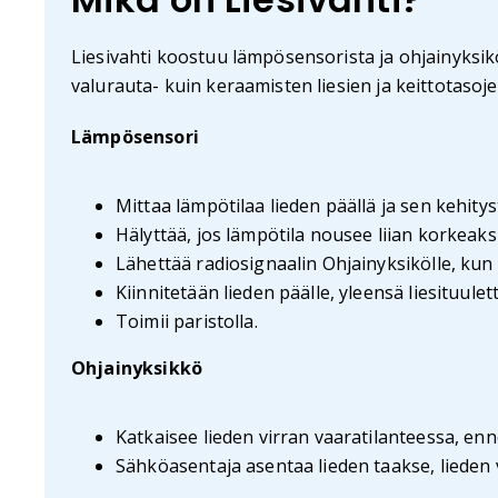
Liesivahti koostuu lämpösensorista ja ohjainyksikö
valurauta- kuin keraamisten liesien ja keittotasoj
Lämpösensori
Mittaa lämpötilaa lieden päällä ja sen kehitys
Hälyttää, jos lämpötila nousee liian korkeaksi
Lähettää radiosignaalin Ohjainyksikölle, kun
Kiinnitetään lieden päälle, yleensä liesituul
Toimii paristolla.
Ohjainyksikkö
Katkaisee lieden virran vaaratilanteessa, enne
Sähköasentaja asentaa lieden taakse, lieden 