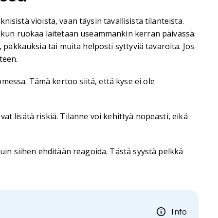
isistä vioista, vaan täysin tavallisista tilanteista.
a, kun ruokaa laitetaan useammankin kerran päivässä.
 pakkauksia tai muita helposti syttyviä tavaroita. Jos
teen.
omessa. Tämä kertoo siitä, että kyse ei ole
vat lisätä riskiä. Tilanne voi kehittyä nopeasti, eikä
kuin siihen ehditään reagoida. Tästä syystä pelkkä
Info