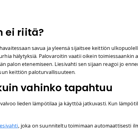
 ei riitä?
avaitessaan savua ja yleensä sijaitsee keittiön ulkopuolell
urhia hälytyksiä. Palovaroitin vaatii oikein toimiessaankin a
n palon etenemiseen. Liesivahti sen sijaan reagoi jo ennen
un keittiön paloturvallisuuteen.
 kuin vahinko tapahtuu
valvoo lieden lämpötilaa ja käyttöä jatkuvasti. Kun lämpöti
esivahti
, joka on suunniteltu toimimaan automaattisesti ilm