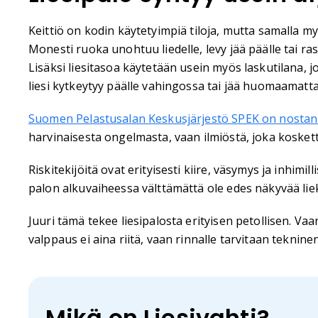
Keittiö on kodin käytetyimpiä tiloja, mutta samalla myös
Monesti ruoka unohtuu liedelle, levy jää päälle tai 
Lisäksi liesitasoa käytetään usein myös laskutilana, j
liesi kytkeytyy päälle vahingossa tai jää huomaamatta
Suomen Pelastusalan Keskusjärjestö SPEK on nostanu
harvinaisesta ongelmasta, vaan ilmiöstä, joka kosket
Riskitekijöitä ovat erityisesti kiire, väsymys ja inhimi
palon alkuvaiheessa välttämättä ole edes näkyvää liek
Juuri tämä tekee liesipalosta erityisen petollisen. V
valppaus ei aina riitä, vaan rinnalle tarvitaan tekninen
Mikä on Liesivahti?