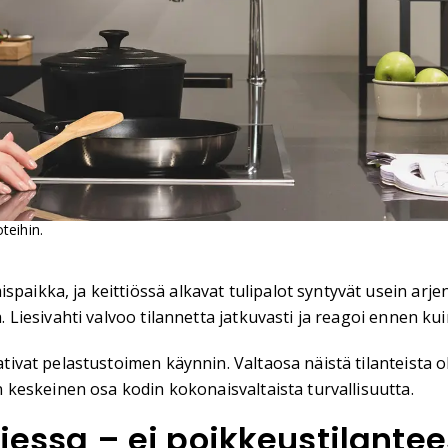
oteihin.
spaikka, ja keittiössä alkavat tulipalot syntyvät usein arj
a. Liesivahti valvoo tilannetta jatkuvasti ja reagoi ennen kui
tivat pelastustoimen käynnin. Valtaosa näistä tilanteista oli
an keskeinen osa kodin kokonaisvaltaista turvallisuutta.
rjessa – ei poikkeustilante