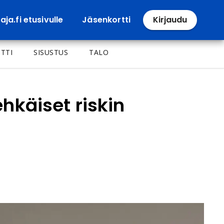
ja.fi etusivulle
Jäsenkortti
Kirjaudu
TTI
SISUSTUS
TALO
ehkäiset riskin