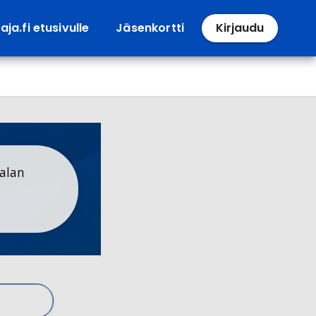
ja.fi etusivulle
Jäsenkortti
Kirjaudu
alan