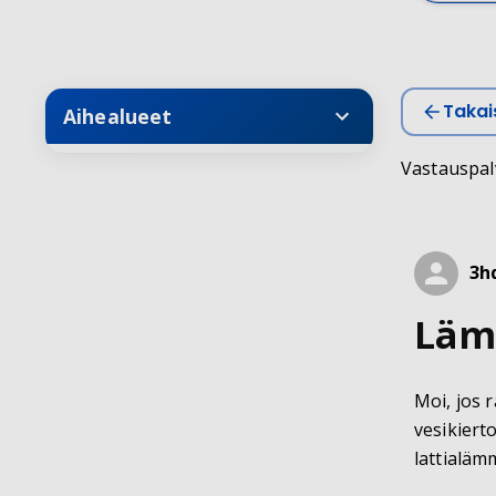
Takais
Aihealueet
Vastauspal
3h
Läm
Moi, jos 
vesikiert
lattialämm