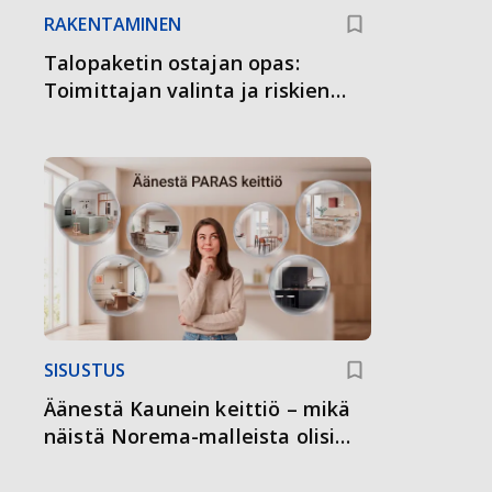
RAKENTAMINEN
Talopaketin ostajan opas:
Toimittajan valinta ja riskien
välttäminen
SISUSTUS
Äänestä Kaunein keittiö – mikä
näistä Norema-malleista olisi
sinun valintasi?