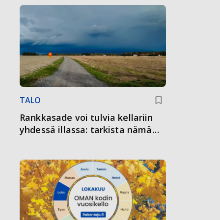
TALO
Rankkasade voi tulvia kellariin
yhdessä illassa: tarkista nämä
ennen seuraavaa kuuroa