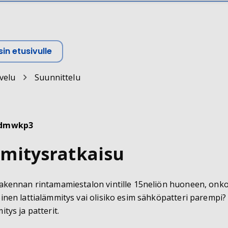
in etusivulle
velu
Suunnittelu
dmwkp3
mitysratkaisu
rakennan rintamamiestalon vintille 15neliön huoneen, onko 
oinen lattialämmitys vai olisiko esim sähköpatteri parempi
itys ja patterit.