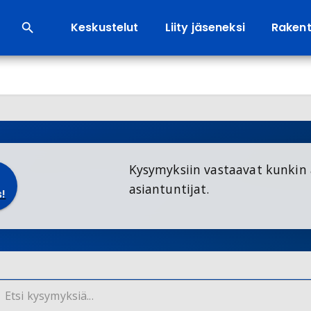
Keskustelut
Liity jäseneksi
Rakenta
Kysymyksiin vastaavat kunkin 
asiantuntijat.
!