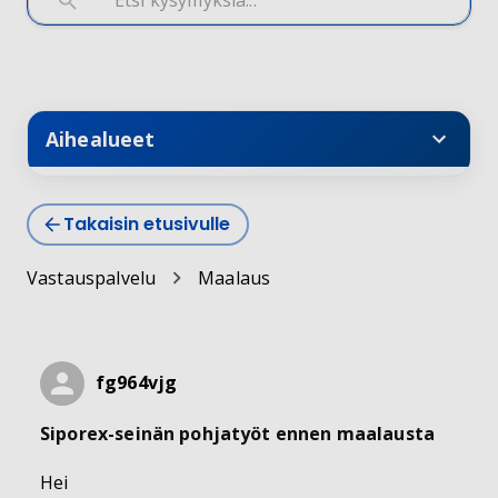
Aihealueet
Takaisin etusivulle
Vastauspalvelu
Maalaus
fg964vjg
Siporex-seinän pohjatyöt ennen maalausta
Hei