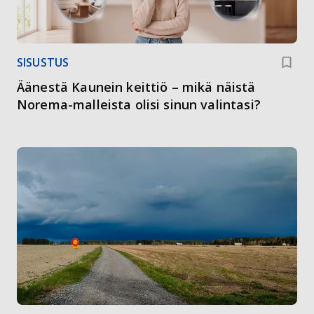
SISUSTUS
Äänestä Kaunein keittiö – mikä näistä
Norema-malleista olisi sinun valintasi?