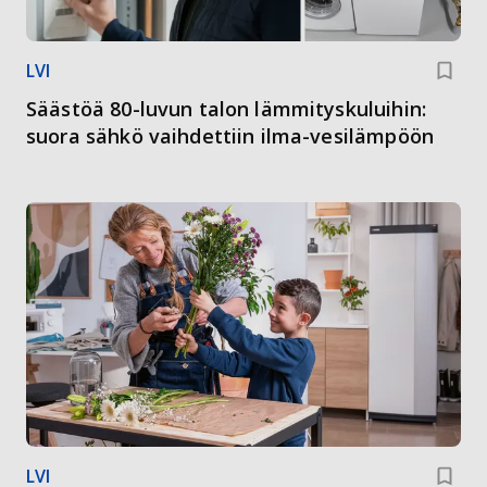
LVI
Säästöä 80-luvun talon lämmityskuluihin:
suora sähkö vaihdettiin ilma-vesilämpöön
LVI