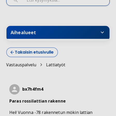
Aihealueet
Takaisin etusivulle
Vastauspalvelu
Lattiatyöt
bx7h4fm4
Paras rossilattian rakenne
Hei! Vuonna -78 rakennetun mökin lattian