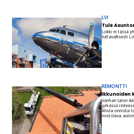
LVI
Tule Asuntom
Lokki ei tässä 
tuttavallisesti
REMONTTI
Ikkunoiden k
Vanhan talon ikk
jyrkässä rintees
Ahola onnistui 
nostolava-auton 