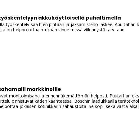
 työskentelyyn akkukäyttöisellä puhaltimella
la työskentely saa hien pintaan ja jaksamisteho laskee. Apu tähän 
oka on helppo ottaa mukaan sinne missä viilennystä tarvitaan.
sahamalli markkinoille
uvat monitoimisahalla ennennäkemättömän helposti. Puutarhan oksie
ittelu onnistuvat käden käänteessä. Boschin laadukkaalla terätekno
pottaa jokaisen kotinikkarin sahaustöitä. Se sopii sekä vasta-alkajill