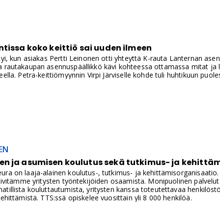
tissa koko keittiö sai uuden ilmeen
tyi, kun asiakas Pertti Leinonen otti yhteyttä K-rauta Lanternan as
a rautakaupan asennuspäällikkö kävi kohteessa ottamassa mitat ja 
ella. Petra-keittiömyynnin Virpi Järviselle kohde tuli huhtikuun puole
EN
n ja asumisen koulutus sekä tutkimus- ja kehittäm
ra on laaja-alainen koulutus-, tutkimus- ja kehittämisorganisaatio.
päivitämme yritysten työntekijöiden osaamista. Monipuolinen palvelu
tillista kouluttautumista, yritysten kanssa toteutettavaa henkilös
kehittämistä. TTS:ssä opiskelee vuosittain yli 8 000 henkilöä.