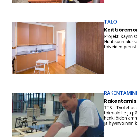
TALO
Keittiöremon
Projekti käynnis
Huhtikuun aluss
toiveiden peruste
RAKENTAMIN
Rakentamise
TTS - Työtehoseu
toimialoille ja 
henkilöiden amma
ja hyvinvoinnin 