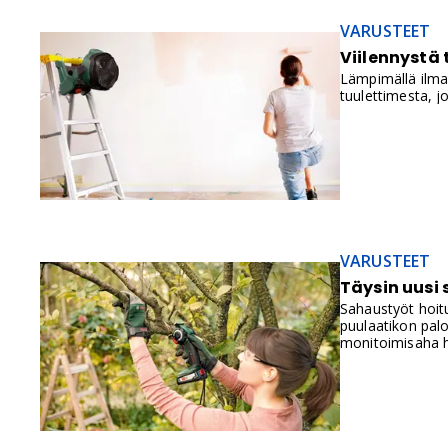
VARUSTEET
Viilennystä
Lämpimällä ilmal
tuulettimesta, j
VARUSTEET
Täysin uusi 
Sahaustyöt hoit
puulaatikon palo
monitoimisaha hel