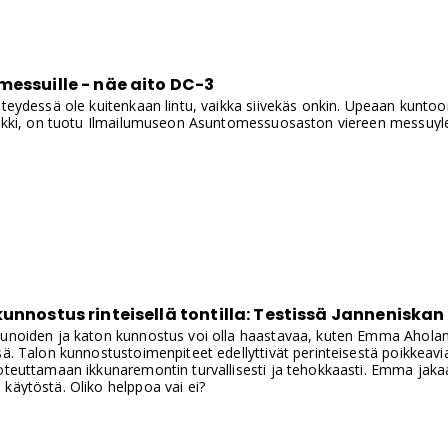
essuille - näe aito DC-3
yhteydessä ole kuitenkaan lintu, vaikka siivekäs onkin. Upeaan kunt
 Lokki, on tuotu Ilmailumuseon Asuntomessuosaston viereen messuylei
unnostus rinteisellä tontilla: Testissä Jannenisk
unoiden ja katon kunnostus voi olla haastavaa, kuten Emma Aholan ko
sä. Talon kunnostustoimenpiteet edellyttivät perinteisestä poikkeavia
toteuttamaan ikkunaremontin turvallisesti ja tehokkaasti. Emma jaka
käytöstä. Oliko helppoa vai ei?