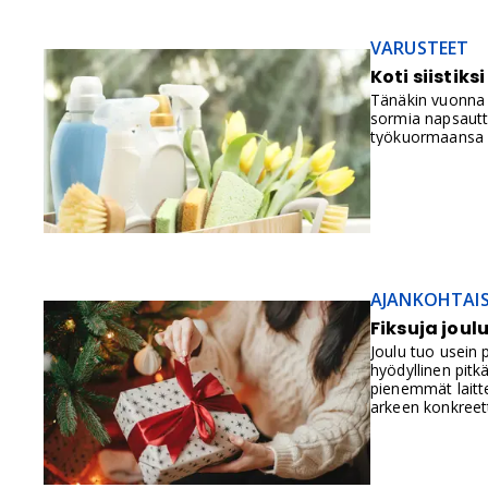
VARUSTEET
Koti siistiks
Tänäkin vuonna m
sormia napsautt
työkuormaansa vo
AJANKOHTAI
Fiksuja joul
Joulu tuo usein 
hyödyllinen pitk
pienemmät laitt
arkeen konkreett