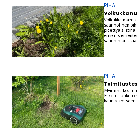
PIHA
Voikukka nur
Voikukka nurmik
säännöllinen pih
pidettyä siistin
ennen siementen
vähemmän tilaa k
PIHA
Toimitus te
Myimme kotimme 
Esko oli ahkeroi
kaunistamiseen m