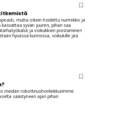
kitkemistä
peasti, mutta oikein hoidettu nurmikko ja
ja kasvattaa syvän juuren, pihan saa
uutarhatyökalut ja voikukkien poistaminen
tään hyvässä kunnossa, voikukille jää
a?
s meidän robottiruohonleikkurimme.
miselta säästyneen ajan pihan