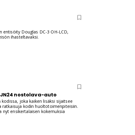
oon entisöity Douglas DC-3 OH-LCD,
sön ihasteltavaksi.
an JN24 nostolava-auto
dissa, joka kaiken lisäksi sijaitsee
 ratkaisuja kodin huoltotoimenpiteisiin.
a nyt ensikertalaisen kokemuksia