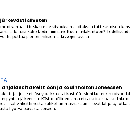
i järkevästi siivoten
oni varmasti tuskastelee siivouksen aloituksen tai tekemisen kanssa.
amalla loihtisi koko kodin niin sanottuun juhlakuntoon? Todellisuud
i helpottaa pienten niksien ja kikkojen avulla.
STA
ulahjaideoita keittiöön ja kodinhoitohuoneeseen
paketteja, joille ei löydy paikkaa tai käyttöä. Moni kuitenkin toivoo l
ään pyhien jälkeenkin. Käytännöllinen lahja ei tarkoita isoa kodinkone
eet – kahvinkeittimestä sähköhammasharjaan – ovat lahjoja, jotka p
ista hyötyä päivästä toiseen.