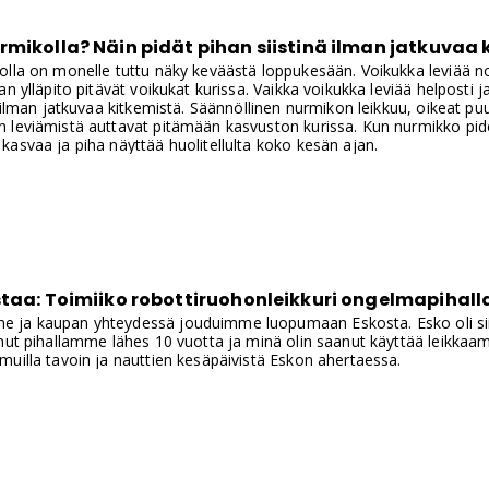
mikolla? Näin pidät pihan siistinä ilman jatkuvaa 
olla on monelle tuttu näky keväästä loppukesään. Voikukka leviää no
an ylläpito pitävät voikukat kurissa. Vaikka voikukka leviää helposti 
ä ilman jatkuvaa kitkemistä. Säännöllinen nurmikon leikkuu, oikeat p
 leviämistä auttavat pitämään kasvuston kurissa. Kun nurmikko pide
asvaa ja piha näyttää huolitellulta koko kesän ajan.
staa: Toimiiko robottiruohonleikkuri ongelmapihall
ja kaupan yhteydessä jouduimme luopumaan Eskosta. Esko oli sii
nut pihallamme lähes 10 vuotta ja minä olin saanut käyttää leikkaa
uilla tavoin ja nauttien kesäpäivistä Eskon ahertaessa.