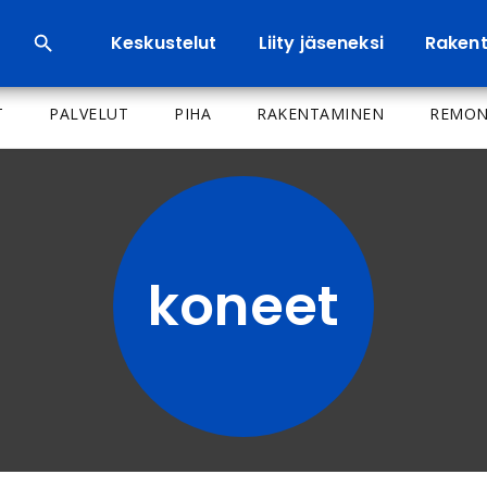
Keskustelut
Liity jäseneksi
Rakenta
T
PALVELUT
PIHA
RAKENTAMINEN
REMON
koneet