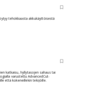
löytyy tehokkaasta akkukäyttöisestä
n katkaisu, hyllytasojen sahaus tai
logialla varustettu AdvancedCut-
e että kokeneillekin tekijöille.