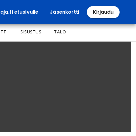
ja.fi etusivulle
Jäsenkortti
Kirjaudu
TTI
SISUSTUS
TALO