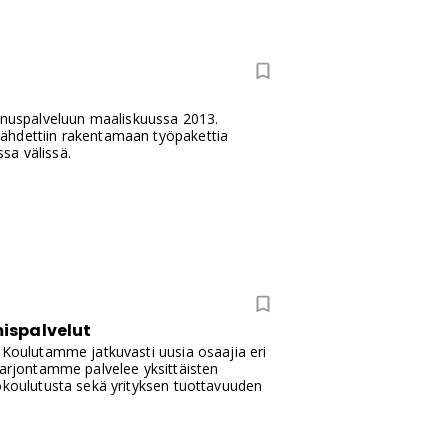
ennuspalveluun maaliskuussa 2013.
lähdettiin rakentamaan työpakettia
ssa välissä.
ispalvelut
 Koulutamme jatkuvasti uusia osaajia eri
tarjontamme palvelee yksittäisten
tökoulutusta sekä yrityksen tuottavuuden