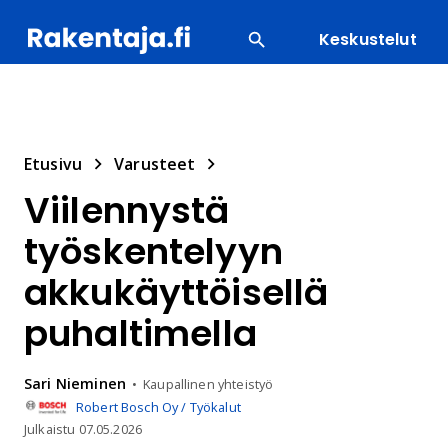
Keskustelut
SUOSITUIMMAT
ENERGIA
LVI
MATERIAALI
Etusivu
Varusteet
Viilennystä
työskentelyyn
akkukäyttöisellä
puhaltimella
Sari
Nieminen
Kaupallinen yhteistyö
Robert Bosch Oy / Työkalut
Julkaistu
07.05.2026