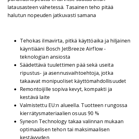
latausasteen vähetessä. Tasainen teho pitää
halutun nopeuden jatkuvasti samana
Tehokas ilmavirta, pitkä käyttöaika ja hiljainen
käyntiääni Bosch JetBreeze Airflow -
teknologian ansiosta
Säädettävä tuulettimen pää sekä useita
ripustus- ja asennusvaihtoehtoja, jotka
takaavat monipuoliset käyttömahdollisuudet
Remontoijille sopiva kevyt, kompakti ja
kestävä laite
Valmistettu EU:n alueella. Tuotteen rungossa
kierrätysmateriaalien osuus 90 %
Syneon Technology takaa valinnan mukaan
optimaalisen tehon tai maksimaalisen
kestävyyden