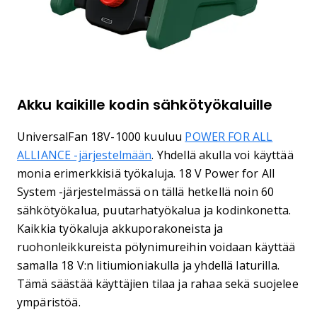
Akku kaikille kodin sähkötyökaluille
UniversalFan 18V-1000 kuuluu
POWER FOR ALL
ALLIANCE -järjestelmään
. Yhdellä akulla voi käyttää
monia erimerkkisiä työkaluja. 18 V Power for All
System -järjestelmässä on tällä hetkellä noin 60
sähkötyökalua, puutarhatyökalua ja kodinkonetta.
Kaikkia työkaluja akkuporakoneista ja
ruohonleikkureista pölynimureihin voidaan käyttää
samalla 18 V:n litiumioniakulla ja yhdellä laturilla.
Tämä säästää käyttäjien tilaa ja rahaa sekä suojelee
ympäristöä.