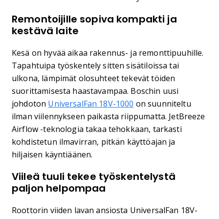
Remontoijille sopiva kompakti ja
kestävä laite
Kesä on hyvää aikaa rakennus- ja remonttipuuhille.
Tapahtuipa työskentely sitten sisätiloissa tai
ulkona, lämpimät olosuhteet tekevät töiden
suorittamisesta haastavampaa. Boschin uusi
johdoton
UniversalFan 18V-1000
on suunniteltu
ilman viilennykseen paikasta riippumatta. JetBreeze
Airflow -teknologia takaa tehokkaan, tarkasti
kohdistetun ilmavirran, pitkän käyttöajan ja
hiljaisen käyntiäänen.
Viileä tuuli tekee työskentelystä
paljon helpompaa
Roottorin viiden lavan ansiosta UniversalFan 18V-