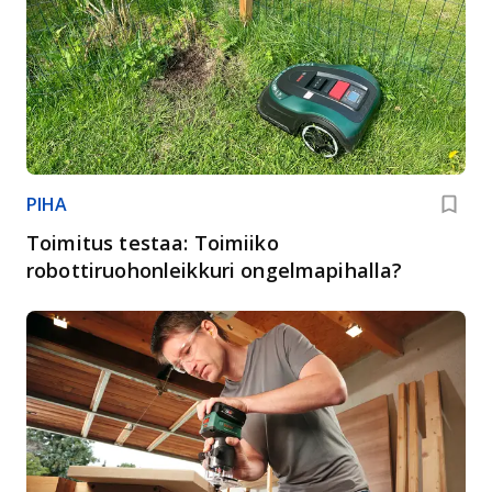
PIHA
Toimitus testaa: Toimiiko
robottiruohonleikkuri ongelmapihalla?