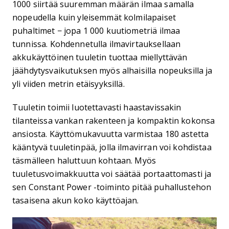
1000 siirtää suuremman määrän ilmaa samalla
nopeudella kuin yleisemmät kolmilapaiset
puhaltimet − jopa 1 000 kuutiometriä ilmaa
tunnissa. Kohdennetulla ilmavirtauksellaan
akkukäyttöinen tuuletin tuottaa miellyttävän
jäähdytysvaikutuksen myös alhaisilla nopeuksilla ja
yli viiden metrin etäisyyksillä.
Tuuletin toimii luotettavasti haastavissakin
tilanteissa vankan rakenteen ja kompaktin kokonsa
ansiosta. Käyttömukavuutta varmistaa 180 astetta
kääntyvä tuuletinpää, jolla ilmavirran voi kohdistaa
täsmälleen haluttuun kohtaan. Myös
tuuletusvoimakkuutta voi säätää portaattomasti ja
sen Constant Power -toiminto pitää puhallustehon
tasaisena akun koko käyttöajan.