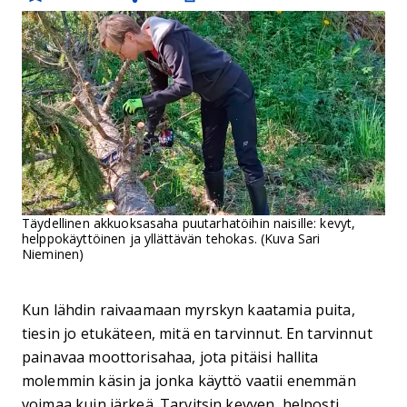
Täydellinen akkuoksasaha puutarhatöihin naisille: kevyt,
helppokäyttöinen ja yllättävän tehokas. (Kuva Sari
Nieminen)
Kun lähdin raivaamaan myrskyn kaatamia puita,
tiesin jo etukäteen, mitä en tarvinnut. En tarvinnut
painavaa moottorisahaa, jota pitäisi hallita
molemmin käsin ja jonka käyttö vaatii enemmän
voimaa kuin järkeä. Tarvitsin kevyen, helposti