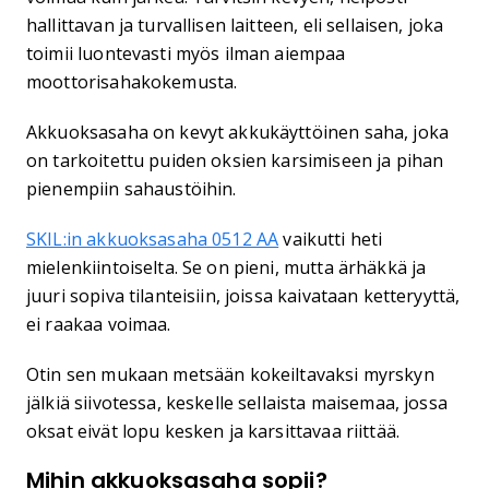
hallittavan ja turvallisen laitteen, eli sellaisen, joka
toimii luontevasti myös ilman aiempaa
moottorisahakokemusta.
Akkuoksasaha on kevyt akkukäyttöinen saha, joka
on tarkoitettu puiden oksien karsimiseen ja pihan
pienempiin sahaustöihin.
SKIL:in akkuoksasaha 0512 AA
vaikutti heti
mielenkiintoiselta. Se on pieni, mutta ärhäkkä ja
juuri sopiva tilanteisiin, joissa kaivataan ketteryyttä,
ei raakaa voimaa.
Otin sen mukaan metsään kokeiltavaksi myrskyn
jälkiä siivotessa, keskelle sellaista maisemaa, jossa
oksat eivät lopu kesken ja karsittavaa riittää.
Mihin akkuoksasaha sopii?