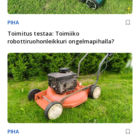
PIHA
Toimitus testaa: Toimiiko
robottiruohonleikkuri ongelmapihalla?
PIHA