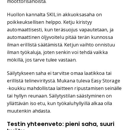
moottorisahoista.
Huollon kannalta SKIL:in akkuoksasaha on
poikkeuksellisen helppo. Ketju kiristyy
automaattisesti, kun teräsuojus vapautetaan, ja
automaattinen öljyvoitelu pitää terän kunnossa
ilman erillistä säätämistä. Ketjun vaihto onnistuu
ilman työkaluja, joten senkin voi tehdä vaikka
mökillä, jos tarve tulee vastaan.
Säilytykseen saha ei tarvitse omaa laatikkoa tai
erillistä telineviritystä. Mukana tuleva Easy Storage
-koukku mahdollistaa laitteen ripustamisen seinälle
tai hyllyn reunaan. Säilytystilan säästyminen on
yllättävän iso etu, kun työkaluhyllyillä alkaa olla
muutenkin ahdasta.
Testin yhteenveto: pieni saha, suuri