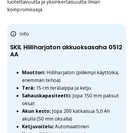
luotettavuutta ja yksinkertaisuutta ilman
kompromisseja.
Info
SKIL Hiiliharjaton akkuoksasaha 0512
AA
Moottori:
Hiiliharjaton (pidempi käyttöikä,
enemmän tehoa)
Terä:
15 cm terälaippa ja ketju
Sahauskapasiteetti:
Jopa 150 mm paksut
oksat
Akun kesto:
Jopa 200 katkaisua 5,0 Ah
akulla (50 mm oksalla)
Ketjuvoitelu:
Automaattinen