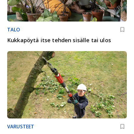
TALO
Kukkapöytä itse tehden sisälle tai ulos
VARUSTEET