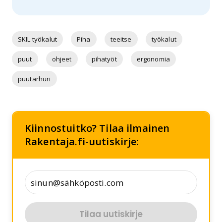
SKIL työkalut
Piha
teeitse
työkalut
puut
ohjeet
pihatyöt
ergonomia
puutarhuri
Kiinnostuitko? Tilaa ilmainen
Rakentaja.fi-uutiskirje:
Tilaa uutiskirje