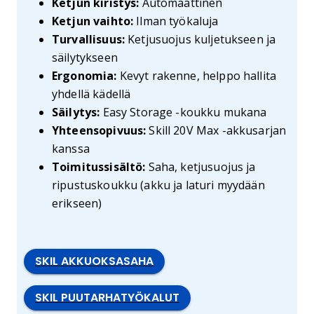
Ketjun kiristys:
Automaattinen
Ketjun vaihto:
Ilman työkaluja
Turvallisuus:
Ketjusuojus kuljetukseen ja
säilytykseen
Ergonomia:
Kevyt rakenne, helppo hallita
yhdellä kädellä
Säilytys:
Easy Storage -koukku mukana
Yhteensopivuus:
Skill 20V Max -akkusarjan
kanssa
Toimitussisältö:
Saha, ketjusuojus ja
ripustuskoukku (akku ja laturi myydään
erikseen)
SKIL AKKUOKSASAHA
SKIL PUUTARHATYÖKALUT