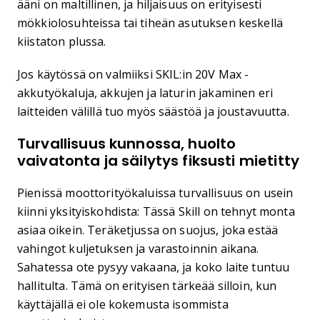
ääni on maltillinen, ja hiljaisuus on erityisesti
mökkiolosuhteissa tai tiheän asutuksen keskellä
kiistaton plussa.
Jos käytössä on valmiiksi SKIL:in 20V Max -
akkutyökaluja, akkujen ja laturin jakaminen eri
laitteiden välillä tuo myös säästöä ja joustavuutta.
Turvallisuus kunnossa, huolto
vaivatonta ja säilytys fiksusti mietitty
Pienissä moottorityökaluissa turvallisuus on usein
kiinni yksityiskohdista: Tässä Skill on tehnyt monta
asiaa oikein. Teräketjussa on suojus, joka estää
vahingot kuljetuksen ja varastoinnin aikana.
Sahatessa ote pysyy vakaana, ja koko laite tuntuu
hallitulta. Tämä on erityisen tärkeää silloin, kun
käyttäjällä ei ole kokemusta isommista