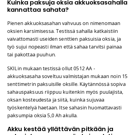
Kuinka paksuja oksia akkuoksasahalla
kannattaa sahata?
Pienen akkuoksasahan vahvuus on nimenomaan
oksien karsimisessa. Testissä sahalla katkaistiin
vaivattomasti useiden senttien paksuisia oksia, ja
työ sujui nopeasti ilman että sahaa tarvitsi painaa
tai pakottaa puuhun.
SKILin mukaan testissä ollut 0512 AA -
akkuoksasaha soveltuu valmistajan mukaan noin 15
senttimetrin paksuisille oksille. Käytännössä sopiva
sahauspaksuus riippuu kuitenkin myös puulajista,
oksan kosteudesta ja siitä, kuinka sujuvaa
työskentelyä haetaan. Itse sahasin huomattavasti
paksumpia oksia 5,0 Ah akulla.
Akku kestää yllättävän pitkään ja