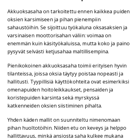
Akkuoksasaha on tarkoitettu ennen kaikkea puiden
oksien karsimiseen ja pihan pienempiin
sahaustöihin. Se sijoittuu työkaluna oksasaksien ja
varsinaisen moottorisahan väliin: voimaa on
enemmän kuin käsityökaluissa, mutta koko ja paino
pysyvät selvästi ketjusahaa maltillisempina.
Pienikokoinen akkuoksasaha toimii erityisen hyvin
tilanteissa, joissa oksia täytyy poistaa nopeasti ja
hallitusti. Tyypillisiä käyttökohteita ovat esimerkiksi
omenapuiden hoitoleikkaukset, pensaiden ja
koristepuiden karsinta sekä myrskyssä
katkenneiden oksien siistiminen pihalta.
Yhden käden mallit on suunniteltu nimenomaan
pihan huoltotöihin. Niiden etu on keveys ja helppo
hallittavuus, minkä ansiosta saha kulkee mukana