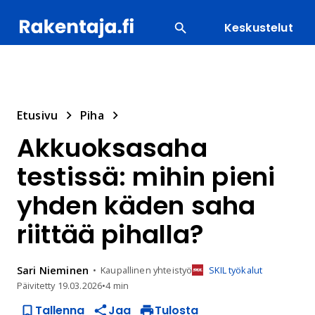
Keskustelut
SUOSITUIMMAT
ENERGIA
LVI
MATERIAALI
Etusivu
Piha
Akkuoksasaha
testissä: mihin pieni
yhden käden saha
riittää pihalla?
Sari
Nieminen
Kaupallinen yhteistyö
SKIL työkalut
Päivitetty
19.03.2026
•
4 min
Tallenna
Jaa
Tulosta