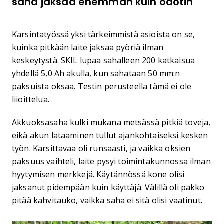
saha jaksaa enemmän kuin odotin
Karsintatyössä yksi tärkeimmistä asioista on se,
kuinka pitkään laite jaksaa pyöriä ilman
keskeytystä. SKIL lupaa sahalleen 200 katkaisua
yhdellä 5,0 Ah akulla, kun sahataan 50 mm:n
paksuista oksaa. Testin perusteella tämä ei ole
liioittelua.
Akkuoksasaha kulki mukana metsässä pitkiä toveja,
eikä akun lataaminen tullut ajankohtaiseksi kesken
työn. Karsittavaa oli runsaasti, ja vaikka oksien
paksuus vaihteli, laite pysyi toimintakunnossa ilman
hyytymisen merkkejä. Käytännössä kone olisi
jaksanut pidempään kuin käyttäjä. Välillä oli pakko
pitää kahvitauko, vaikka saha ei sitä olisi vaatinut.