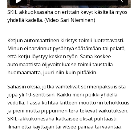
SKIL akkuoksasaha on erittäin kevyt käsitellä myös
yhdellä kädellä. (Video Sari Nieminen)
Ketjun automaattinen kiristys toimii luotettavasti.
Minun ei tarvinnut pysähtyä säätämään tai pelätä,
että ketju löystyy kesken työn. Sama koskee
automaattista öljyvoitelua: se toimii taustalla
huomaamatta, juuri niin kuin pitääkin.
Sahasin oksia, jotka vaihtelivat sormenpaksuisista
jopa yli 10-senttisiin. Kaikki meni poikki yhdellä
vedolla. Tässä kohtaa laitteen moottorin tehokkuus
ja pieni mutta pippurinen terä tekevät vaikutuksen.
SKIL-akkukonesaha katkaisee oksat puhtaasti,
ilman että käyttäjän tarvitsee painaa tai vääntää.