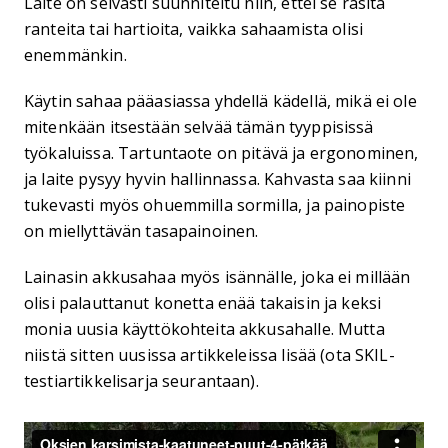
Laite on selvästi suunniteltu niin, ettei se rasita
ranteita tai hartioita, vaikka sahaamista olisi
enemmänkin.
Käytin sahaa pääasiassa yhdellä kädellä, mikä ei ole
mitenkään itsestään selvää tämän tyyppisissä
työkaluissa. Tartuntaote on pitävä ja ergonominen,
ja laite pysyy hyvin hallinnassa. Kahvasta saa kiinni
tukevasti myös ohuemmilla sormilla, ja painopiste
on miellyttävän tasapainoinen.
Lainasin akkusahaa myös isännälle, joka ei millään
olisi palauttanut konetta enää takaisin ja keksi
monia uusia käyttökohteita akkusahalle. Mutta
niistä sitten uusissa artikkeleissa lisää (ota SKIL-
testiartikkelisarja seurantaan).