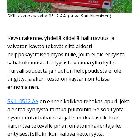
SKIL akkuoksasaha 0512 AA. (Kuva Sari Nieminen)
Kevyt rakenne, yhdellä kädellä hallittavuus ja
vaivaton käyttö tekevät siitä aidosti
helppokäyttöisen myös niille, joilla ei ole erityistä
sahakokemusta tai fyysistä voimaa yllin kyllin.
Turvallisuudesta ja huollon helppoudesta ei ole
tingitty, ja akun kesto on käytännön töissä
erinomainen.
SKIL 0512 AA
on ennen kaikkea tehokas apuri, joka
alentaa kynnystä tarttua puutöihin. Se sopii yhtä
hyvin puutarhaharrastajalle, mökkiläiselle kuin
karsintaa tekevälle pihan omatoimirakentajalle,
erityisesti silloin, kun kaipaa ketteryyttä,