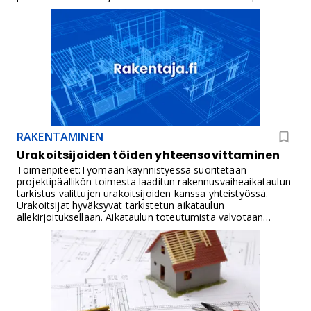
laaditaan erillinen aikataulu.Vastuuhenkilöt:Valvojat ja
projektipäällikköDokumentit:VastaanottoaikatauluHyväksyntä:Pro
RAKENTAMINEN
Urakoitsijoiden töiden yhteensovittaminen
Toimenpiteet:Työmaan käynnistyessä suoritetaan
projektipäällikön toimesta laaditun rakennusvaiheaikataulun
tarkistus valittujen urakoitsijoiden kanssa yhteistyössä.
Urakoitsijat hyväksyvät tarkistetun aikataulun
allekirjoituksellaan. Aikataulun toteutumista valvotaan
työmaakokouksissa ja urakoitsijakokouksissa, joissa
todetaan työvaihe eri urakoiden osalta, sovitaan
seuraavaksi alkavat työvaiheet ja verrataan työmaan
tilannetta hyväksyttyyn aikatauluun. Lisäksi laaditaan
tarvittaessa urakoitsijakohtaisia ja
viikkoaikataulujaVastuuhenkilöt:Valvoja sekä
projektipäällikköDokumentit:Tarkistettu