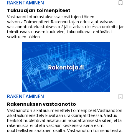
RAKENTAMINEN
Takuuajan toimenpiteet
Vastaanottotarkastuksessa sovittujen töiden
valvontaToimenpiteet:Rakennuttajan edustajat valvovat
vastaanottotarkastuksessa / jälkitarkastuksessa urakoitsijan
toimitusvastuuseen kuuluvien, takuuaikana tehtäväksi
sovittujen töiden
suorittamisen.Vastuuhenkilöt:Projektipäällikkö ja
valvojatDokumentit:TarkastuspöytäkirjatHyväksyntä:Projektipääl
RAKENTAMINEN
Rakennuksen vastaanotto
Vastaanoton aikataulumenettelyToimenpiteet:Vastaanoton
aikataulumenettely kuvataan urakkarajaliitteessä. Vastuu-
henkilöt huolehtivat aikataulun noudattamisesta siten, että
rakennusta ei oteta vastaan keskeneräisenä esim.
puutteellisten säätöjen osalta. Vastaanoton toimenpiteistä