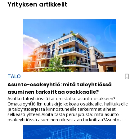
Yrityksen artikkelit
TALO
Asunto-osakeyhtiö: mitä taloyhtiössä
asuminen tarkoittaa osakkaalle?
Asutko taloyhtiössä tai omistatko asunto-osakkeen?
Omataloyhtiö.fi:n uutiskirje kokoaa osakkaalle, hallitukselle
ja taloyhtiöarjesta kiinnostuneelle tärkeimmät aiheet
selkeästi yhteen.Aloita tästä perusjutusta: mitä asunto-
osakeyhtiössä asuminen oikeastaan tarkoittaa?Asunto-
osakeyhtiö on monelle suomalaiselle tuttu nimellä taloyhtiö.
Kun ostat osakehuoneiston, et omista asuntoa samalla
tavalla kuin omakotitalon omistaja omistaa rakennuksensa.