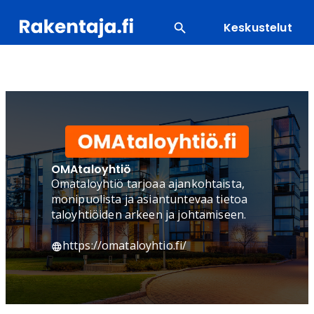
Keskustelut
SUOSITUIMMAT
ENERGIA
LVI
MATERIAALI
OMAtaloyhtiö
Omataloyhtiö tarjoaa ajankohtaista,
monipuolista ja asiantuntevaa tietoa
taloyhtiöiden arkeen ja johtamiseen.
https://omataloyhtio.fi/