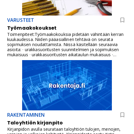
rakennusvaiheaikataulu,
kokousmuistiotHyväksyntä:Projektipäällikkö
VARUSTEET
Työmaakokoukset
Toimenpiteet:Työmaakokouksia pidetään vähintään kerran
kuukaudessa. Niiden pääasiallinen tehtävä on seurata
sopimuksen noudattamista. Niissä käsitellään seuraavia
asioita: · urakkasuoritusten suunnitelmien ja sopimuksen
mukaisuus · urakkasuoritusten aikataulun mukaisuus ·
mahdolliset muutostarpeet suunnitelmiin sekä
suunnitelmien täydentäminen · muutos- ja lisätyöt ·
urakoitsijoiden välinen koordinaatio · tehdyt työt ja työmaan
resurssit · työturvallisuuteen liittyvät asiat · tehdyt ja
tehtävät tarkastukset.Työmaakokouksissa pääosin kirjataan
ja todetaan jo tehtyjä päätöksiä ja sopimuksia.
Urakoitsijakokouksia ( viikkopalavereja ) pidetään
tarvittaessa.Vastuuhenkilöt:Työmaan valvojat ja
projektipäällikkö ( rakennuttajainsinööri
)Dokumentit:Esityslistat Pöytäkirjat, malli RT 16-
10005Hyväksyntä:Kokouspöytäkirjat hyväksyy tilaajan
RAKENTAMINEN
puolesta projektipäällikkö. Pöytäkirjat lähetetään tilaajan
edustajille tiedoksi.
Taloyhtiön kirjanpito
Kirjanpidon avulla seurataan taloyhtiön tulojen, menojen,