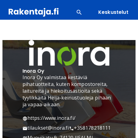
Keskustelut
SUOSITUIMMAT
ENERGIA
LVI
MATERIAALI
Inora Oy
Inora Oy valmistaa kestäviä
pihatuotteita, kuten kompostoreita,
laitureita ja hiekoitusastioita sekä
tyylikkäitä Heija-keinustuoleja pihaan
ja vapaa-aikaan.
https://www.inora.fi/
tilaukset@inora.fi
+358178218111
Muovikatu 9, 74120 IISALMI