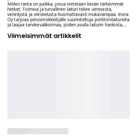
Mökin ranta on paikka, jossa vietetään kesän tärkeimmät
hetket. Toimiva ja turvallinen laituri tekee uimisesta,
veneilystä ja oleskelusta huomattavasti mukavampaa. Inora
Oy tarjoaa perusmökkeilijälle suunniteltuja ponttonilaitureita
ja laajaa tarvikevalikoimaa, joiden avulla laiturin hankinta,
kuljetus ja asennus onnistuvat ilman raskasta
Viimeisimmät artikkelit
rakennusprojektia. Valmiit laituriratkaisut on suunniteltu
Suomen vaihteleviin olosuhteisiin ja vedenpinnan
vaihteluihin.