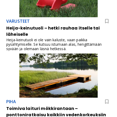
VARUSTEET
Heija-keinutuoli – hetki rauhaa itselle tai
läheiselle
Heija-keinutuoli ei ole vain kaluste, vaan paikka
pysähtymiselle. Se kutsuu istumaan alas, hengittämään
syvään ja olemaan läsnä hetkessä.
PIHA
Toimiva laituri mökkirantaan –
ponttoniratkaisu kaikkiin vedenkorkeuksiin