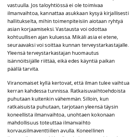
vastuulla. Jos taloyhtiössä ei ole toimivaa
ilmanvaihtoa, kannattaa asukkaan kysyä kirjallisesti
hallitukselta, mihin toimenpiteisiin aiotaan ryhtyä
asian korjaamiseksi. Vastausta voi odottaa
kohtuullisen ajan kuluessa. Mikäli asia ei etene,
seuraavaksi voi soittaa kunnan terveystarkastajalle.
Yleensä terveystarkastajan huomautus
isännöitsijälle riittää, eikä edes käyntiä paikan
päällä tarvita.
Viranomaiset kyllä kertovat, että ilman tulee vaihtua
kerran kahdessa tunnissa. Ratkaisuvaihtoehdoista
puhutaan kuitenkin vähemmän. Silloin, kun
ratkaisuista puhutaan, tarjotaan yleensä täysin
koneellista ilmanvaihtoa, unohtaen kokonaan
mahdollisuus toteuttaa ilmanvaihto
korvausilmaventtiilien avulla. Koneellinen