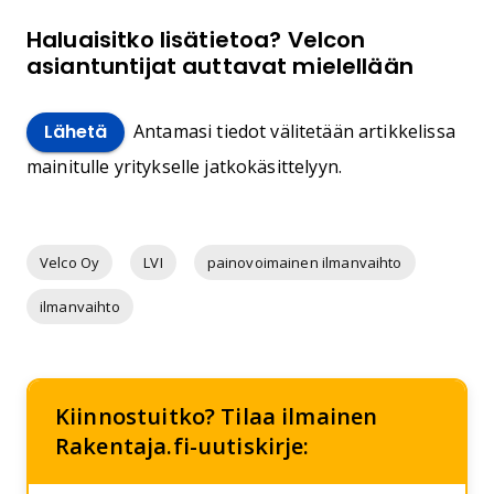
Haluaisitko lisätietoa? Velcon
asiantuntijat auttavat mielellään
Antamasi tiedot välitetään artikkelissa
Lähetä
mainitulle yritykselle jatkokäsittelyyn.
Velco Oy
LVI
painovoimainen ilmanvaihto
ilmanvaihto
Kiinnostuitko? Tilaa ilmainen
Rakentaja.fi-uutiskirje: