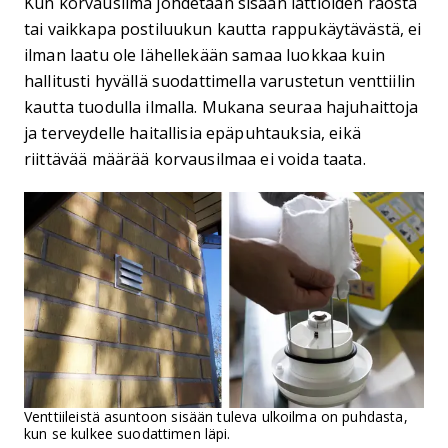
Kun korvausilma johdetaan sisään lattioiden raosta
tai vaikkapa postiluukun kautta rappukäytävästä, ei
ilman laatu ole lähellekään samaa luokkaa kuin
hallitusti hyvällä suodattimella varustetun venttiilin
kautta tuodulla ilmalla. Mukana seuraa hajuhaittoja
ja terveydelle haitallisia epäpuhtauksia, eikä
riittävää määrää korvausilmaa ei voida taata.
Venttiileistä asuntoon sisään tuleva ulkoilma on puhdasta,
kun se kulkee suodattimen läpi.