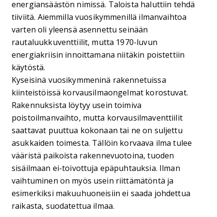
energiansäästön nimissä. Taloista haluttiin tehdä
tiiviitä. Aiemmilla vuosikymmenillä ilmanvaihtoa
varten oli yleensä asennettu seinään
rautaluukkuventtiilit, mutta 1970-luvun
energiakriisin innoittamana niitäkin poistettiin
käytöstä.
Kyseisinä vuosikymmeninä rakennetuissa
kiinteistöissä korvausilmaongelmat korostuvat.
Rakennuksista löytyy usein toimiva
poistoilmanvaihto, mutta korvausilmaventtiilit
saattavat puuttua kokonaan tai ne on suljettu
asukkaiden toimesta. Tällöin korvaava ilma tulee
vääristä paikoista rakennevuotoina, tuoden
sisäilmaan ei-toivottuja epäpuhtauksia. Ilman
vaihtuminen on myös usein riittämätöntä ja
esimerkiksi makuuhuoneisiin ei saada johdettua
raikasta, suodatettua ilmaa.