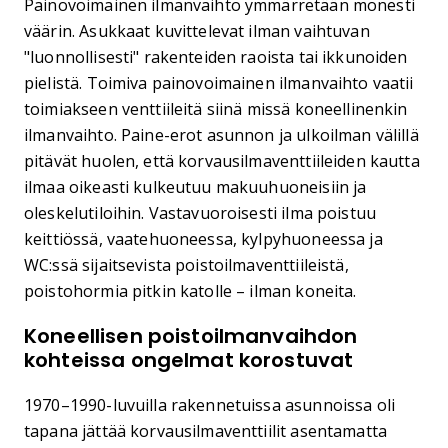
Painovoimainen ilmanvaihto ymmärretään monesti
väärin. Asukkaat kuvittelevat ilman vaihtuvan
"luonnollisesti" rakenteiden raoista tai ikkunoiden
pielistä. Toimiva painovoimainen ilmanvaihto vaatii
toimiakseen venttiileitä siinä missä koneellinenkin
ilmanvaihto. Paine-erot asunnon ja ulkoilman välillä
pitävät huolen, että korvausilmaventtiileiden kautta
ilmaa oikeasti kulkeutuu makuuhuoneisiin ja
oleskelutiloihin. Vastavuoroisesti ilma poistuu
keittiössä, vaatehuoneessa, kylpyhuoneessa ja
WC:ssä sijaitsevista poistoilmaventtiileistä,
poistohormia pitkin katolle – ilman koneita.
Koneellisen poistoilmanvaihdon
kohteissa ongelmat korostuvat
1970–1990-luvuilla rakennetuissa asunnoissa oli
tapana jättää korvausilmaventtiilit asentamatta