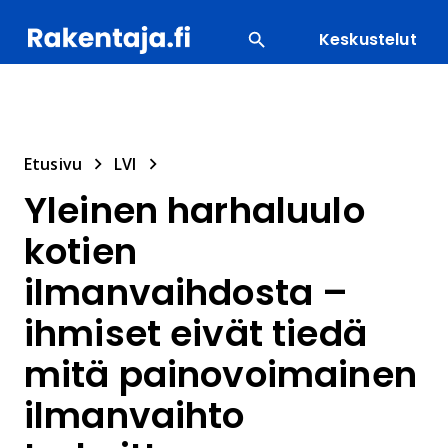
Keskustelut
SUOSITUIMMAT
ENERGIA
LVI
MATERIAALI
Etusivu
LVI
Yleinen harhaluulo
kotien
ilmanvaihdosta –
ihmiset eivät tiedä
mitä painovoimainen
ilmanvaihto