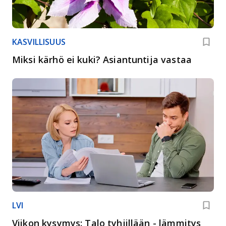
KASVILLISUUS
Miksi kärhö ei kuki? Asiantuntija vastaa
LVI
Viikon kysymys: Talo tyhjillään - lämmitys