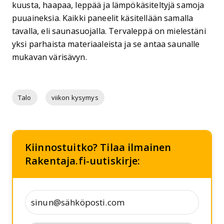
kuusta, haapaa, leppää ja lämpökäsiteltyjä samoja
puuaineksia. Kaikki paneelit käsitellään samalla
tavalla, eli saunasuojalla. Tervaleppä on mielestäni
yksi parhaista materiaaleista ja se antaa saunalle
mukavan värisävyn.
Talo
viikon kysymys
Kiinnostuitko? Tilaa ilmainen
Rakentaja.fi-uutiskirje: