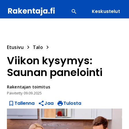
Keskustelut
SUOSITUIMMAT
ENERGIA
LVI
MATERIAALI
Etusivu
Talo
Viikon kysymys:
Saunan panelointi
Rakentajan
toimitus
Päivitetty
09.09.2025
Tallenna
Jaa
Tulosta