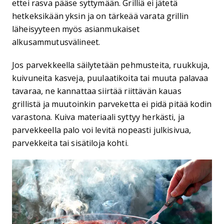
ettei rasva pääse syttymään. Grilliä ei jätetä
hetkeksikään yksin ja on tärkeää varata grillin
läheisyyteen myös asianmukaiset
alkusammutusvälineet.
Jos parvekkeella säilytetään pehmusteita, ruukkuja,
kuivuneita kasveja, puulaatikoita tai muuta palavaa
tavaraa, ne kannattaa siirtää riittävän kauas
grillistä ja muutoinkin parveketta ei pidä pitää kodin
varastona. Kuiva materiaali syttyy herkästi, ja
parvekkeella palo voi levitä nopeasti julkisivua,
parvekkeita tai sisätiloja kohti.