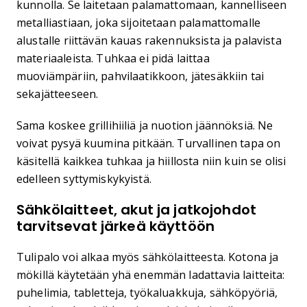
kunnolla. Se laitetaan palamattomaan, kannelliseen
metalliastiaan, joka sijoitetaan palamattomalle
alustalle riittävän kauas rakennuksista ja palavista
materiaaleista. Tuhkaa ei pidä laittaa
muoviämpäriin, pahvilaatikkoon, jätesäkkiin tai
sekajätteeseen.
Sama koskee grillihiiliä ja nuotion jäännöksiä. Ne
voivat pysyä kuumina pitkään. Turvallinen tapa on
käsitellä kaikkea tuhkaa ja hiillosta niin kuin se olisi
edelleen syttymiskykyistä.
Sähkölaitteet, akut ja jatkojohdot
tarvitsevat järkeä käyttöön
Tulipalo voi alkaa myös sähkölaitteesta. Kotona ja
mökillä käytetään yhä enemmän ladattavia laitteita:
puhelimia, tabletteja, työkaluakkuja, sähköpyöriä,