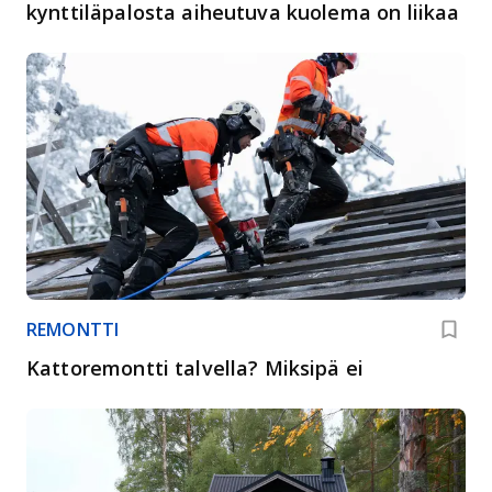
kynttiläpalosta aiheutuva kuolema on liikaa
REMONTTI
Kattoremontti talvella? Miksipä ei