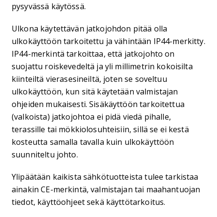
pysyvässä käytössä.
Ulkona käytettävän jatkojohdon pitää olla
ulkokäyttöön tarkoitettu ja vähintään IP44-merkitty.
IP44-merkintä tarkoittaa, että jatkojohto on
suojattu roiskevedeltä ja yli millimetrin kokoisilta
kiinteiltä vierasesineiltä, joten se soveltuu
ulkokäyttöön, kun sitä käytetään valmistajan
ohjeiden mukaisesti. Sisäkäyttöön tarkoitettua
(valkoista) jatkojohtoa ei pidä viedä pihalle,
terassille tai mökkiolosuhteisiin, sillä se ei kestä
kosteutta samalla tavalla kuin ulkokäyttöön
suunniteltu johto.
Ylipäätään kaikista sähkötuotteista tulee tarkistaa
ainakin CE-merkintä, valmistajan tai maahantuojan
tiedot, käyttöohjeet sekä käyttötarkoitus.