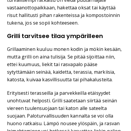
turvallisempi ratkaisu on viedä puutarhajäte
vastaanottopaikkaan, hakettaa oksat tai käyttää
risut hallitusti pihan rakenteissa ja kompostoinnin
tukena, jos se sopii kohteeseen.
Grilli tarvitsee tilaa ympärilleen
Grillaaminen kuuluu monen kodin ja mökin kesään,
mutta grilli on aina tulisija. Se pitää sijoittaa niin,
ettei kuumuus, liekit tai rasvapalo pääse
sytyttämään seinää, kaidetta, terassia, markiisia,
katosta, kuivaa kasvillisuutta tai pihakalusteita.
Erityisesti terasseilla ja parvekkeilla etäisyydet
unohtuvat helposti. Grilli saatetaan siirtää seinän
viereen tuulensuojaan tai katon alle sateelta
suojaan. Paloturvallisuuden kannalta se voi olla
huono ratkaisu. Lämpö nousee ylöspäin, ja rasvan