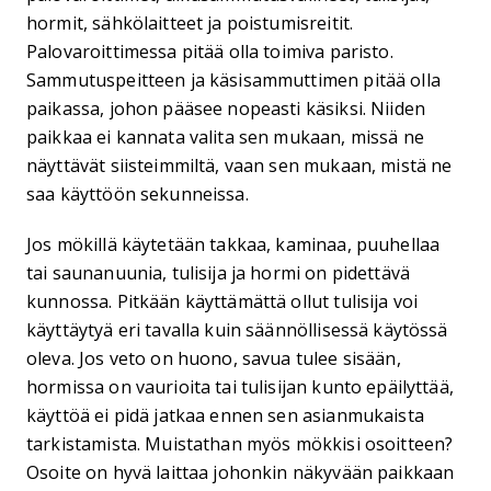
hormit, sähkölaitteet ja poistumisreitit.
Palovaroittimessa pitää olla toimiva paristo.
Sammutuspeitteen ja käsisammuttimen pitää olla
paikassa, johon pääsee nopeasti käsiksi. Niiden
paikkaa ei kannata valita sen mukaan, missä ne
näyttävät siisteimmiltä, vaan sen mukaan, mistä ne
saa käyttöön sekunneissa.
Jos mökillä käytetään takkaa, kaminaa, puuhellaa
tai saunanuunia, tulisija ja hormi on pidettävä
kunnossa. Pitkään käyttämättä ollut tulisija voi
käyttäytyä eri tavalla kuin säännöllisessä käytössä
oleva. Jos veto on huono, savua tulee sisään,
hormissa on vaurioita tai tulisijan kunto epäilyttää,
käyttöä ei pidä jatkaa ennen sen asianmukaista
tarkistamista. Muistathan myös mökkisi osoitteen?
Osoite on hyvä laittaa johonkin näkyvään paikkaan