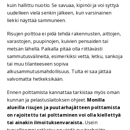
kuin hallittu nuotio. Se savuaa, kipinöi ja voi syttyä
uudelleen vielä senkin jälkeen, kun varsinainen
liekki näyttää sammuneen.
Risujen polttoa ei pidä tehdä rakennusten, aittojen,
varastojen, puupinojen, kuivien pensaiden tai
metsän lähellä. Paikalla pitää olla riittävästi
sammutusvälineitä, esimerkiksi vettä, letku, sankoja
tai muu tilanteeseen sopiva
alkusammutusmahdollisuus. Tulta ei saa jättää
valvomatta hetkeksikään.
Ennen polttamista kannattaa tarkistaa myös oman
kunnan ja pelastuslaitoksen ohjeet.
Monilla
alueilla risujen ja puutarhajätteen polttamista
on rajoitettu tai polttaminen voi olla kiellettyä
tai ainakin ilmoituksenvaraista.
Usein