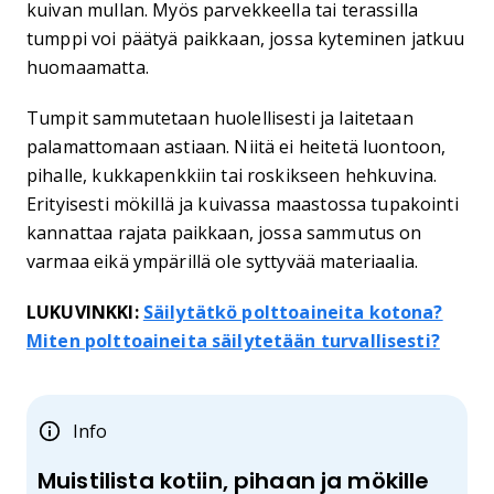
kuivan mullan. Myös parvekkeella tai terassilla
tumppi voi päätyä paikkaan, jossa kyteminen jatkuu
huomaamatta.
Tumpit sammutetaan huolellisesti ja laitetaan
palamattomaan astiaan. Niitä ei heitetä luontoon,
pihalle, kukkapenkkiin tai roskikseen hehkuvina.
Erityisesti mökillä ja kuivassa maastossa tupakointi
kannattaa rajata paikkaan, jossa sammutus on
varmaa eikä ympärillä ole syttyvää materiaalia.
LUKUVINKKI:
Säilytätkö polttoaineita kotona?
Miten polttoaineita säilytetään turvallisesti?
Info
Muistilista kotiin, pihaan ja mökille