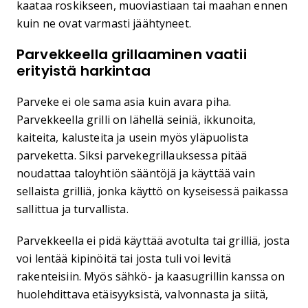
kaataa roskikseen, muoviastiaan tai maahan ennen
kuin ne ovat varmasti jäähtyneet.
Parvekkeella grillaaminen vaatii
erityistä harkintaa
Parveke ei ole sama asia kuin avara piha.
Parvekkeella grilli on lähellä seiniä, ikkunoita,
kaiteita, kalusteita ja usein myös yläpuolista
parveketta. Siksi parvekegrillauksessa pitää
noudattaa taloyhtiön sääntöjä ja käyttää vain
sellaista grilliä, jonka käyttö on kyseisessä paikassa
sallittua ja turvallista.
Parvekkeella ei pidä käyttää avotulta tai grilliä, josta
voi lentää kipinöitä tai josta tuli voi levitä
rakenteisiin. Myös sähkö- ja kaasugrillin kanssa on
huolehdittava etäisyyksistä, valvonnasta ja siitä,