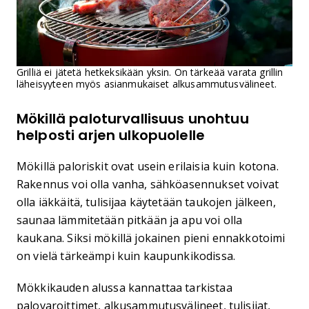
Grilliä ei jätetä hetkeksikään yksin. On tärkeää varata grillin
läheisyyteen myös asianmukaiset alkusammutusvälineet.
Mökillä paloturvallisuus unohtuu
helposti arjen ulkopuolelle
Mökillä paloriskit ovat usein erilaisia kuin kotona.
Rakennus voi olla vanha, sähköasennukset voivat
olla iäkkäitä, tulisijaa käytetään taukojen jälkeen,
saunaa lämmitetään pitkään ja apu voi olla
kaukana. Siksi mökillä jokainen pieni ennakkotoimi
on vielä tärkeämpi kuin kaupunkikodissa.
Mökkikauden alussa kannattaa tarkistaa
palovaroittimet, alkusammutusvälineet, tulisijat,