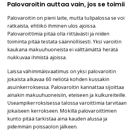
Palovaroitin auttaa vain, jos se toimii
Palovaroitin on pieni laite, mutta tulipalossa se voi
ratkaista, ehtiikö ihminen ulos ajoissa.
Palovaroittimia pitää olla riittävästi ja niiden
toiminta pitää testata säännöllisesti. Yksi varoitin
kaukana makuuhuoneista ei välttämättä herätä
nukkuvaa ihmistä ajoissa.
Laissa vähimmäisvaatimus on yksi palovaroitin
jokaista alkavaa 60 neliötä kohden kussakin
asuinkerroksessa. Palovaroitin kannattaa sijoittaa
ainakin makuuhuoneisiin, eteiseen ja kulkureiteille.
Useampikerroksisessa talossa varoittimia tarvitaan
jokaiseen kerrokseen. Mökillä palovaroittimien
kunto pitää tarkistaa aina kauden alussa ja
pidemmän poissaolon jälkeen.