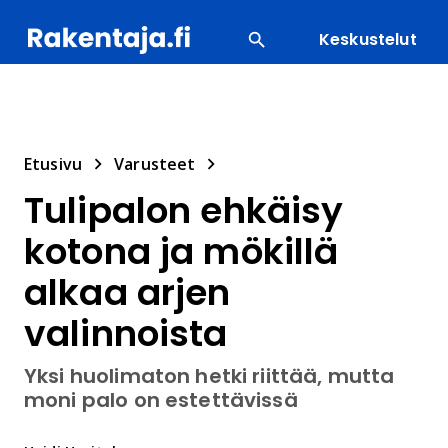
Keskustelut
SUOSITUIMMAT
ENERGIA
LVI
MATERIAALI
Etusivu
Varusteet
Tulipalon ehkäisy
kotona ja mökillä
alkaa arjen
valinnoista
Yksi huolimaton hetki riittää, mutta
moni palo on estettävissä