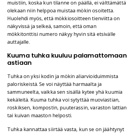
muistiin, koska kun tilanne on päällä, ei välttämättä
olekaan niin helppoa muistaa mökin osoitetta.
Huolehdi myös, että mökkiosoitteen tienviitta on
näkyvissä ja selkeä, samoin, että oman
mökkitonttisi numero näkyy hyvin sitä etsivälle
auttajalle.
Kuuma tuhka kuuluu palamattomaan
astiaan
Tuhka on yksi kodin ja mökin aliarvioiduimmista
paloriskeistä. Se voi näyttää harmaalta ja
sammuneelta, vaikka sen sisällä kytee yhä kuumia
kekäleitä. Kuuma tuhka voi sytyttää muoviastian,
roskiksen, kompostin, puuterassin, varaston lattian
tai kuivan maaston helposti.
Tuhka kannattaa siirtää vasta, kun se on jäähtynyt