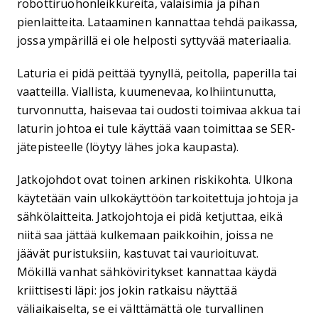
robottiruohonleikkureita, valaisimia ja pihan
pienlaitteita. Lataaminen kannattaa tehdä paikassa,
jossa ympärillä ei ole helposti syttyvää materiaalia.
Laturia ei pidä peittää tyynyllä, peitolla, paperilla tai
vaatteilla. Viallista, kuumenevaa, kolhiintunutta,
turvonnutta, haisevaa tai oudosti toimivaa akkua tai
laturin johtoa ei tule käyttää vaan toimittaa se SER-
jätepisteelle (löytyy lähes joka kaupasta).
Jatkojohdot ovat toinen arkinen riskikohta. Ulkona
käytetään vain ulkokäyttöön tarkoitettuja johtoja ja
sähkölaitteita. Jatkojohtoja ei pidä ketjuttaa, eikä
niitä saa jättää kulkemaan paikkoihin, joissa ne
jäävät puristuksiin, kastuvat tai vaurioituvat.
Mökillä vanhat sähköviritykset kannattaa käydä
kriittisesti läpi: jos jokin ratkaisu näyttää
väliaikaiselta, se ei välttämättä ole turvallinen