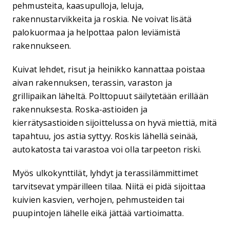
pehmusteita, kaasupulloja, leluja,
rakennustarvikkeita ja roskia. Ne voivat lisätä
palokuormaa ja helpottaa palon leviämistä
rakennukseen.
Kuivat lehdet, risut ja heinikko kannattaa poistaa
aivan rakennuksen, terassin, varaston ja
grillipaikan läheltä. Polttopuut säilytetään erillään
rakennuksesta. Roska-astioiden ja
kierrätysastioiden sijoittelussa on hyvä miettiä, mitä
tapahtuu, jos astia syttyy. Roskis lähellä seinää,
autokatosta tai varastoa voi olla tarpeeton riski.
Myös ulkokynttilät, lyhdyt ja terassilämmittimet
tarvitsevat ympärilleen tilaa. Niitä ei pidä sijoittaa
kuivien kasvien, verhojen, pehmusteiden tai
puupintojen lähelle eikä jättää vartioimatta.