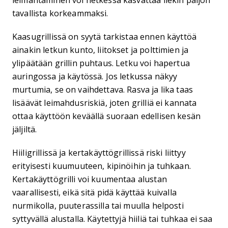
leimahtaminen voi hetkessä kasvattaa liekin paljon
tavallista korkeammaksi.
Kaasugrillissä on syytä tarkistaa ennen käyttöä
ainakin letkun kunto, liitokset ja polttimien ja
ylipäätään grillin puhtaus. Letku voi hapertua
auringossa ja käytössä. Jos letkussa näkyy
murtumia, se on vaihdettava. Rasva ja lika taas
lisäävät leimahdusriskiä, joten grilliä ei kannata
ottaa käyttöön keväällä suoraan edellisen kesän
jäljiltä.
Hiiligrillissä ja kertakäyttögrillissä riski liittyy
erityisesti kuumuuteen, kipinöihin ja tuhkaan.
Kertakäyttögrilli voi kuumentaa alustan
vaarallisesti, eikä sitä pidä käyttää kuivalla
nurmikolla, puuterassilla tai muulla helposti
syttyvällä alustalla. Käytettyjä hiiliä tai tuhkaa ei saa