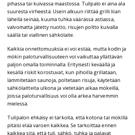
pihassa tai kuivassa maastossa. Tulipalo ei aina ala
suuresta virheestä. Usein alkuun riittää grilli liian
lähellä seinää, kuuma tuhka väärässä astiassa,
valvomatta jätetty nuotio, risujen poltto kuivalla
säällä tai viallinen sähkölaite.
Kaikkia onnettomuuksia ei voi estää, mutta kodin ja
mökin paloturvallisuuteen voi vaikuttaa yllättävän
paljon omalla toiminnalla. Erityisesti keväällä ja
kesällä riskit korostuvat, kun pihoilla grillataan,
lämmitetään saunoja, poltetaan risuja, käytetään
sähkölaitteita ulkona ja vietetään aikaa mökeillä,
joissa paloturvallisuus voi olla arkea harvemmin
mielessä.
Tulipalon ehkäisy ei tarkoita, että kotona tai mökillä
pitäisi elää varoen kaikkea. Se tarkoittaa ennen
kaikkea sitä, että tuli, sähkö, tuhka ja palavat