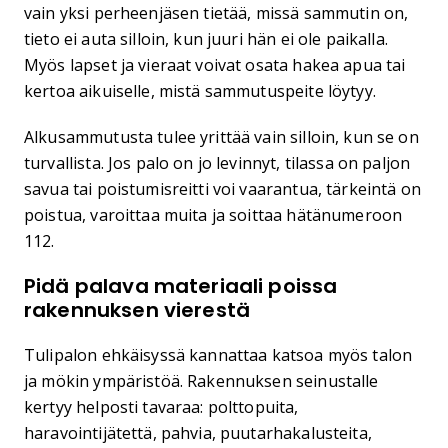
vain yksi perheenjäsen tietää, missä sammutin on,
tieto ei auta silloin, kun juuri hän ei ole paikalla.
Myös lapset ja vieraat voivat osata hakea apua tai
kertoa aikuiselle, mistä sammutuspeite löytyy.
Alkusammutusta tulee yrittää vain silloin, kun se on
turvallista. Jos palo on jo levinnyt, tilassa on paljon
savua tai poistumisreitti voi vaarantua, tärkeintä on
poistua, varoittaa muita ja soittaa hätänumeroon
112.
Pidä palava materiaali poissa
rakennuksen vierestä
Tulipalon ehkäisyssä kannattaa katsoa myös talon
ja mökin ympäristöä. Rakennuksen seinustalle
kertyy helposti tavaraa: polttopuita,
haravointijätettä, pahvia, puutarhakalusteita,