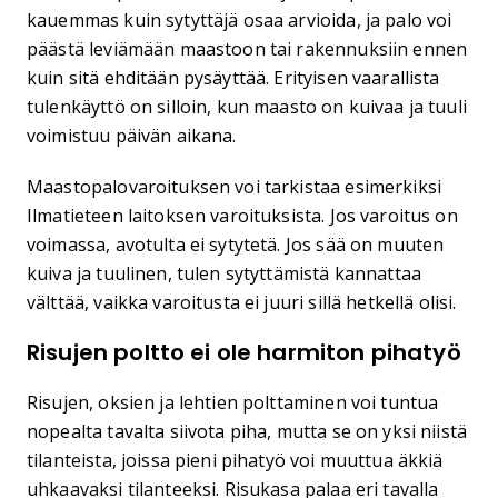
kauemmas kuin sytyttäjä osaa arvioida, ja palo voi
päästä leviämään maastoon tai rakennuksiin ennen
kuin sitä ehditään pysäyttää. Erityisen vaarallista
tulenkäyttö on silloin, kun maasto on kuivaa ja tuuli
voimistuu päivän aikana.
Maastopalovaroituksen voi tarkistaa esimerkiksi
Ilmatieteen laitoksen varoituksista. Jos varoitus on
voimassa, avotulta ei sytytetä. Jos sää on muuten
kuiva ja tuulinen, tulen sytyttämistä kannattaa
välttää, vaikka varoitusta ei juuri sillä hetkellä olisi.
Risujen poltto ei ole harmiton pihatyö
Risujen, oksien ja lehtien polttaminen voi tuntua
nopealta tavalta siivota piha, mutta se on yksi niistä
tilanteista, joissa pieni pihatyö voi muuttua äkkiä
uhkaavaksi tilanteeksi. Risukasa palaa eri tavalla