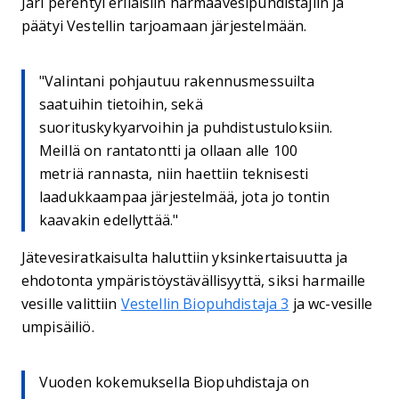
Jari perehtyi erilaisiin harmaavesipuhdistajiin ja
päätyi Vestellin tarjoamaan järjestelmään.
"Valintani pohjautuu rakennusmessuilta
saatuihin tietoihin, sekä
suorituskykyarvoihin ja puhdistustuloksiin.
Meillä on rantatontti ja ollaan alle 100
metriä rannasta, niin haettiin teknisesti
laadukkaampaa järjestelmää, jota jo tontin
kaavakin edellyttää."
Jätevesiratkaisulta haluttiin yksinkertaisuutta ja
ehdotonta ympäristöystävällisyyttä, siksi harmaille
vesille valittiin
Vestellin Biopuhdistaja 3
ja wc-vesille
umpisäiliö.
Vuoden kokemuksella Biopuhdistaja on