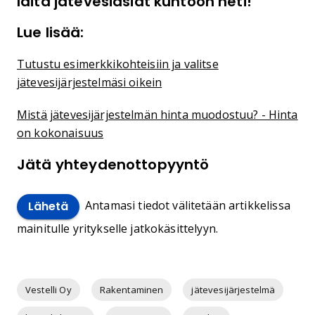
laita jätevesiasiat kuntoon heti!
Lue lisää:
Tutustu esimerkkikohteisiin ja valitse
jätevesijärjestelmäsi oikein
Mistä jätevesijärjestelmän hinta muodostuu? - Hinta
on kokonaisuus
Jätä yhteydenottopyyntö
Antamasi tiedot välitetään artikkelissa
Lähetä
mainitulle yritykselle jatkokäsittelyyn.
Vestelli Oy
Rakentaminen
jätevesijärjestelmä