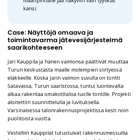
maanpinnalle jää näkyviin vain tyylikäs
kansi.
Case: Näyttöjä omaava ja
toimintavarma jätevesijärjestelmä
saarikohteeseen
Jari Kauppila ja hänen vaimonsa päättivät muuttaa
Turun keskustasta maalle molempien siirtyessä
eläkkeelle. Koska Jarin vaimon suvulla on tontti
Satavassa, Turun saaristossa, tuntui luontevalta
alkaa rakentaa omakotitaloa tuolle tontille. Projekti
aloitettiin suunnittelulla ja luvituksella.
Varsinaisessa talonrakennusprojektissa kesti noin
puolitoista vuotta.
Vestelliin Kauppilat tutustuivat rakennusmessuilla.