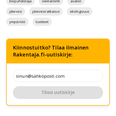
biopuhdistaja
viemäröinti
avalon
jätevesi
jätevesiratkaisut
ekologisuus
ympäristö
tuotteet
Kiinnostuitko? Tilaa ilmainen
Rakentaja.fi-uutiskirje:
Tilaa uutiskirje