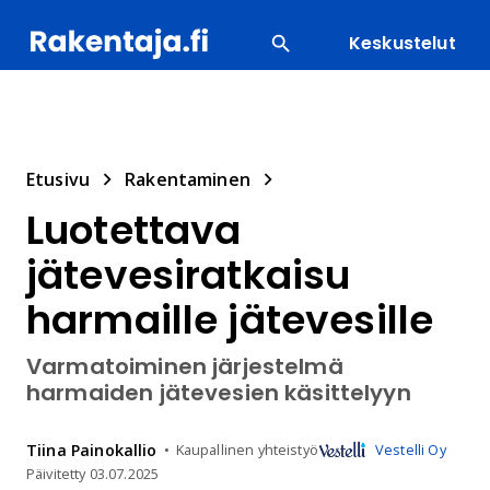
Keskustelut
SUOSITUIMMAT
ENERGIA
LVI
MATERIAALI
Etusivu
Rakentaminen
Luotettava
jätevesiratkaisu
harmaille jätevesille
Varmatoiminen järjestelmä
harmaiden jätevesien käsittelyyn
Tiina
Painokallio
Kaupallinen yhteistyö
Vestelli Oy
Päivitetty
03.07.2025