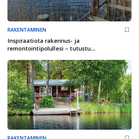
RAKENTAMINEN
Inspiraatiota rakennus- ja
remontointipolullesi – tutustu
asiakkaidemme ratkaisuihin
RAKENTAMINEN