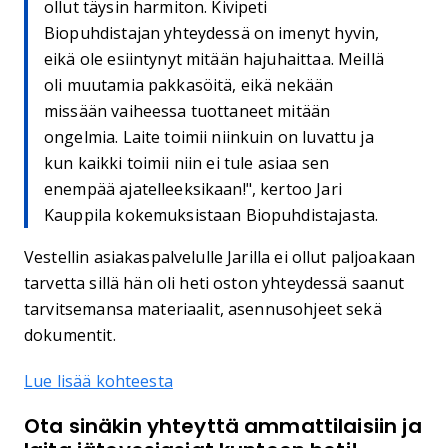
ollut täysin harmiton. Kivipeti
Biopuhdistajan yhteydessä on imenyt hyvin,
eikä ole esiintynyt mitään hajuhaittaa. Meillä
oli muutamia pakkasöitä, eikä nekään
missään vaiheessa tuottaneet mitään
ongelmia. Laite toimii niinkuin on luvattu ja
kun kaikki toimii niin ei tule asiaa sen
enempää ajatelleeksikaan!", kertoo Jari
Kauppila kokemuksistaan Biopuhdistajasta.
Vestellin asiakaspalvelulle Jarilla ei ollut paljoakaan
tarvetta sillä hän oli heti oston yhteydessä saanut
tarvitsemansa materiaalit, asennusohjeet sekä
dokumentit.
Lue lisää kohteesta
Ota sinäkin yhteyttä ammattilaisiin ja