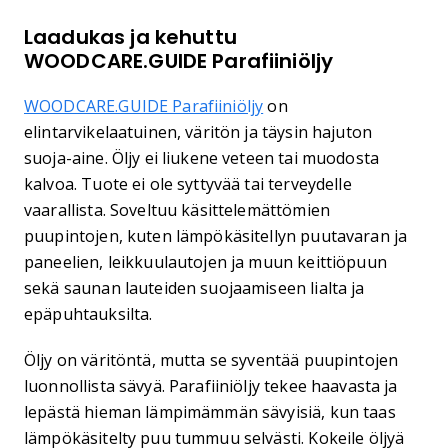
Laadukas ja kehuttu
WOODCARE.GUIDE Parafiiniöljy
WOODCARE.GUIDE Parafiiniöljy
on
elintarvikelaatuinen, väritön ja täysin hajuton
suoja-aine. Öljy ei liukene veteen tai muodosta
kalvoa. Tuote ei ole syttyvää tai terveydelle
vaarallista. Soveltuu käsittelemättömien
puupintojen, kuten lämpökäsitellyn puutavaran ja
paneelien, leikkuulautojen ja muun keittiöpuun
sekä saunan lauteiden suojaamiseen lialta ja
epäpuhtauksilta.
Öljy on väritöntä, mutta se syventää puupintojen
luonnollista sävyä. Parafiiniöljy tekee haavasta ja
lepästä hieman lämpimämmän sävyisiä, kun taas
lämpökäsitelty puu tummuu selvästi. Kokeile öljyä