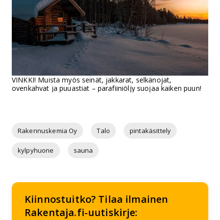
VINKKI! Muista myös seinät, jakkarat, selkänojat,
ovenkahvat ja puuastiat – parafiiniöljy suojaa kaiken puun!
Rakennuskemia Oy
Talo
pintakäsittely
kylpyhuone
sauna
Kiinnostuitko? Tilaa ilmainen
Rakentaja.fi-uutiskirje: