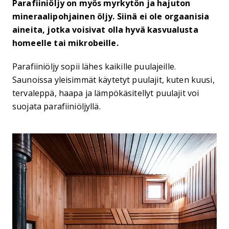
Parafiiniöljy on myös myrkytön ja hajuton
mineraalipohjainen öljy. Siinä ei ole orgaanisia
aineita, jotka voisivat olla hyvä kasvualusta
homeelle tai mikrobeille.
Parafiiniöljy sopii lähes kaikille puulajeille.
Saunoissa yleisimmät käytetyt puulajit, kuten kuusi,
tervaleppä, haapa ja lämpökäsitellyt puulajit voi
suojata parafiiniöljyllä.