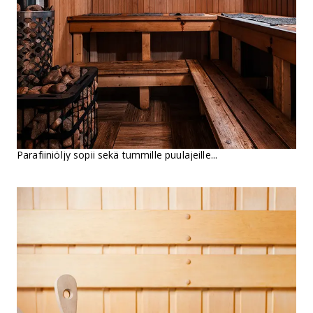
Parafiiniöljy sopii sekä tummille puulajeille...