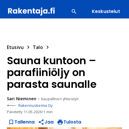
Keskustelut
SUOSITUIMMAT
ENERGIA
LVI
MATERIAALI
Etusivu
Talo
Sauna kuntoon –
parafiiniöljy on
parasta saunalle
Sari
Nieminen
Kaupallinen yhteistyö
Rakennuskemia Oy
Päivitetty
11.05.2026
•
1 min
Tallenna
Jaa
Tulosta