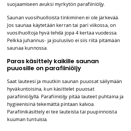
suojaamiseen avuksi myrkytön parafiiniöljy.
Saunan vuosihuolloista tinkiminen ei ole järkevää.
Jos saunaa käytetään kerran tai pari viikossa, on
vuosihuoltoja hyvä tehdä jopa 4 kertaa vuodessa.
Pelkkä juhannus- ja joulusiivo ei siis riitä pitämään
saunaa kunnossa.
Paras käsittely kaikille saunan
puuosille on parafiiniöljy
Saat lauteesi ja muutkin saunan puuosat säilymään
hyväkuntoisina, kun käsittelet puuosat
parafiiniöljyllä. Parafiiniöljy pitää lauteet puhtaina ja
hygieenisinä tekemättä pintaan kalvoa.
Parafiinikäsittely ei tee lauteista tai puupinnoista
kuuman tuntuisia.