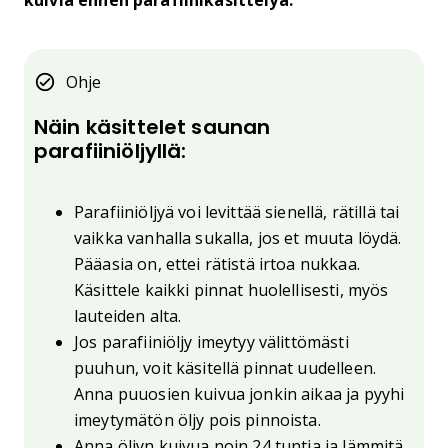
kuivia ennen parafiinikäsittelyä.
Ohje
Näin käsittelet saunan
parafiiniöljyllä:
Parafiiniöljyä voi levittää sienellä, rätillä tai
vaikka vanhalla sukalla, jos et muuta löydä.
Pääasia on, ettei rätistä irtoa nukkaa.
Käsittele kaikki pinnat huolellisesti, myös
lauteiden alta.
Jos parafiiniöljy imeytyy välittömästi
puuhun, voit käsitellä pinnat uudelleen.
Anna puuosien kuivua jonkin aikaa ja pyyhi
imeytymätön öljy pois pinnoista.
Anna öljyn kuivua noin 24 tuntia ja lämmitä