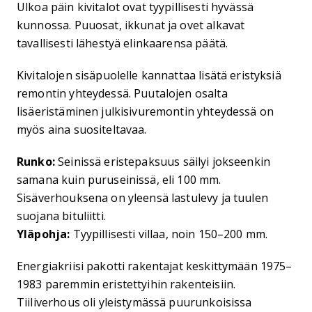
Ulkoa päin kivitalot ovat tyypillisesti hyvässä
kunnossa. Puuosat, ikkunat ja ovet alkavat
tavallisesti lähestyä elinkaarensa päätä.
Kivitalojen sisäpuolelle kannattaa lisätä eristyksiä
remontin yhteydessä. Puutalojen osalta
lisäeristäminen julkisivuremontin yhteydessä on
myös aina suositeltavaa.
Runko:
Seinissä eristepaksuus säilyi jokseenkin
samana kuin puruseinissä, eli 100 mm.
Sisäverhouksena on yleensä lastulevy ja tuulen
suojana bituliitti.
Yläpohja:
Tyypillisesti villaa, noin 150–200 mm.
Energiakriisi pakotti rakentajat keskittymään 1975–
1983 paremmin eristettyihin rakenteisiin.
Tiiliverhous oli yleistymässä puurunkoisissa