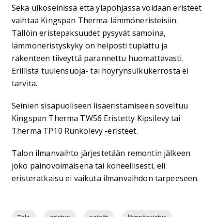
Sekä ulkoseinissä että yläpohjassa voidaan eristeet
vaihtaa Kingspan Therma-lämmöneristeisiin.
Tällöin eristepaksuudet pysyvät samoina,
lämmöneristyskyky on helposti tuplattu ja
rakenteen tiiveyttä parannettu huomattavasti.
Erillistä tuulensuoja- tai höyrynsulkukerrosta ei
tarvita.
Seinien sisäpuoliseen lisäeristämiseen soveltuu
Kingspan Therma TW56 Eristetty Kipsilevy tai
Therma TP10 Runkolevy -eristeet.
Talon ilmanvaihto järjestetään remontin jälkeen
joko painovoimaisena tai koneellisesti, eli
eristeratkaisu ei vaikuta ilmanvaihdon tarpeeseen.