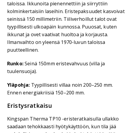
taloissa. Ikkunoita pienennettiin ja siirryttiin
kolminkertaisiin laseihin. Eristepaksuudet kasvoivat
seinissä 150 millimetriin. Tiiliverhoillut talot ovat
tyypillisesti ulkoapäin kunnossa. Puuosat, kuten
ikkunat ja ovet vaativat huoltoa ja korjausta.
Ilmanvaihto on yleensä 1970-luvun taloissa
puutteellinen.
Runko:
Seinä 150mm eristevahvuus (villa ja
tuulensuoja).
Yläpohja:
Tyypillisesti villaa noin 200–250 mm.
Ennen energiakriisiä 150–200 mm.
Eristysratkaisu
Kingspan Therma TP10 -eristeratkaisulla ullakko
saadaan tehokkaasti hyötykäyttöön, kun tila jää