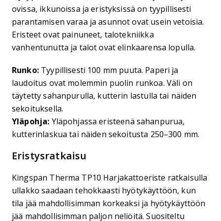
ovissa, ikkunoissa ja eristyksissä on tyypillisesti
parantamisen varaa ja asunnot ovat usein vetoisia.
Eristeet ovat painuneet, talotekniikka
vanhentunutta ja talot ovat elinkaarensa lopulla.
Runko:
Tyypillisesti 100 mm puuta. Paperi ja
laudoitus ovat molemmin puolin runkoa. Väli on
täytetty sahanpurulla, kutterin lastulla tai näiden
sekoituksella.
Yläpohja:
Yläpohjassa eristeenä sahanpurua,
kutterinlaskua tai näiden sekoitusta 250–300 mm.
Eristysratkaisu
Kingspan Therma TP10 Harjakattoeriste ratkaisulla
ullakko saadaan tehokkaasti hyötykäyttöön, kun
tila jää mahdollisimman korkeaksi ja hyötykäyttöön
jää mahdollisimman paljon neliöitä. Suositeltu