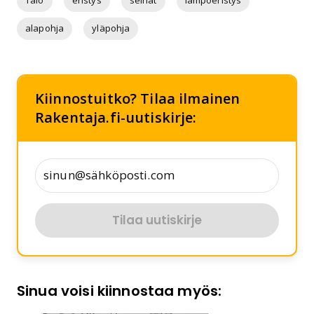
Talo
eristys
seinät
lämpöeristys
alapohja
yläpohja
Kiinnostuitko? Tilaa ilmainen
Rakentaja.fi-uutiskirje:
Tilaa uutiskirje
Sinua voisi kiinnostaa myös: