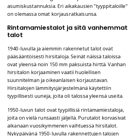
asumiskustannuksia. Eri aikakausien "tyyppitaloille"
on olemassa omat korjausratkaisunsa.
Rintamamiestalot ja sitä vanhemmat
talot
1940-luvulla ja aiemmin rakennetut talot ovat
pääsääntöisesti hirsitaloja. Seinät näissä taloissa
ovat yleensä noin 150 mm paksuista hirttä. Vanhan
hirsitalon korjaaminen vaatii huolellisen
suunnitelman ja oikeanlaisen korjaustavan.
Hirsitalojen lämmitysjärjestelmänä käytettiin
tyypillisesti uuneja, joita oli talossa yleensä useita.
1950-luvun talot ovat tyypillisiä rintamamiestaloja,
joita on vielä runsaasti jäljellä. Purutalot korvasivat
aikanaan vuosikymmenen vaihtuessa hirsitalot.
Nykypäivänä 1950-luvulla rakennettujen talojen