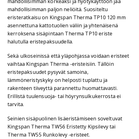
mahdollisimman korkeaksi ja hyötykäyttöön jää
mahdollisimman paljon neliöitä. Suositeltu
eristeratkaisu on Kingspan Therma TP10 120 mm
asennettuna kattotuolien väliin ja yhtenäisenä
kerroksena sisäpintaan Therma TP10 eriste
halutulla eristepaksuudella.
Sekä ulkoseinissä että yläpohjassa voidaan eristeet
vaihtaa Kingspan Therma -eristeisiin. Tällöin
eristepaksuudet pysyvät samoina,
lämmöneristyskyky on helposti tuplattu ja
rakenteen tiiveyttä parannettu huomattavasti.
Erillistä tuulensuoja- tai höyrynsulkukerrosta ei
tarvita.
Seinien sisäpuolinen lisäeristämiseen soveltuvat
Kingspan Therma TW56 Eristetty Kipsilevy tai
Therma TW55 Runkolevy -eristeet.