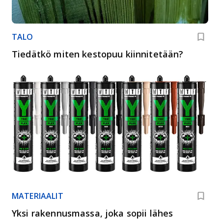
TALO
Tiedätkö miten kestopuu kiinnitetään?
MATERIAALIT
Yksi rakennus­massa, joka sopii lähes