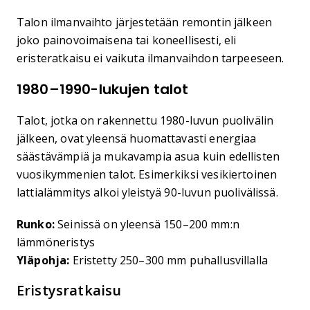
Talon ilmanvaihto järjestetään remontin jälkeen
joko painovoimaisena tai koneellisesti, eli
eristeratkaisu ei vaikuta ilmanvaihdon tarpeeseen.
1980–1990-lukujen talot
Talot, jotka on rakennettu 1980-luvun puolivälin
jälkeen, ovat yleensä huomattavasti energiaa
säästävämpiä ja mukavampia asua kuin edellisten
vuosikymmenien talot. Esimerkiksi vesikiertoinen
lattialämmitys alkoi yleistyä 90-luvun puolivälissä.
Runko:
Seinissä on yleensä 150–200 mm:n
lämmöneristys
Yläpohja:
Eristetty 250–300 mm puhallusvillalla
Eristysratkaisu