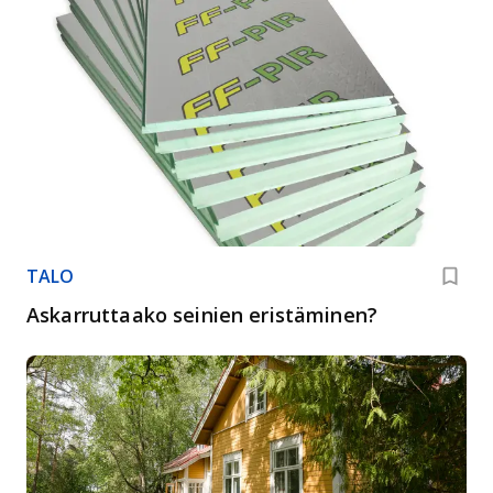
TALO
Askarruttaako seinien eristäminen?