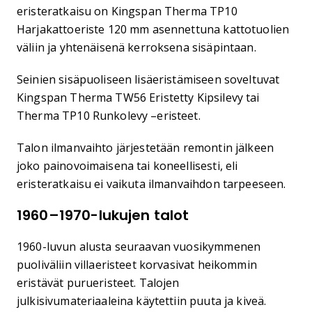
eristeratkaisu on Kingspan Therma TP10
Harjakattoeriste 120 mm asennettuna kattotuolien
väliin ja yhtenäisenä kerroksena sisäpintaan.
Seinien sisäpuoliseen lisäeristämiseen soveltuvat
Kingspan Therma TW56 Eristetty Kipsilevy tai
Therma TP10 Runkolevy –eristeet.
Talon ilmanvaihto järjestetään remontin jälkeen
joko painovoimaisena tai koneellisesti, eli
eristeratkaisu ei vaikuta ilmanvaihdon tarpeeseen.
1960–1970-lukujen talot
1960-luvun alusta seuraavan vuosikymmenen
puoliväliin villaeristeet korvasivat heikommin
eristävät purueristeet. Talojen
julkisivumateriaaleina käytettiin puuta ja kiveä.