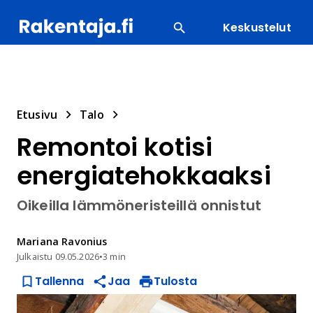
Keskustelut
SUOSITUIMMAT
ENERGIA
LVI
MATERIAALI
Etusivu
Talo
Remontoi kotisi
energiatehokkaaksi
Oikeilla lämmöneristeillä onnistut
Mariana
Ravonius
Julkaistu
09.05.2026
•
3 min
Tallenna
Jaa
Tulosta