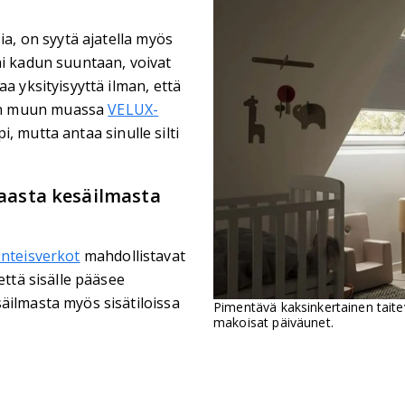
ia, on syytä ajatella myös
ai kadun suuntaan, voivat
a yksityisyyttä ilman, että
on muun muassa
VELUX-
, mutta antaa sinulle silti
kaasta kesäilmasta
nteisverkot
mahdollistavat
että sisälle pääsee
äilmasta myös sisätiloissa
Pimentävä kaksinkertainen tait
makoisat päiväunet.