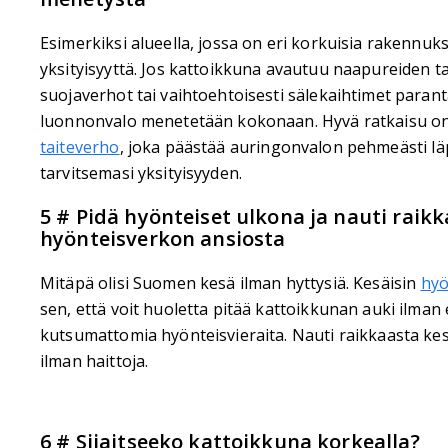
Esimerkiksi alueella, jossa on eri korkuisia rakennuks
yksityisyyttä. Jos kattoikkuna avautuu naapureiden t
suojaverhot tai vaihtoehtoisesti sälekaihtimet paranta
luonnonvalo menetetään kokonaan. Hyvä ratkaisu 
taiteverho
, joka päästää auringonvalon pehmeästi läpi
tarvitsemasi yksityisyyden.
5 # Pidä hyönteiset ulkona ja nauti raik
hyönteisverkon ansiosta
Mitäpä olisi Suomen kesä ilman hyttysiä. Kesäisin
hyö
sen, että voit huoletta pitää kattoikkunan auki ilman 
kutsumattomia hyönteisvieraita. Nauti raikkaasta kes
ilman haittoja.
6 # Sijaitseeko kattoikkuna korkealla?