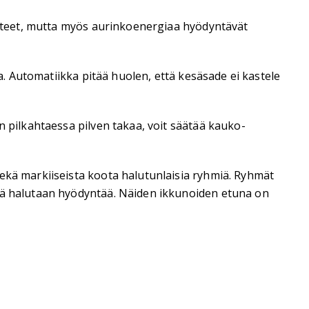
uotteet, mutta myös aurinkoenergiaa hyödyntävät
la. Automatiikka pitää huolen, että kesäsade ei kastele
n pilkahtaessa pilven takaa, voit säätää kauko-
sekä markiiseista koota halutunlaisia ryhmiä. Ryhmät
itä halutaan hyödyntää. Näiden ikkunoiden etuna on