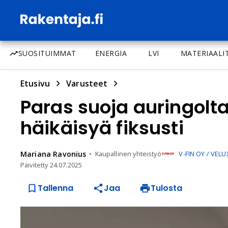
SUOSITUIMMAT
ENERGIA
LVI
MATERIAALI
Etusivu
Varusteet
Paras suoja auringolt
häikäisyä fiksusti
Mariana
Ravonius
Kaupallinen yhteistyö
V-FIN OY / VELU
Päivitetty
24.07.2025
Tallenna
Jaa
Tulosta