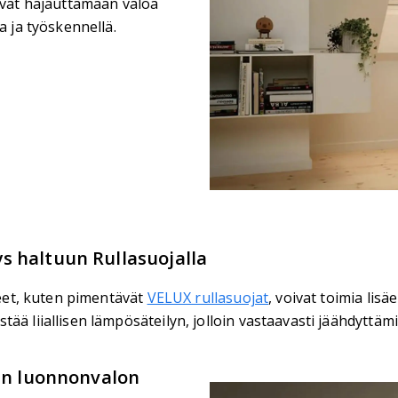
tavat hajauttamaan valoa
a ja työskennellä.
s haltuun Rullasuojalla
teet, kuten pimentävät
VELUX rullasuojat
, voivat toimia lis
ää liiallisen lämpösäteilyn, jolloin vastaavasti jäähdyttäm
man luonnonvalon