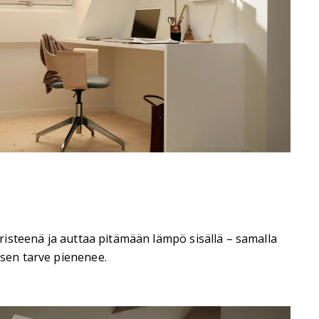
äeristeenä ja auttaa pitämään lämpö sisällä – samalla
isen tarve pienenee.