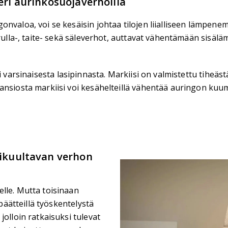
eri aurinkosuojaverhoilla
valoa, voi se kesäisin johtaa tilojen liialliseen lämpenemis
rulla-, taite- sekä säleverhot, auttavat vähentämään sisäläm
i varsinaisesta lasipinnasta. Markiisi on valmistettu tiheäs
 ansiosta markiisi voi kesähelteillä vähentää auringon ku
pikuultavan verhon
lle. Mutta toisinaan
öpäätteillä työskentelystä
jolloin ratkaisuksi tulevat