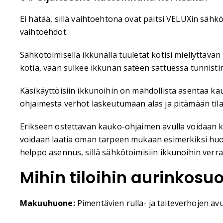
Ei hätää, sillä vaihtoehtona ovat paitsi VELUXin säh
vaihtoehdot.
Sähkötoimisella ikkunalla tuuletat kotisi miellyttävän
kotia, vaan sulkee ikkunan sateen sattuessa tunnisti
Käsikäyttöisiin ikkunoihin on mahdollista asentaa kau
ohjaimesta verhot laskeutumaan alas ja pitämään tila
Erikseen ostettavan kauko-ohjaimen avulla voidaan ka
voidaan laatia oman tarpeen mukaan esimerkiksi huon
helppo asennus, sillä sähkötoimisiin ikkunoihin verr
Mihin tiloihin aurinkos
Makuuhuone:
Pimentävien rulla- ja taiteverhojen av