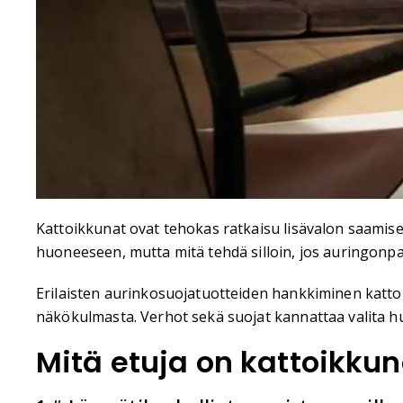
Kattoikkunat ovat tehokas ratkaisu lisävalon saamisek
huoneeseen, mutta mitä tehdä silloin, jos auringonpai
Erilaisten aurinkosuojatuotteiden hankkiminen katt
näkökulmasta. Verhot sekä suojat kannattaa valita h
Mitä etuja on kattoikkun