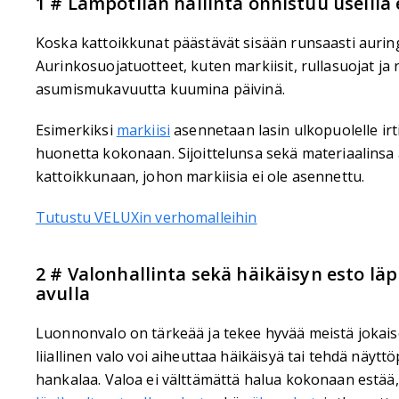
1 # Lämpötilan hallinta onnistuu useilla 
Koska kattoikkunat päästävät sisään runsaasti auringon
Aurinkosuojatuotteet, kuten markiisit, rullasuojat ja 
asumismukavuutta kuumina päivinä.
Esimerkiksi
markiisi
asennetaan lasin ulkopuolelle irt
huonetta kokonaan. Sijoittelunsa sekä materiaalinsa
kattoikkunaan, johon markiisia ei ole asennettu.
Tutustu VELUXin verhomalleihin
2 # Valonhallinta sekä häikäisyn esto lä
avulla
Luonnonvalo on tärkeää ja tekee hyvää meistä jokaise
liiallinen valo voi aiheuttaa häikäisyä tai tehdä näytt
hankalaa. Valoa ei välttämättä halua kokonaan estää, 