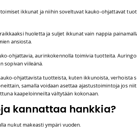
kötoimiset ikkunat ja niihin soveltuvat kauko-ohjattavat t
 raikkaaksi huoletta ja suljet ikkunat vain nappia painamal
mien ansiosta.
ko-ohjattavia, aurinkokennolla toimivia tuotteita. Auringo
n sopivan viileänä.
uko-ohjattavista tuotteista, kuten ikkunoista, verhoista 
eittain, samalla voidaan asettaa ajastustoimintoja jos ni
attuna kaapeloinneilta vältytään kokonaan.
uoja kannattaa hankkia?
ulla nukut makeasti ympäri vuoden.