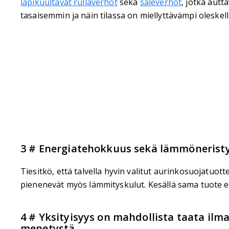
läpikuultavat rullaverhot
sekä
säleverhot
, jotka aut
tasaisemmin ja näin tilassa on miellyttävämpi oleskell
3 # Energiatehokkuus sekä lämmöneristy
Tiesitkö, että talvella hyvin valitut aurinkosuojatuot
pienenevät myös lämmityskulut. Kesällä sama tuote est
4 # Yksityisyys on mahdollista taata il
menetystä