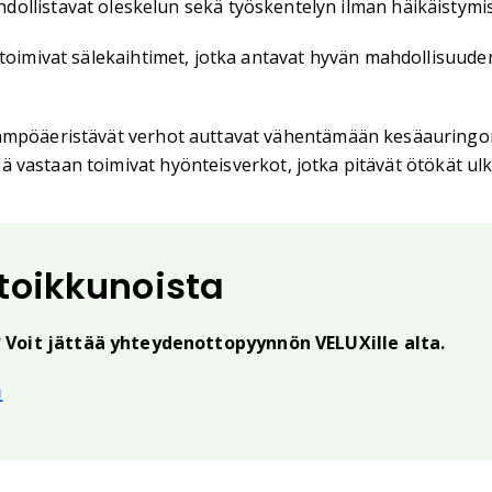
ollistavat oleskelun sekä työskentelyn ilman häikäistymist
toimivat sälekaihtimet, jotka antavat hyvän mahdollisuuden 
lämpöäeristävät verhot auttavat vähentämään kesäauringo
isiä vastaan toimivat hyönteisverkot, jotka pitävät ötökät u
ttoikkunoista
? Voit jättää yhteydenottopyynnön VELUXille alta.
ä