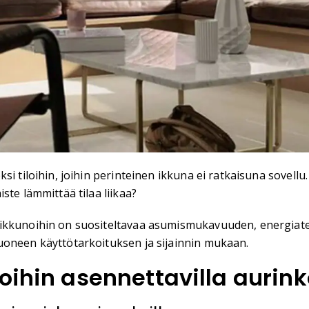
si tiloihin, joihin perinteinen ikkuna ei ratkaisuna sovellu
ste lämmittää tilaa liikaa?
oikkunoihin on suositeltavaa asumismukavuuden, energiat
uoneen käyttötarkoituksen ja sijainnin mukaan.
oihin asennettavilla aurink