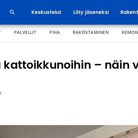
Keskustelut
Liity jäseneksi
Rakenta
T
PALVELUT
PIHA
RAKENTAMINEN
REMON
a kattoikkunoihin – näin
X