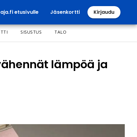
ja.fi etusivulle
Jäsenkortti
Kirjaudu
TTI
SISUSTUS
TALO
 vähennät lämpöä ja