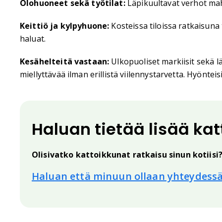
Olohuoneet sekä työtilat:
Läpikuultavat verhot mahd
Keittiö ja kylpyhuone:
Kosteissa tiloissa ratkaisuna 
haluat.
Kesähelteitä vastaan:
Ulkopuoliset markiisit sekä 
miellyttävää ilman erillistä viilennystarvetta. Hyönte
Haluan tietää lisää ka
Olisivatko kattoikkunat ratkaisu sinun kotiisi
Haluan että minuun ollaan yhteydess