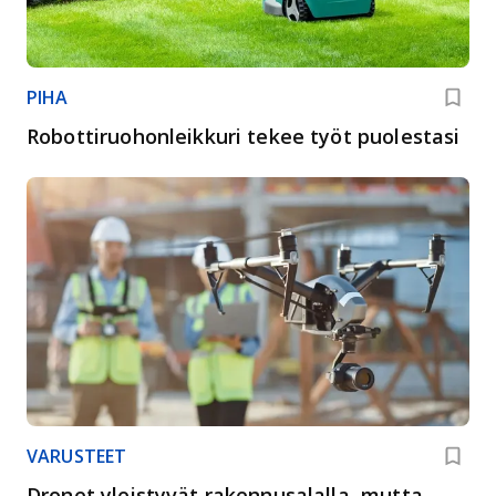
PIHA
Robottiruohonleikkuri tekee työt puolestasi
VARUSTEET
Dronet yleistyvät rakennusalalla, mutta