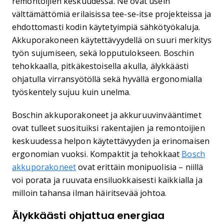
remontoijien keskuudessa. Ne ovat usein
välttämättömiä erilaisissa tee-se-itse projekteissa ja
ehdottomasti kodin käytetyimpiä sähkötyökaluja.
Akkuporakoneen käytettävyydellä on suuri merkitys
työn sujumiseen, sekä lopputulokseen. Boschin
tehokkaalla, pitkäkestoisella akulla, älykkäästi
ohjatulla virransyötöllä sekä hyvällä ergonomialla
työskentely sujuu kuin unelma.
Boschin akkuporakoneet ja akkuruuvinvääntimet
ovat tulleet suosituiksi rakentajien ja remontoijien
keskuudessa helpon käytettävyyden ja erinomaisen
ergonomian vuoksi. Kompaktit ja tehokkaat
Bosch
akkuporakoneet
ovat erittäin monipuolisia – niillä
voi porata ja ruuvata ensiluokkaisesti kaikkialla ja
milloin tahansa ilman häiritsevää johtoa.
Älykkäästi ohjattua energiaa