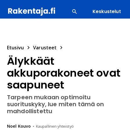
Keskustelut
SUOSITUIMMAT
ENERGIA
LVI
MATERIAALI
Etusivu
Varusteet
Älykkäät
akkuporakoneet ovat
saapuneet
Tarpeen mukaan optimoitu
suorituskyky, lue miten tämä on
mahdollistettu
Noel
Kouvo
Kaupallinen yhteistyö