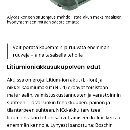
Älykäs koneen siruohjaus mahdollistaa akun maksimaalisen
hyödyntämisen mitään säästelemättä
Voit porata kauemmin ja ruuvata enemmän
ruuveja – aina tasaisella teholla.
Litiumioniakkusukupolven edut
Akuissa on eroja: Litium-ion akut (Li-Ion) ja
nikkelikadmiumakut (NiCd) eroavat toisistaan
materiaalin, valmistuskustannusten ja varastoinnin
suhteen – ja varsinkin tehokkuuden, painon ja
tilantarpeen suhteen. NiCd-akku tarvitsee
litiumioniakun tehon saavuttamiseen kolme kertaa
enemmän kennoja. Lyhyesti sanottuna: Boschin