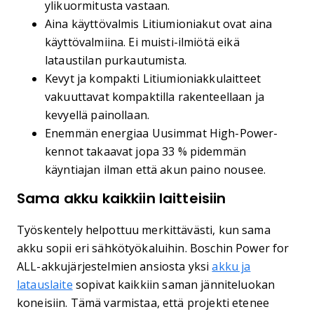
ylikuormitusta vastaan.
Aina käyttövalmis Litiumioniakut ovat aina
käyttövalmiina. Ei muisti-ilmiötä eikä
lataustilan purkautumista.
Kevyt ja kompakti Litiumioniakkulaitteet
vakuuttavat kompaktilla rakenteellaan ja
kevyellä painollaan.
Enemmän energiaa Uusimmat High-Power-
kennot takaavat jopa 33 % pidemmän
käyntiajan ilman että akun paino nousee.
Sama akku kaikkiin laitteisiin
Työskentely helpottuu merkittävästi, kun sama
akku sopii eri sähkötyökaluihin. Boschin Power for
ALL-akkujärjestelmien ansiosta yksi
akku ja
latauslaite
sopivat kaikkiin saman jänniteluokan
koneisiin. Tämä varmistaa, että projekti etenee