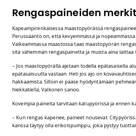
Rengaspaineiden merkit
Kapeampirenkaisessa maastopyörässä rengaspaineet v
Perussääntö on, että kevyemmässä ja nopeammassa m
Vaikeammassa maastossa taas maastopyörän rengaspai
sitä vähemmän rengaspainetta ja muista aina laitta
– Jos maastopyörällä ajetaan todella epätasaisella al
epätasaisuutta vastaan. Heti jos ajo on kovavauhtise
hakkaamista. Silloin ei pääse hyödyntämään pehmeän
hiekkatiellä, Valkonen sanoo.
Kovempia paineita tarvitaan katupyörissä ja ennen kai
– Kun rengas kapenee, paineet nousevat. Citypyöriss
kanssa täytyy olla erikoispumppu, joka pystyy tuott