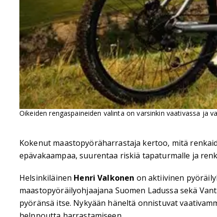
Oikeiden rengaspaineiden valinta on varsinkin vaativassa ja v
Kokenut maastopyöräharrastaja kertoo, mitä renkaid
epävakaampaa, suurentaa riskiä tapaturmalle ja ren
Helsinkiläinen
Henri Valkonen
on aktiivinen pyöräil
maastopyöräilyohjaajana Suomen Ladussa sekä Vantaa
pyöränsä itse. Nykyään häneltä onnistuvat vaativamm
helppoutta harrastamiseen.