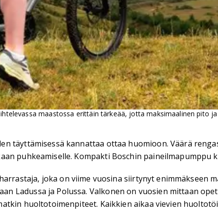
aihtelevassa maastossa erittäin tärkeää, jotta maksimaalinen pito j
en täyttämisessä kannattaa ottaa huomioon. Väärä renga
kaan puhkeamiselle. Kompakti Boschin paineilmapumppu ku
yharrastaja, joka on viime vuosina siirtynyt enimmäkseen m
n Ladussa ja Polussa. Valkonen on vuosien mittaan opete
atkin huoltotoimenpiteet. Kaikkien aikaa vievien huoltotö