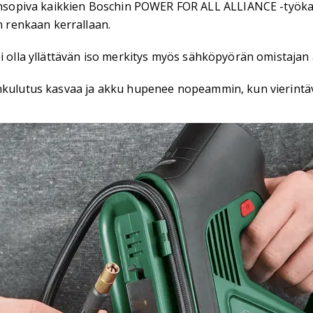
sopiva kaikkien Boschin POWER FOR ALL ALLIANCE -työka
n renkaan kerrallaan.
i olla yllättävän iso merkitys myös sähköpyörän omistajan 
ankulutus kasvaa ja akku hupenee nopeammin, kun vierintäv