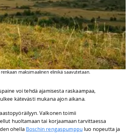
a renkaan maksimaalinen elinikä saavutetaan.
spaine voi tehdä ajamisesta raskaampaa,
lkee kätevästi mukana ajon aikana.
aastopyöräilyyn. Valkonen toimii
llut huoltamaan tai korjaamaan tarvittaessa
iden ohella
Boschin rengaspumppu
luo nopeutta ja