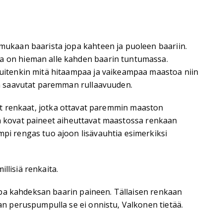
ukaan baarista jopa kahteen ja puoleen baariin.
a on hieman alle kahden baarin tuntumassa.
uitenkin mitä hitaampaa ja vaikeampaa maastoa niin
ta saavutat paremman rullaavuuden.
mmät renkaat, jotka ottavat paremmin maaston
an kovat paineet aiheuttavat maastossa renkaan
i rengas tuo ajoon lisävauhtia esimerkiksi
llisiä renkaita.
opa kahdeksan baarin paineen. Tällaisen renkaan
n peruspumpulla se ei onnistu, Valkonen tietää.