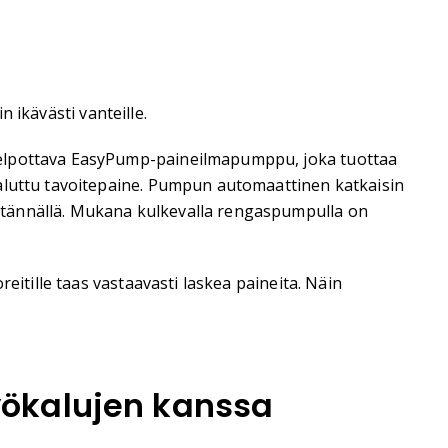
n ikävästi vanteille.
 helpottava EasyPump-paineilmapumppu, joka tuottaa
haluttu tavoitepaine. Pumpun automaattinen katkaisin
itännällä. Mukana kulkevalla rengaspumpulla on
eitille taas vastaavasti laskea paineita. Näin
yökalujen kanssa