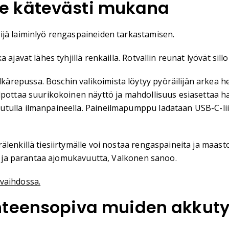
e kätevästi mukana
ijä laiminlyö rengaspaineiden tarkastamisen.
javat lähes tyhjillä renkailla. Rotvallin reunat lyövät silloi
ärepussa. Boschin valikoimista löytyy pyöräilijän arkea
elpottaa suurikokoinen näyttö ja mahdollisuus esiasettaa 
utulla ilmanpaineella. Paineilmapumppu ladataan USB-C-li
enkillä tiesiirtymälle voi nostaa rengaspaineita ja maastor
ta ja parantaa ajomukavuutta, Valkonen sanoo.
vaihdossa.
hteensopiva muiden akkut