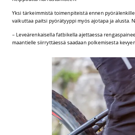
Yksi tärkeimmistä toimenpiteistä ennen pyörälenkille 
vaikuttaa paitsi pyörätyyppi myös ajotapa ja alusta.
– Leveärenkaisella fatbikella ajettaessa rengaspainee
maantielle siirryttäessä saadaan polkemisesta kevye