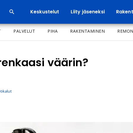
Keskustelut
Liity jäseneksi
Rakenta
T
PALVELUT
PIHA
RAKENTAMINEN
REMON
 renkaasi väärin?
yökalut