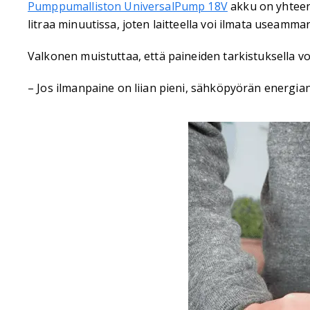
Pumppumalliston UniversalPump 18V
akku on yhteen
litraa minuutissa, joten laitteella voi ilmata useamma
Valkonen muistuttaa, että paineiden tarkistuksella vo
– Jos ilmanpaine on liian pieni, sähköpyörän energi