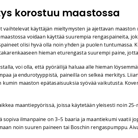
ys korostuu maastossa
aihtelevat käyttäjän mieltymysten ja ajettavan maaston m
aastossa voidaan käyttää suurempia rengaspaineita, jok
neet olisi hyvä olla noin yhden ja puolen tuntumassa. K
a takarenkaaseen hieman eturengasta suurempi paine, jot
ustalla, voi olla, että pyöräilijä haluaa alle hieman löyse
mpaa ja endurotyyppistä, paineilla on selkeä merkitys. Lii
 kumin maaston epätasaisuuksia syövää vaikutusta. Kovemp
kkea maantiepyörissä, joissa käytetään yleisesti noin 25-mi
ä sopiva ilmanpaine on 3–5 baaria ja maantiekumi vaatii j
amaan noin suuren paineen tai Boschin rengaspumppu. Aiva