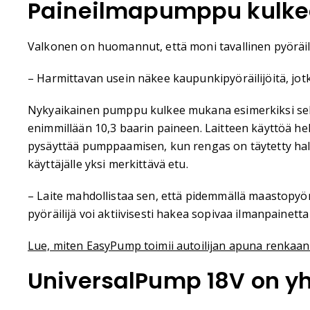
Paineilmapumppu kulke
Valkonen on huomannut, että moni tavallinen pyöräil
– Harmittavan usein näkee kaupunkipyöräilijöitä, jotka a
Nykyaikainen pumppu kulkee mukana esimerkiksi selk
enimmillään 10,3 baarin paineen. Laitteen käyttöä h
pysäyttää pumppaamisen, kun rengas on täytetty hal
käyttäjälle yksi merkittävä etu.
– Laite mahdollistaa sen, että pidemmällä maastopyöräl
pyöräilijä voi aktiivisesti hakea sopivaa ilmanpainet
Lue, miten EasyPump toimii autoilijan apuna renkaan
UniversalPump 18V on y