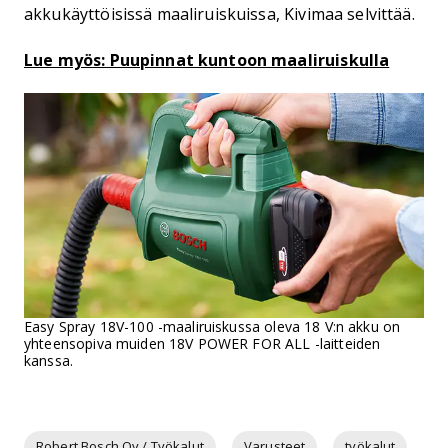
akkukäyttöisissä maaliruiskuissa, Kivimaa selvittää.
Lue myös: Puupinnat kuntoon maaliruiskulla
Easy Spray 18V-100 -maaliruiskussa oleva 18 V:n akku on
yhteensopiva muiden 18V POWER FOR ALL -laitteiden
kanssa.
Robert Bosch Oy / Työkalut
Varusteet
työkalut