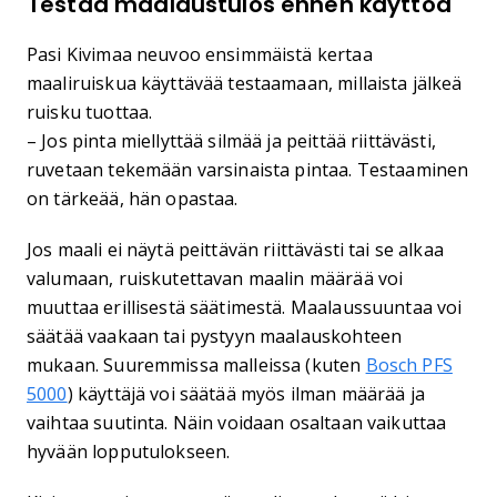
Testaa maalaustulos ennen käyttöä
Pasi Kivimaa neuvoo ensimmäistä kertaa
maaliruiskua käyttävää testaamaan, millaista jälkeä
ruisku tuottaa.
– Jos pinta miellyttää silmää ja peittää riittävästi,
ruvetaan tekemään varsinaista pintaa. Testaaminen
on tärkeää, hän opastaa.
Jos maali ei näytä peittävän riittävästi tai se alkaa
valumaan, ruiskutettavan maalin määrää voi
muuttaa erillisestä säätimestä. Maalaussuuntaa voi
säätää vaakaan tai pystyyn maalauskohteen
mukaan. Suuremmissa malleissa (kuten
Bosch PFS
5000
) käyttäjä voi säätää myös ilman määrää ja
vaihtaa suutinta. Näin voidaan osaltaan vaikuttaa
hyvään lopputulokseen.