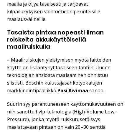
maalia ja öljyä tasaisesti ja tarjoavat
kilpailukykyisen vaihtoehdon perinteisille
maalausvälineille.
Tasaista pintaa nopeasti ilman
roiskeita akkukäyttöisellä
maaliruiskulla
– Maaliruiskujen yleistymisen myötä laitteiden
käyttö on lisääntynyt tasaiseen tahtiin. Uuden
teknologian ansiosta maalaaminen onnistuu
siististi, Boschin kuluttajasähkötyökalujen
markkinointipäällikkö
Pasi Kivimaa
sanoo.
Suurin syy parantuneeseen käyttömukavuuteen on
niin sanottu hvlp-teknologia (High-Volume Low-
Pressure), jonka myötä ruiskutusetäisyys
maalattavaan pintaan on vain 20–30 senttiä.