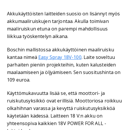
Akkukäyttöisten laitteiden suosio on lisännyt myös
akkumaaliruiskujen tarjontaa. Akulla toimivan
maaliruiskun etuna on parempi mahdollisuus
liikkua työskentelyn aikana.
Boschin mallistossa akkukäyttöinen maaliruisku
kantaa nimeä
Easy Spray 18V-100
. Laite soveltuu
parhaiten pieniin projekteihin, kuten kalusteiden
maalaamiseen ja öljyämiseen. Sen suositushinta on
109 euroa.
Käyttömukavuutta lisää se, että moottori- ja
ruiskutusyksikkö ovat erillisiä. Moottoriosa roikkuu
olkahihnan varassa ja kevyttä ruiskutusyksikköä
käytetään kädessä. Laitteen 18 V:n akku on
yhteensopiva kaikkien 18V POWER FOR ALL -