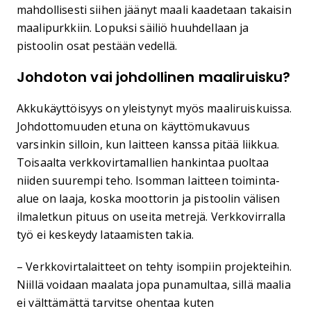
mahdollisesti siihen jäänyt maali kaadetaan takaisin
maalipurkkiin. Lopuksi säiliö huuhdellaan ja
pistoolin osat pestään vedellä.
Johdoton vai johdollinen maaliruisku?
Akkukäyttöisyys on yleistynyt myös maaliruiskuissa.
Johdottomuuden etuna on käyttömukavuus
varsinkin silloin, kun laitteen kanssa pitää liikkua.
Toisaalta verkkovirtamallien hankintaa puoltaa
niiden suurempi teho. Isomman laitteen toiminta-
alue on laaja, koska moottorin ja pistoolin välisen
ilmaletkun pituus on useita metrejä. Verkkovirralla
työ ei keskeydy lataamisten takia.
– Verkkovirtalaitteet on tehty isompiin projekteihin.
Niillä voidaan maalata jopa punamultaa, sillä maalia
ei välttämättä tarvitse ohentaa kuten