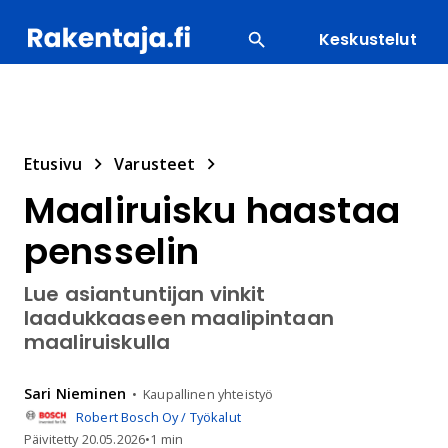
Keskustelut
SUOSITUIMMAT
ENERGIA
LVI
MATERIAALI
Etusivu
Varusteet
Maaliruisku haastaa
pensselin
Lue asiantuntijan vinkit
laadukkaaseen maalipintaan
maaliruiskulla
Sari
Nieminen
Kaupallinen yhteistyö
Robert Bosch Oy / Työkalut
Päivitetty
20.05.2026
•
1 min