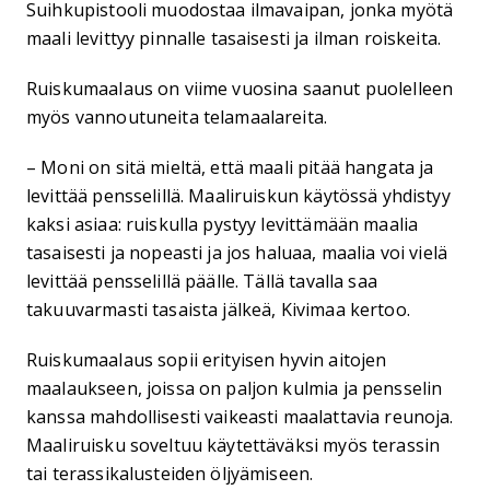
Suihkupistooli muodostaa ilmavaipan, jonka myötä
maali levittyy pinnalle tasaisesti ja ilman roiskeita.
Ruiskumaalaus on viime vuosina saanut puolelleen
myös vannoutuneita telamaalareita.
– Moni on sitä mieltä, että maali pitää hangata ja
levittää pensselillä. Maaliruiskun käytössä yhdistyy
kaksi asiaa: ruiskulla pystyy levittämään maalia
tasaisesti ja nopeasti ja jos haluaa, maalia voi vielä
levittää pensselillä päälle. Tällä tavalla saa
takuuvarmasti tasaista jälkeä, Kivimaa kertoo.
Ruiskumaalaus sopii erityisen hyvin aitojen
maalaukseen, joissa on paljon kulmia ja pensselin
kanssa mahdollisesti vaikeasti maalattavia reunoja.
Maaliruisku soveltuu käytettäväksi myös terassin
tai terassikalusteiden öljyämiseen.