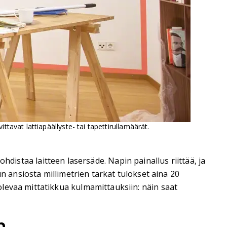
ttavat lattiapäällyste- tai tapettirullamäärät.
kohdistaa laitteen lasersäde. Napin painallus riittää, ja
n ansiosta millimetrien tarkat tulokset aina 20
levaa mittatikkua kulmamittauksiin: näin saat
n