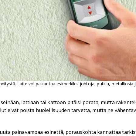
ystä. Laite voi paikantaa esimerkiksi johtoja, putkia, metalliosia j
einään, lattiaan tai kattoon pitäisi porata, mutta rakenteid
alut eivät poista huolellisuuden tarvetta, mutta ne vähentä
 muuta painavampaa esinettä, porauskohta kannattaa tarkis