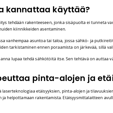
ta kannattaa käyttää?
tys tehdään rakenteeseen, jonka sisäpuolta ei tunneta varma
 muiden kiinnikkeiden asentaminen.
a vanhempaa asuntoa tai taloa, jossa sähkö- ja putkireitit 
teiden tarkistaminen ennen poraamista on järkevää, sillä val
anna lupaa tehdä sähkötöitä itse. Sen tehtävä on auttaa väl
peuttaa pinta-alojen ja et
 laserteknologiaa etäisyyksien, pinta-alojen ja tilavuuksien
 ja helpottamaan rakentamista. Etäisyysmittalaitteen avull