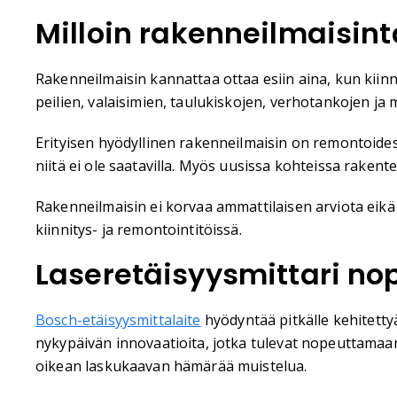
Milloin rakenneilmaisin
Rakenneilmaisin kannattaa ottaa esiin aina, kun kiinni
peilien, valaisimien, taulukiskojen, verhotankojen ja
Erityisen hyödyllinen rakenneilmaisin on remontoidess
niitä ei ole saatavilla. Myös uusissa kohteissa raken
Rakenneilmaisin ei korvaa ammattilaisen arviota eikä 
kiinnitys- ja remontointitöissä.
Laseretäisyysmittari no
Bosch-etäisyysmittalaite
hyödyntää pitkälle kehitettyä
nykypäivän innovaatioita, jotka tulevat nopeuttamaan
oikean laskukaavan hämärää muistelua.