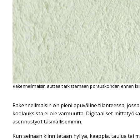
Rakenneilmaisin auttaa tarkistamaan porauskohdan ennen kiinnit
Rakenneilmaisin on pieni apuväline tilanteessa, jossa s
koolauksista ei ole varmuutta. Digitaaliset mittatyök
asennustyöt täsmällisemmin.
Kun seinään kiinnitetään hyllyä, kaappia, taulua tai