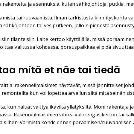
ia rakenteita ja asennuksia, kuten sähköjohtoja, putkia, met
ista tai ruuvaamista. Ilman tarkistusta kiinnityskohta val
a sähköjohtoon tai vesiputkeen, jolloin pienestä asennustyö
siin tilanteisiin. Laite kertoo käyttäjälle, missä poraamine
aroittaa valitussa kohdassa, porauspaikkaa ei pidä sivuuttaa
aa mitä et näe tai tiedä
ttia: rakenneilmaisimet näyttävät, missä jännitteiset johdo
a remonteilta kun voi lopettaa arvailun siitä mitä seinän sisä
ä, kun haluat välttyä ikäviltä yllätyksiltä. Moni rakentaja 
seinässä. Rakenneilmaisimen vihreä valorengas kertoo tarkal
 siihen. Varmista kohde ennen poraamisen/ruuvaamisen alo