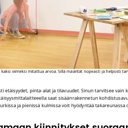
aksi viimeksi mitattua arvoa. Sillä määrität nopeasti ja helposti tarvi
ti etäisyydet, pinta-alat ja tilavuudet. Sinun tarvitsee vain 
 etäisyysmittalaitteeella saat sisäänrakennetun kohdistusavu
rkissa ja pienissä kulmissa voit hyödyntää takareunassa o
saamaan kiinnitykset suoraa