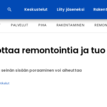
Keskustelut
Liity jäseneksi
Rakenta
T
PALVELUT
PIHA
RAKENTAMINEN
REMON
ttaa remontointia ja tu
a seinän sisään poraaminen voi aiheuttaa
yökalut