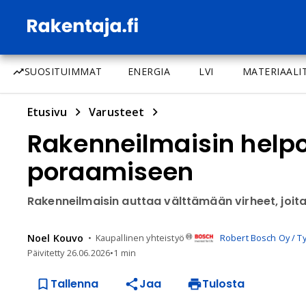
SUOSITUIMMAT
ENERGIA
LVI
MATERIAALI
Etusivu
Varusteet
Rakenneilmaisin helpo
poraamiseen
Rakenneilmaisin auttaa välttämään virheet, joit
Noel
Kouvo
Kaupallinen yhteistyö
Robert Bosch Oy / T
Päivitetty
26.06.2026
•
1 min
Tallenna
Jaa
Tulosta