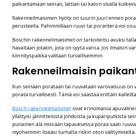
paikantamaan seinän, lattian tai katon sisällä kulkev
Rakenneilmaisimen hyöty on suurin juuri ennen poraam
perusteella. Pahimmillaan ruuvi tai poranterä voi osu
Boschin rakenneilmaisimet on tarkoitettu avuksi tällai
havaitaan jotakin, jota on syytä varoa. Jos ilmaisin v
kiinnityspaikka valitaan turvallisemmin.
Rakenneilmaisin paikant
Kun seinään porataan tai ruuvataan varovaisuus on val
porata turvallisesti. Tämä voi säästää erittäin kalleilt
Bosch-rakenneilmaisimet
ovat erinomaisia apuvälineit
yllättyisi jännitteisistä johdoista ja kupariputkista 
punainen älä missään tapauksessa poraa saati ruuvaa
myöhemmin itseäsi turhalta riskin oton välttymiseltä.