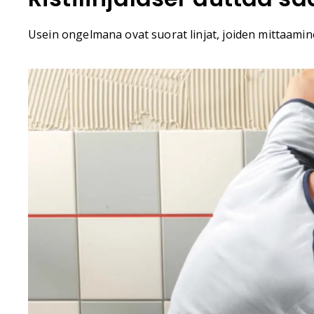
Usein ongelmana ovat suorat linjat, joiden mittaamine