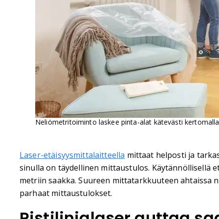
Neliömetritoiminto laskee pinta-alat kätevästi kertomalla k
Laser-etäisyysmittalaitteella
mittaat helposti ja tarkas
sinulla on täydellinen mittaustulos. Käytännöllisellä
metriin saakka. Suureen mittatarkkuuteen ahtaissa nu
parhaat mittaustulokset.
Ristilinjalaser auttaa 