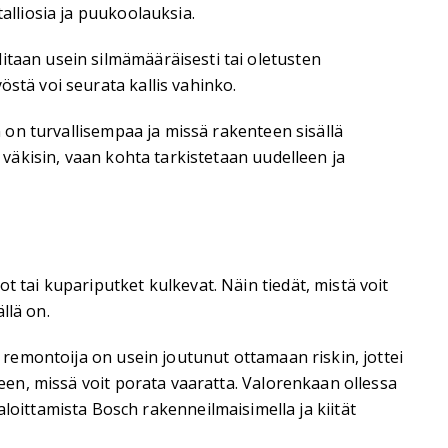
alliosia ja puukoolauksia.
itaan usein silmämääräisesti tai oletusten
stä voi seurata kallis vahinko.
n on turvallisempaa ja missä rakenteen sisällä
 väkisin, vaan kohta tarkistetaan uudelleen ja
t tai kupariputket kulkevat. Näin tiedät, mistä voit
llä on.
ja remontoija on usein joutunut ottamaan riskin, jottei
leen, missä voit porata vaaratta. Valorenkaan ollessa
ittamista Bosch rakenneilmaisimella ja kiität